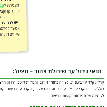
הצטרפו ל
קבו
כל מה
יש לכם עב 
אפשר לפרסם א
קובעים את המ
תנאי גידול עב שיבולת צהוב – טיפול:
כולל אוורור הקרקע, ניקוי עלים ותפרחות יבשות, ובקרה על כנימות וק
לשמירה על תפרחות זקופות ובריאות.