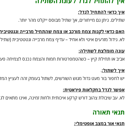
איך להתחיל לגדל / עונת השתילה
איך כדאי להתחיל לגדל:
שתילים. ניתן גם מייחורים, אך שתיל מבוסס ייקלט מהר יותר.
האם כדאי לקנות צמח מורכב או צמח שהתחיל מרבייה וגגטטיבית
לא. גידול מזרעים איטי ולא אחיד – עדיף צמח מרבייה וגטטטיבית (שתיל או
עונה מומלצת לשתילה:
אביב או תחילת קיץ – כשהטמפרטורות חמות והצמח נכנס לצמיחה פעי
איך לשתול:
.
יש לחפור בור מעט גדול מגוש השורשים, לשתול בעומק זהה לעציץ המק
אפשר לגדל בחקלאות פיראטית:
לא. עב שיבולת צהוב דורש קרקע איכותית ולחות זמינה, ואינו מתאים לג
תנאי תאורה
תנאי אור במצב אופטימלי: