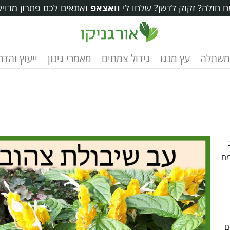
 חולה? זקוק לדשן? שלחו לי
וואצאפ
ואתאים לכם פתרון מדויק
משתלה
עץ מנגו
גידול צמחים
מאמרי גינון
ייעוץ והד
מח
ם