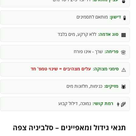
🪴
דישון:
מותאם לתסמינים
🧪
סוג אדמה:
ללא קרקע, מים בלבד
🟫
פריחה:
שרך - אינו פורח
🌸
סימני מצוקה:
עלים מצהיבים = שינוי טמפ' חד
⚠️
מזיקים:
כנימות, חלזונות מים
🕷️
רמת קושי:
נמוכה, דילול קבוע
👨‍🌾
תנאי גידול ומאפיינים – סלביניה צפה