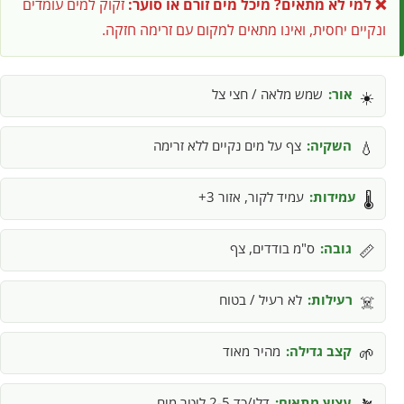
❌ למי לא מתאים?
מיכל מים זורם או סוער:
זקוק למים עומדים
ונקיים יחסית, ואינו מתאים למקום עם זרימה חזקה.
אור:
שמש מלאה / חצי צל
☀️
השקיה:
צף על מים נקיים ללא זרימה
💧
עמידות:
עמיד לקור, אזור 3+
🌡️
גובה:
ס"מ בודדים, צף
📏
רעילות:
לא רעיל / בטוח
☠️
קצב גדילה:
מהיר מאוד
🌱
עציץ מתאים:
דלי/כד 2-5 ליטר מים