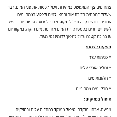
צמח מים צף המתפשט במהירות ויכול לכסות את פני המים, דבר
שעלול להפחית חדירת אור וחמצן למים ולפגוע בצמחי מים
אחרים. דורש בקרה ודילול תקופתי כדי למנוע צפיפות יתר. רגיש
לשינויים חדים בטמפרטורת המים ולזרימת מים חזקה. באקווריום
או בריכה קטנה עלול להפוך לדומיננטי מאוד.
מזיקים לצמח:
* כנימות עלה
* זחלים אוכלי עלים
* חלזונות מים
* חרקי מים צמחוניים
טיפול במזיקים:
מניעה, אבחון מוקדם וטיפול ממוקד במחלות עלים ובמזיקים
נפוצים, חיוניים לשמירה על חיוניות הצמח ולמניעת נזק מתמשך