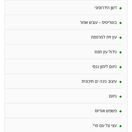
דשן הידרופוני
בוטריטיס – עובש אפור
עץ זית למרפסת
גידול עץ תפוז
גיזום לימון ננסי
עיצוב גינה ים תיכונית
גיזום
פשפש אוריוס
עצי צל עם פרי