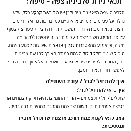
תנאי גידול סלביניה צפה – טיפול:
סלביניה צפה היא צמח מים ולכן אינה דורשת קרקע כלל, אלא
גדלה על פני מים עומדים או איטיים כמו בריכות נוי ואקווריומים
חיצוניים. אור טוב מעודד התפשטות מהירה ויצירת כיסוי צף צפוף
על פני המים. חשוב לשמור על מים נקיים יחסית וללא זרימה
חזקה, ולהימנע מהצטברות לכלוך או אצות שיכולות לפגוע בצמח.
טיפול שוטף כולל דילול הצמח במידת הצורך למניעת צפיפות
יתר, הסרת חלקים יבשים או פגועים, ושמירה על איזון בבריכה כדי
לאפשר חדירת אור וחמצן.
איך להתחיל לגדל / עונת השתילה
איך כדאי להתחיל לגדל:
שתילים / חלוקת צמחים – הדרך המומלצת היא חלוקת צמחים או
רכישת צמחים חיים, משום שהצמח מתרבה במהירות רבה במים.
האם כדאי לקנות צמח מורכב או צמח שהתחיל מרבייה
וגגטטיבית:
.