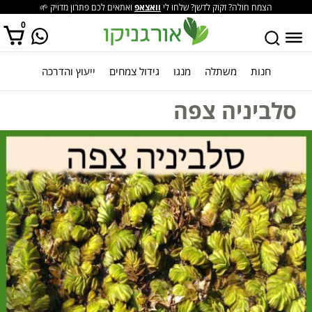
הצמח חולה? זקוק לדשן? שלחו לי
וואצאפ
ואתאים לכם פתרון מדויק 🌱
0
חנות
משתלה
מנגו
גידול צמחים
ייעוץ והדרכה
אין מוצרים בסל הקניות.
סלביניה צפה