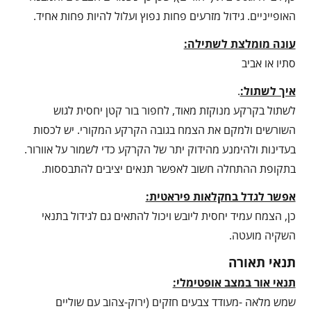
האופייניים. גידול מזרעים פחות נפוץ ועלול להיות פחות אחיד.
עונה מומלצת לשתילה:
סתיו או אביב
איך לשתול:
.
לשתול בקרקע מנוקזת מאוד, לחפור בור קטן יחסית לגוש
השורשים ולמקם את הצמח בגובה הקרקע המקורי. יש לכסות
בעדינות ולהימנע מהידוק יתר של הקרקע כדי לשמור על אוורור.
בתקופת ההתחלה חשוב לאפשר תנאים יציבים להתבססות.
אפשר לגדל בחקלאות פיראטית:
כן, הצמח עמיד יחסית ליובש ויכול להתאים גם לגידול בתנאי
השקיה מועטה.
תנאי תאורה
תנאי אור במצב אופטימלי:
שמש מלאה -מעודד צבעים חזקים (ירוק-צהוב עם שוליים