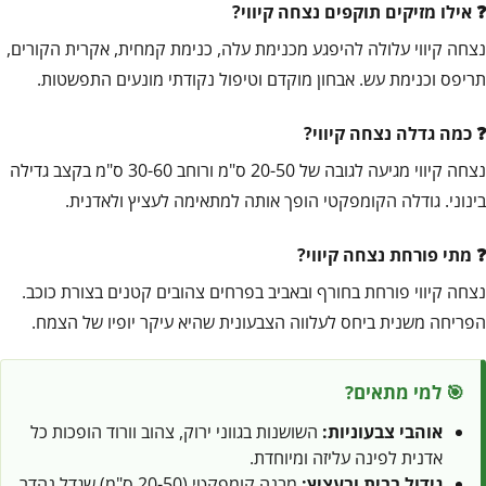
אילו מזיקים תוקפים נצחה קיווי?
נצחה קיווי עלולה להיפגע מכנימת עלה, כנימת קמחית, אקרית הקורים,
תריפס וכנימת עש. אבחון מוקדם וטיפול נקודתי מונעים התפשטות.
כמה גדלה נצחה קיווי?
נצחה קיווי מגיעה לגובה של 20-50 ס"מ ורוחב 30-60 ס"מ בקצב גדילה
בינוני. גודלה הקומפקטי הופך אותה למתאימה לעציץ ולאדנית.
מתי פורחת נצחה קיווי?
נצחה קיווי פורחת בחורף ובאביב בפרחים צהובים קטנים בצורת כוכב.
הפריחה משנית ביחס לעלווה הצבעונית שהיא עיקר יופיו של הצמח.
🎯 למי מתאים?
אוהבי צבעוניות:
השושנות בגווני ירוק, צהוב וורוד הופכות כל
אדנית לפינה עליזה ומיוחדת.
גידול בבית ובעציץ:
מבנה קומפקטי (20-50 ס"מ) שגדל נהדר