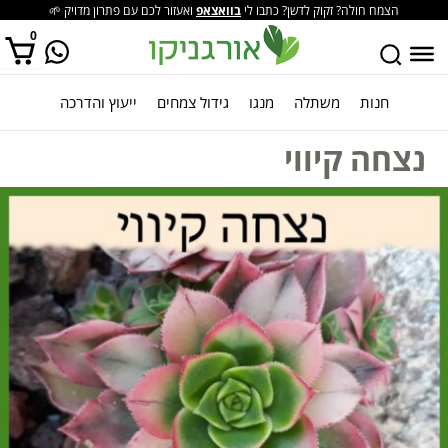
הצמח חולה? זקוק לדשן? כתבו לי
בוואצאפ
ואעזור לכם עם פתרון מדויק 🌱
0
חנות
משתלה
מנגו
גידול צמחים
ייעוץ והדרכה
אין מוצרים בסל הקניות.
נצחה קיווי