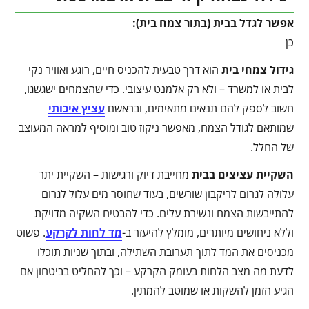
אפשר לגדל בבית (בתור צמח בית):
כן
גידול צמחי בית
הוא דרך טבעית להכניס חיים, רוגע ואוויר נקי
לבית או למשרד – ולא רק אלמנט עיצובי. כדי שהצמחים ישגשגו,
חשוב לספק להם תנאים מתאימים, ובראשם
עציץ איכותי
שמותאם לגודל הצמח, מאפשר ניקוז טוב ומוסיף למראה המעוצב
של החלל.
השקיית עציצים בבית
מחייבת דיוק ורגישות – השקיית יתר
עלולה לגרום לריקבון שורשים, בעוד שחוסר מים עלול לגרום
להתייבשות הצמח ונשירת עלים. כדי להבטיח השקיה מדויקת
וללא ניחושים מיותרים, מומלץ להיעזר ב-
מד לחות לקרקע
. פשוט
מכניסים את המד לתוך תערובת השתילה, ובתוך שניות תוכלו
לדעת מה מצב הלחות בעומק הקרקע – וכך להחליט בביטחון אם
הגיע הזמן להשקות או שמוטב להמתין.