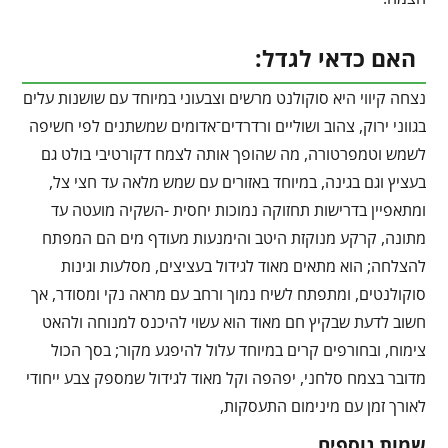
האם כדאי לגדל:
נצחה קיווי היא סוקולנט מרשים וצבעוני במיוחד עם שושנות עלים
בגווני ירוק, צהוב ושוליים ורדרדים־אדומים שמשתנים לפי חשיפה
לשמש וטמפרטורה, מה שהופך אותה לצמח דקורטיבי בולט גם
בעציץ וגם בגינה, במיוחד באזורים עם שמש מלאה עד חצי צל,
ומתאפיין בדרישות תחזוקה נמוכות יחסית -השקיה מועטה עד
מתונה, קרקע מנוקזת היטב והימנעות מעודף מים הם המפתח
להצלחה; הוא מתאים מאוד לגידול בעציצים, מסלעות וגינות
סוקולנטים, ומתפתח לשיח נמוך ורחב עם מראה נקי ומסודר, אך
חשוב לדעת שבקיץ חם מאוד הוא עשוי להיכנס למנוחה ולהאט
צימוח, ובחורפים קרים במיוחד עלול להיפגע מקור; בסך הכול
מדובר בצמח סלחני, יפהפה וקל מאוד לגידול שמספק צבע ייחודי
לאורך זמן עם מינימום התעסקות,
שמות נוספים