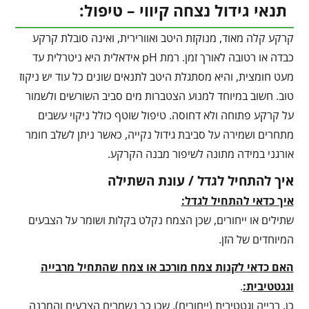
תנאי גידול נצחה קיווי – טיפול:
קרקע קלה מאוד, מנוקזת היטב ואוורירית, ואינה סובלת קרקע
כבדה או רטובה לאורך זמן. רמת pH אידאלית היא ניטרלית עד
מעט חומצית, והיא מסתגלת היטב לתנאים שונים כל עוד יש ניקוז
טוב. חשוב במיוחד למנוע הצטברות מים סביב השורשים ולשמור
על קרקע פתוחה ולא דחוסה. טיפול שוטף כולל ניקוי עשבים
מתחרים ושמירה על סביבת גידול נקייה, כאשר ניתן לשלב חומר
אורגני במידה מתונה לשיפור מבנה הקרקע.
איך להתחיל לגדל / עונת השתילה
איך כדאי להתחיל לגדל:
שתילים או ייחורים, שכן הצמח נקלט בקלות ושומר על הצבעים
המיוחדים של הזן.
האם כדאי לקנות צמח מורכב או צמח שהתחיל מרבייה
וגגטטיבית:
.
כן, רבייה וגטטיבית (ייחורים), שכן כך נשמרים הצבעים והמבנה