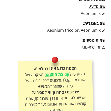
שם מדעי:
Aeonium kiwi
שם באנגלית:
Aeonium tricolor, Aeonium kiwi
שמות נוספים:
נצחה תלת-גוני
הצמח כרגע אינו במלאי🌱
הצטרפו ל
קבוצת הווצאפ
השקטה של
אורגניקו וקבלו עדכונים לפני כולם – על
כל מה שחוזר למלאי📲
יש לכם נצחה קיווי למכירה?
אפשר לפרסם אותו דרך אורגניקו, אתם
קובעים את המחיר ואנחנו נעזור בפרסום
המודעה.