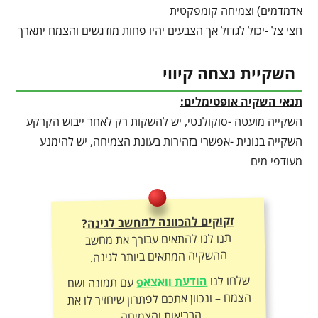
אדמדמים) וצמיחה קומפקטית
חצי צל -יכול לגדול אך הצבעים יהיו פחות מודגשים והצמח יתארך
השקיית נצחה קיווי
תנאי השקיה אופטימלים:
השקייה מועטה -סוקולנטי, יש להשקות רק לאחר ייבוש הקרקע
השקייה בנונית -אפשרי בזהירות בעונת הצמיחה, יש להימנע
מעודפי מים
זקוקים להכוונה למחשב לגינה?
תנו לנו להתאים עבורך את מחשב
ההשקיה המתאים ביותר לגינה.
שלחו לנו
הודעת וואצאפ
עם תמונה ושם
הצמח – ונכוון אתכם לפתרון שיחזיר לו את
הבריאות והצמיחה.