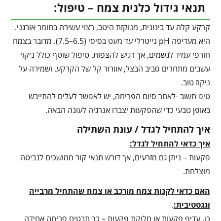
תנאי גידול כלנית צמח – טיפול:
קרקע קלה עד בינונית, מנוקזת היטב, רצוי עשירה בחומר אורגני.
היא מעדיפה pH נייטרלי עד מעט בסיסי (6.5–7.5). מדובר בצמח
חורפי עמיד לגשמים, אך רגיש להצפות. טיפול שוטף כולל ניקוי
עשבים מתחרים סביב הבצל, אוורור קל של הקרקע, ושמירה על
ניקוז טוב.
טיפ חשוב -לאחר סיום הפריחה, יש לאפשר לעלים להתייבש
באופן טבעי כדי שהפקעות יצברו אנרגיה לעונה הבאה.
איך להתחיל לגדל / עונת השתילה
איך כדאי להתחיל לגדל:
פקעות – ניתן גם מזרעים, אך דורש תנאי קור ממושכים לנביטה
מוצלחת.
האם כדאי לקנות צמח מורכב או צמח שהתחיל מרבייה
וגגטטיבית:
.
כן. עדיף פקעות או חלוקת פקעות – כך תבטיח פריחה אחידה