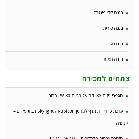
בננה לידי פינגרס
בננה סורית
בננה עץ
בננה תפוח
צמחים למכירה
מספרי גיזום 33 ידית אלומניום W-33 -תבור
ערכת 3 יחידות מדף למחסן Skylight / Rubicon מבית פלרם –
קנופיה
מזמרת גבהים טלסקופית – RC-M – WOLF