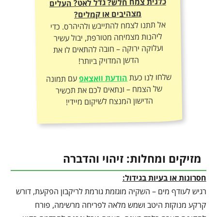
כלנית צמח חלש? גדל לאט? העלים
מצהיבים או קמלים?
אל תתנו לצמח להתייבש ולהיהרס. כדי
ליהנות מצמיחה מטורפת, יבול עשיר
ועלוקה ירוקה – חובה להתאים לו את
הדשן המדויק ביותר!
שלחו לנו כעת
הודעת וואצאפ
עם תמונה
של הצמח – ונתאים לכם את תכשיר
הדישון המנצח לשיקום מיידי!
מזיקים ומחלות: זיהוי והדברה
חסרונות או בעיות בגידול:
רגיש לעודף מים – השקיה מוגזמת גורמת לריקבון הפקעת, דורש
קרקע מנוקזת היטב ושמש מלאה לפריחה מרשימה, פורח