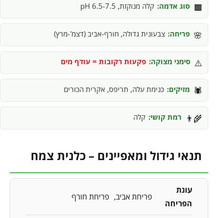
סוג אדמה:
קלה מנוקזת, pH 6.5-7.5
🟫
פריחה:
צבעונית גדולה, חורף-אביב (דצמ'-מרץ)
🌸
סימני מצוקה:
פקעות רקובות = עודף מים
⚠️
מזיקים:
כנימת עלה, תריפס, אקרית הכורים
🕷️
רמת קושי:
קלה
👨‍🌾
תנאי גידול ומאפיינים – כלנית צמח
עונת
פריחת אביב
פריחת חורף
הפריחה