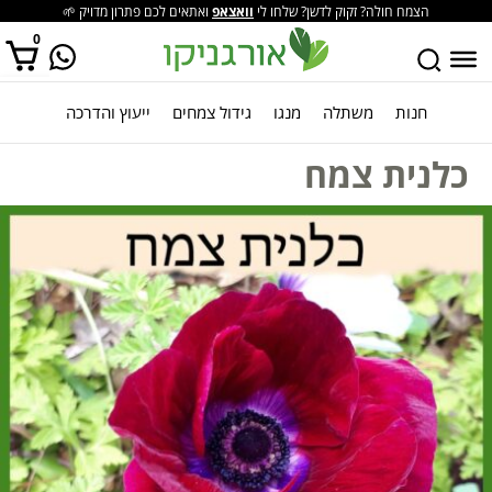
הצמח חולה? זקוק לדשן? שלחו לי
וואצאפ
ואתאים לכם פתרון מדויק 🌱
0
חנות
משתלה
מנגו
גידול צמחים
ייעוץ והדרכה
אין מוצרים בסל הקניות.
כלנית צמח