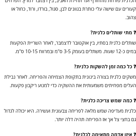
הכלנית פורחת מהחורף ועד תחילת האביב, בין דצמבר למרץ. הפרחים
קעורים עם שישה עלי כותרת בגוונים לבן, סגול, בורדו, ורוד, כחול או
צהוב.
מתי שותלים כלנית?
שותלים כלנית בסתיו, בין אוקטובר לדצמבר, לאחר השריית הפקעות
במים כ-12 שעות. משתלים בעומק 3-5 ס"מ ובמרווח 10-15 ס"מ.
כל כמה זמן להשקות כלנית?
משקים כלנית בצורה בינונית בתקופת הצמיחה והפריחה. לאחר נבילת
העלים מפחיתים משמעותית את ההשקיה כדי למנוע ריקבון פקעות.
כמה שמש צריכה כלנית?
כלנית מעדיפה שמש מלאה לפריחה צבעונית ועשירה. היא יכולה לגדול
גם בחצי צל אך אז הפריחה תהיה דלה יותר.
איזו אדמה מתאימה לכלנית?