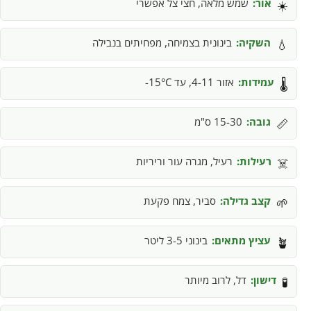
אור:
שמש מלאה, חצי צל אפשרי
☀️
השקיה:
בינונית בצמיחה, מפחיתים בנבילה
💧
עמידות:
אזור 4-11, עד 15°C-
🌡️
גובה:
15-30 ס"מ
📏
רעילות:
רעיל, מגרה עור וריריות
☠️
קצב גדילה:
סביר, צמח פקעת
🌱
עציץ מתאים:
בינוני 3-5 ליטר
🪴
דישון:
דל, לרוב מיותר
🧪