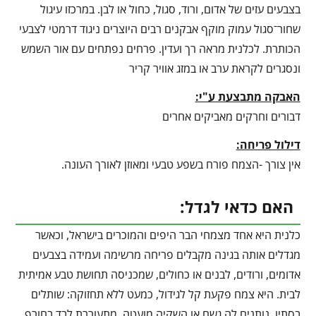
בצבעים עזים של אדום, ורוד, סגול, כחול או לבן. במרכזו עיגול
שחור־סגול עמוק מוקף אבקנים רבים היוצרים ניגוד דרמטי לצבעי
הכותרת. לכלנית מראה רך ועדין. פרחים נפתחים עם אור השמש
ונסגרים לקראת ערב או במזג אוויר קריר
האבקה מתבצעת ע"י:
דבורים וחרקים מאביקים אחרים
דילול פריחה:
אין צורך -הצמח פורח בשפע טבעי ומאוזן לאורך העונה.
האם כדאי לגדל:
כלנית היא אחד מצמחי הבר היפים והמוכרים בישראל, וכאשר
מגדלים אותה בגינה מקבלים פריחה מרשימה ועמידה בצבעים
אדומים, ורודים, לבנים או כחולים, שמכניסה תחושת טבע אמיתית
לבית. היא צמח פקעת קל לגידול, כמעט ללא תחזוקה: שותלים
בסתיו, נותנים לה גשם או השקיה מועטה, מתעוררת לבד בחורף