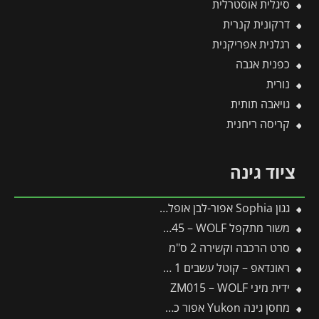
סיגלית אוסטרלית
דרקונית קנרית
רגלנית אפריקנית
כפנית אגבה
נורית
גויאבה תותית
קריסה ריחנית
ציוד גינה
גגון Sophia אפור-לבן אופל 1X1.6 עיצוב מודרני מבית פלרם – Canopia
משור מתקפל SAW145 – WOLF
סרט הרכבה וקשירה 2 ס"מ
ראונדאפ – קוטל עשבים 1 ליטר
ידית מיני ZM015 – WOLF
מחסן גינה Yukon אפור כהה 3.3X5.2 מבית פלרם – קנופיה