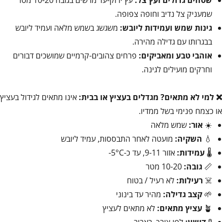
שמעניק צל נדיב וחופה צפופה.
גינות שמש ועמידות ליובש:
משגשג בשמש מלאה ועמיד ליובש
בבגרותו עם גדילה מהירה.
אוהבי טבע ומאביקים:
פרחים צהובים-קרמיים שמושכים דבורים
וחרקים מועילים לגינה.
❌ למי לא מתאים?
מגדלים בעציץ או בבית:
אינו מתאים לגידול בעציץ
או כצמח פנימי בשל ממדיו.
☀️
אור:
שמש מלאה
💧
השקיה:
מועטה לאחר התבססות, עמיד ליובש
🌡️
עמידות:
אזור 9-11, עד כ-5°C-
📏
גובה:
10-20 מטר
☠️
רעילות:
לא רעיל / בטוח
🌱
קצב גדילה:
מהיר עד בינוני
🪴
עציץ מתאים:
לא מתאים לעציץ
🧪
דישון:
לפי צורך, באביב