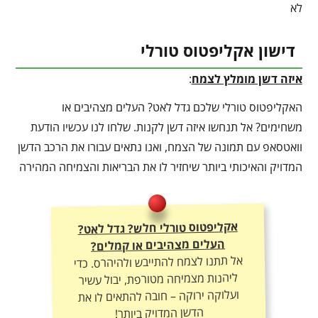
לא
דישון אקליפטוס טורלי
איזה דשן מומלץ לצמח
:
האקליפטוס טורלי שלכם גדל לאט? העלים מצהיבים או
משחימים? אל תנחשו איזה דשן לקנות. שלחו לנו עכשיו הודעת
וואטסאפ עם תמונה של הצמח, ואנו נתאים עבורו את הרכב הדשן
המדויק והאיכותי ביותר שיחזיר לו את הבריאות והצמיחה המהירה
אקליפטוס טורלי חלש? גדל לאט?
העלים מצהיבים או קמלים?
אל תתנו לצמח להתייבש ולהיהרס. כדי
ליהנות מצמיחה מטורפת, יבול עשיר
ועלוקה ירוקה – חובה להתאים לו את
הדשן המדויק ביותר!