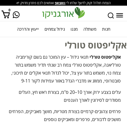
הצמח חולה? זקוק לדשן? שלחו לי
וואצאפ
ואתאים לכם פתרון מדויק 🌱
0
חנות
משתלה
מנגו
גידול צמחים
ייעוץ והדרכה
אין מוצרים בסל הקניות.
אקליפטוס טורלי
אקליפטוס טורלי
תנאי גידול – עץ המוכר גם בשם קורימביה
טורליאנה, אקליפטוס טורלי צמח רב שנתי תדיר משמש בתור
צמח נוי, משמש בתור עץ צל, יכול לגדול תנאי אקלים ים תיכוני,
סובטרופי, ממוזג או מדברי הגדל באזור עמידות לקור 9-11
עלים בצבע ירוק אורך 10–20 ס"מ, בצורת ראש חץ, העלים
מסודרים לסירוגין לאורך הענפים
פרחים צהובים-קרמיים בצורת מטריות, מושך מאביקים, הפרחים
מושכים לדבורים, פרפרים ומאביקים נוספים