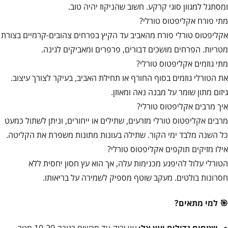
ומסתגל למגוון סוגי קרקע. חשוב שהניקוז יהיה טוב.
מתי פורח אקליפטוס טורלי?
אקליפטוס טורלי פורח מהאביב עד הקיץ בפרחים צהובים-קרמיים בצורת
מטריות. הפרחים מושכים דבורים, פרפרים ומאביקים לגינה.
מתי גוזמים אקליפטוס טורלי?
את הטורלי גוזמים בסוף החורף או תחילת האביב, בעיקר לצורך עיצוב.
גיזום מתון שומר על מבנה נאה ומאוזן.
איך מרבים אקליפטוס טורלי?
מרבים אקליפטוס טורלי מזרעים, שתילים או ייחורים, וניתן לשתול כמעט
כל השנה מלבד ימי הקור. שתילה בעונות מתונות משפרת את הקליטה.
אילו מזיקים תוקפים אקליפטוס טורלי?
הטורלי עלול להיפגע מכנימות עלה, אך הוא עץ חסון יחסית ללא
חסרונות בולטים. מעקב שוטף מספיק לשמירה על בריאותו.
🎯 למי מתאים?
שטחים גדולים ועץ צל:
עץ ירוק-עד מרשים בגובה 10-20 מטר