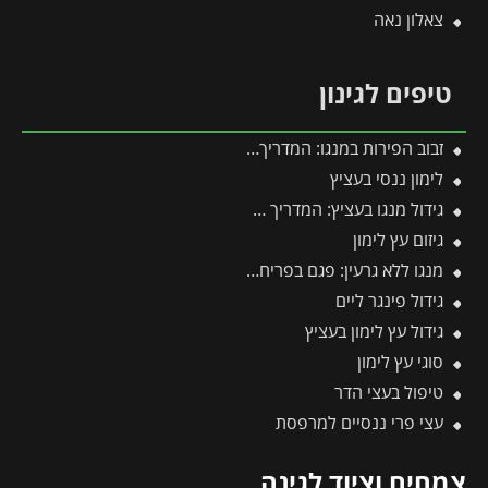
צאלון נאה
טיפים לגינון
זבוב הפירות במנגו: המדריך המלא להגנה על היבול מפני עקיצות וריקבון
לימון ננסי בעציץ
גידול מנגו בעציץ: המדריך המלא למקסום פרי במרפסת ובגינה
גיזום עץ לימון
מנגו ללא גרעין: פגם בפריחה או יתרון אקזוטי?
גידול פינגר ליים
גידול עץ לימון בעציץ
סוגי עץ לימון
טיפול בעצי הדר
עצי פרי ננסיים למרפסת
צמחים וציוד לגינה