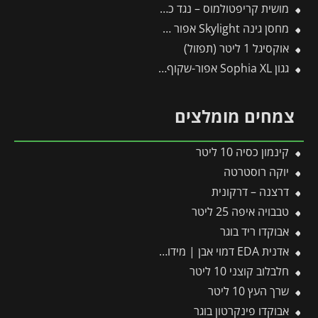
מושית קריפטולמוס – נגד כנימות קמחיות
מחסן גינה Skylight אפור 1.9X2.3 מבית פלרם – קנופיה
אוקסיגל 1 ליטר (תפזול)
גגון Sophia XL אפור-שקוף 1.4X1.9 עיצוב מודרני מבית פלרם – Canopia
צמחים מומלצים
קינמון כסיה 10 ליטר
יוקה רוסטרטה
דרצנה – דרקונית
טבבויה איפה 25 ליטר
אבוקדו ריד בוגר
אדנית EDA דמוי אבן | מידות 79.5×29.5×29.5 ס"מ | אפור בהיר
חלבלוב קוצני 10 ליטר
שרך העץ 10 ליטר
אבוקדו פינקרטון בוגר