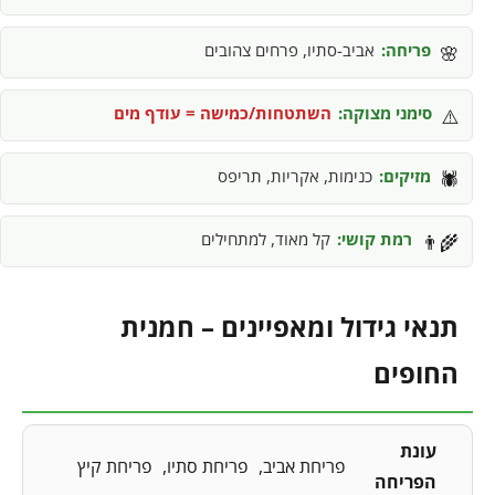
פריחה:
אביב-סתיו, פרחים צהובים
🌸
סימני מצוקה:
השתטחות/כמישה = עודף מים
⚠️
מזיקים:
כנימות, אקריות, תריפס
🕷️
רמת קושי:
קל מאוד, למתחילים
👨‍🌾
תנאי גידול ומאפיינים – חמנית
החופים
עונת
פריחת אביב
פריחת סתיו
פריחת קיץ
הפריחה