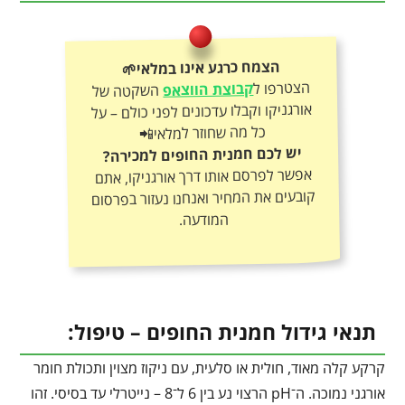
הצמח כרגע אינו במלאי🌱
הצטרפו ל
קבוצת הווצאפ
השקטה של
אורגניקו וקבלו עדכונים לפני כולם – על
כל מה שחוזר למלאי📲
יש לכם חמנית החופים למכירה?
אפשר לפרסם אותו דרך אורגניקו, אתם
קובעים את המחיר ואנחנו נעזור בפרסום
המודעה.
תנאי גידול חמנית החופים – טיפול:
קרקע קלה מאוד, חולית או סלעית, עם ניקוז מצוין ותכולת חומר
אורגני נמוכה. ה־pH הרצוי נע בין 6 ל־8 – נייטרלי עד בסיסי. זהו