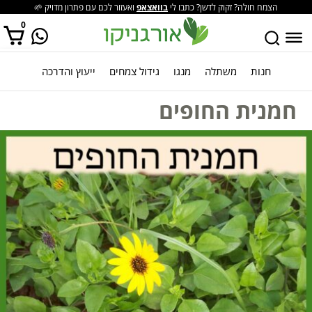
הצמח חולה? זקוק לדשן? כתבו לי
בוואצאפ
ואעזור לכם עם פתרון מדויק 🌱
0
חנות
משתלה
מנגו
גידול צמחים
ייעוץ והדרכה
אין מוצרים בסל הקניות.
חמנית החופים