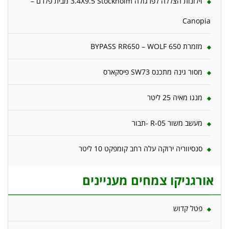
וילונות הצללה לפרגולה 3.4X9.5 Stockholm מבית פלרם –
Canopia
מזמרת 650 BYPASS RR650 – WOLF
מסור גינה מתכנס SW73 פיסקארס
מנגו מאיה 25 ליטר
מעשב משור R-05 -תבור
סנסיווריה ירוקה עלה רחב קומפקט 10 ליטר
אורגניקו צמחים מעניינים
פטל קדוש