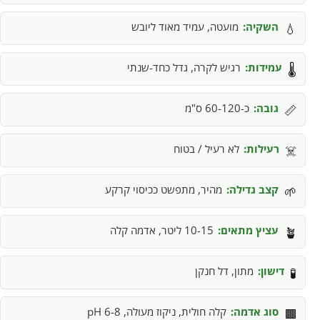
השקיה:
מועטה, עמיד מאוד ליובש
💧
עמידות:
רגיש לקרה, גדל כחד-שנתי
🌡️
גובה:
כ-60-120 ס"מ
📏
רעילות:
לא רעיל / בטוח
☠️
קצב גדילה:
מהיר, מתפשט ככיסוי קרקע
🌱
עציץ מתאים:
10-15 ליטר, אדמה קלה
🪴
דישון:
מתון, דל חנקן
🧪
סוג אדמה:
קלה חולית, ניקוז מעולה, pH 6-8
🟫