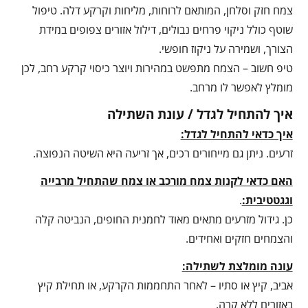
צמח חזק וסלחן, המותאם לרוחות, מליחות וקרקע דלה. טיפול
שוטף כולל ניקוי פרחים נבולים, דילול אזורים צפופים במידת
הצורך, ושמירה על ניקוז חופשי.
טיפ חשוב – הצמח מתפשט במהירות ויוצר כיסוי קרקע רחב, לכן
מומלץ לאפשר לו מרחב.
איך להתחיל לגדל / עונת השתילה
איך כדאי להתחיל לגדל:
זרעים. ניתן גם מייחורים רכים, אך זריעה היא השיטה הנפוצה.
האם כדאי לקנות צמח מורכב או צמח שהתחיל מרבייה
וגגטטיבית:
.
כן. גידול מזרעים מתאים מאוד לחמנית החופים, הנביטה קלה
והצמחים חזקים ואחידים.
עונה מומלצת לשתילה:
אביב, קיץ או סתיו – לאחר התחממות הקרקע, או תחילת קיץ
באזורים ללא קרה.