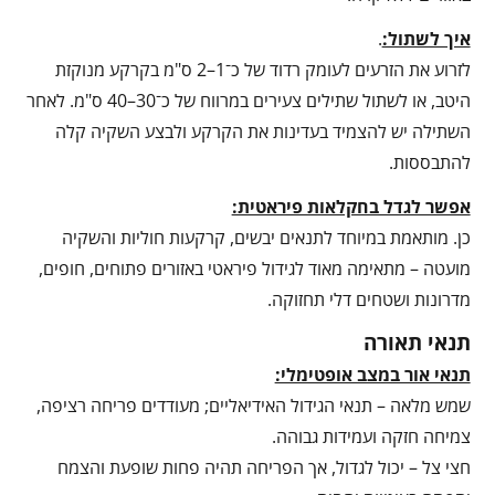
איך לשתול:
.
לזרוע את הזרעים לעומק רדוד של כ־1–2 ס"מ בקרקע מנוקזת
היטב, או לשתול שתילים צעירים במרווח של כ־30–40 ס"מ. לאחר
השתילה יש להצמיד בעדינות את הקרקע ולבצע השקיה קלה
להתבססות.
אפשר לגדל בחקלאות פיראטית:
כן. מותאמת במיוחד לתנאים יבשים, קרקעות חוליות והשקיה
מועטה – מתאימה מאוד לגידול פיראטי באזורים פתוחים, חופים,
מדרונות ושטחים דלי תחזוקה.
תנאי תאורה
תנאי אור במצב אופטימלי:
שמש מלאה – תנאי הגידול האידיאליים; מעודדים פריחה רציפה,
צמיחה חזקה ועמידות גבוהה.
חצי צל – יכול לגדול, אך הפריחה תהיה פחות שופעת והצמח