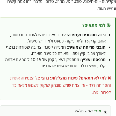
אקלימים - ים-תיכוני, סובטרופי, ממוזג, טרופי ומדברי. זהו צמח קשיח
וגמיש מאוד.
🎯 למי מתאים?
גינה חסכונית ועמידה:
עמיד מאוד ביובש לאחר התבססות,
אוהב קרקע חולית וניקוז - כמעט ולא דורש טיפול.
חובבי פריחה שמשית:
חמנייה קטנה וצהובה שפורחת ברצף
לאורך אביב, קיץ וסתיו ומאירה כל פינה מוארת.
מרפסת ועציץ:
מסתפק בעציץ קטן של 10-15 ליטר עם אדמה
קלה, מושלם למרפסת שמשית או אדנית.
❌ למי לא מתאים?
פינות מוצללות:
בחצי צל הצמיחה איטית
והפריחה דלה - זהו צמח שמש מובהק שזקוק לשמש מלאה כדי
לפרוח יפה.
אור:
שמש מלאה
☀️