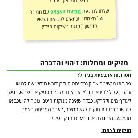
הדשן המדויק ביותר!
שלחו לנו כעת
הודעת וואצאפ
עם תמונה
של הצמח – ונתאים לכם את תכשיר
הדישון המנצח לשיקום מיידי!
מזיקים ומחלות: זיהוי והדברה
חסרונות או בעיות בגידול:
פריחתו מרשימה אך קצרה יחסית ולכן דורש חידוש שתילה או
זריעה, עלול להיראות דליל אם אינו מקבל מספיק אור שמש, רגיש
לעודף מים ולקרקע כבדה שאינה מנוקזת היטב, נוטה להישכב או
להישבר ברוחות חזקות ללא תמיכה, לאחר הפריחה הצמח
מתייבש בהדרגה ומאבד מערכו הדקורטיבי
מזיקים לצמח: