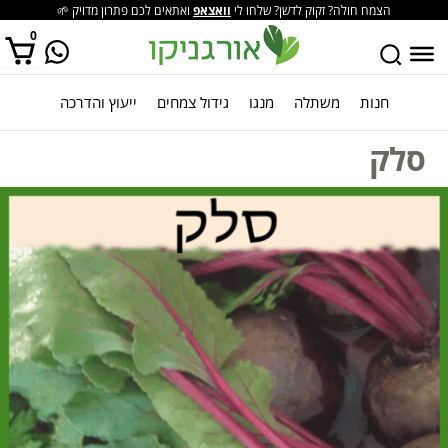
הצמח חולה? זקוק לדשן? שלחו לי
וואצאפ
ואתאים לכם פתרון מדויק 🌱
0
חנות
משתלה
מנגו
גידול צמחים
ייעוץ והדרכה
אין מוצרים בסל הקניות.
סלק