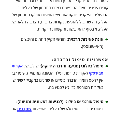
שטוח וצהבהב-ירקרק. הסימן המובהק ביותר לנוכחותה הוא
קורים עדינים מאוד המופיעים בצדם התחתון של העלים ובין
הגבעולים. האקרית יונקת את מיצי התאים מחלקו התחתון של
העלה, מה שמוביל להופעת נקודות צהובות, הצהבה מלאה של
העלה, ולבסוף להתייבשות והקשחת הרקמות.
עונת פעילות מרכזית
:
חודשי הקיץ החמים והיבשים
(מאי–אוגוסט).
אפשרויות טיפול והדברה:
טיפול ביולוגי (מניעה והדברה ירוקה)
:
שילוב של
אקרית
סבירסקי
(אקרית טורפת יעילה הניזונה מהמזיק). שימו לב:
אין לרסס חומרי הדברה כימיים או שמנים במקביל לשימוש
באקרית הטורפת כדי לא לפגוע בה.
טיפול אורגני או ביולוגי (לנגיעות ראשונית ומניעה)
:
ריסוס יסודי ובכיסוי מלא של העלים באמצעות
שמן נים
או