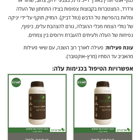
כגוף אגסי ועדין באורך 1–3 מ”מ, בצבעי ירוק, צהוב, שחור או
ורדרד, המצטברות בקבוצות צפופות בצידו התחתון של העלה
ומלוות בהפרשת טל הדבש (נוזל דביק). המזיק תוקף על־ידי יניקה
של נוזלי הצמח מכלי ההובלה, גורם להצהבת עלים, כיפוף,
נפיחות של העלה ולעיתים להעברת וירוסים בין צמחים.
עונת פעילות
: פעילה לאורך רוב השנה, עם שיאי פעילות
מהאביב עד הסתיו (מרץ–אוקטובר).
אפשרויות הטיפול בכנימות עלה: