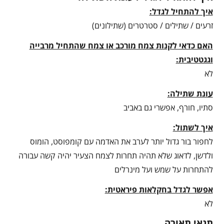
איך להתחיל לגדל:
זרעים / שתילים / סטרטרים (שתילונים)
האם כדאי לקנות צמח מורכב או צמח שהתחיל מרבייה
וגגטטיבית:
לא
עונת שתילה:
סתיו, חורף, אפשרי גם באביב
איך לשתול:
לחפור בור גדול יותר לערב את האדמה עם קומפוסט, הומוס
ולדשן, לדאוג שלא תהיה תחרות לצמח הצעיר יהיה קשה עבורה
להתחרות על שמש ועל מינרלים
אפשר לגדל בחקלאות פיראטית:
לא
תנאי תאורה