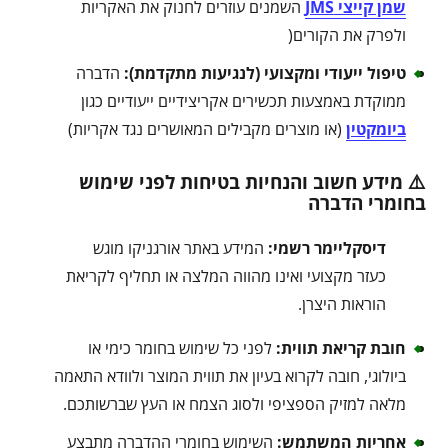
שמן קייצי JMS
השמנים עוזרים לחנוק את האקריות
ולפרק את הקורים(
טיפול ייעודי ומקצועי (לנגיעות מתקדמת)
:
הדברה
ממוקדת באמצעות תכשירים אקריצידיים ייעודיים כגון
ביומקטין
(או מוצרים מקבילים המאושרים נגד אקריות)
⚠️ מידע חשוב והנחיות בטיחות לפני שימוש
בחומרי הדברה
דיסקליימר רשמי:
המידע באתר אורגניקו מוגש
כעזר מקצועי ואינו מהווה המלצה או תחליף לקריאת
הוראות היצרן.
חובת קריאת תווית:
לפני כל שימוש בחומר כימי או
ביולוגי, חובה לקרוא בעיון את תווית המוצר ולוודא התאמה
מלאה למזיק הספציפי ולסוג הצמח או העץ שברשותכם.
אחריות המשתמש:
השימוש בחומרי ההדברה מתבצע