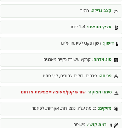
קצב גדילה:
מהיר
🌱
עציץ מתאים:
1-4 ליטר
🪴
דישון:
דשן חנקני לפיתוח עלים
🧪
סוג אדמה:
קרקע עשירה נקייה מאבנים
🟫
פריחה:
פרחים ירוקים-צהובים, קיץ-סתיו
🌸
סימני מצוקה:
שורש קטן/מעוצה = צפיפות או חום
⚠️
מזיקים:
כנימת עלה, נמטודות, אקריות, לפיגמה
🕷️
רמת קושי:
פשוטה
👨‍🌾