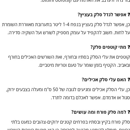
אפשר לגדל סלק בעציץ?
כן, אפשר לגדל סלק בעציץ בנפח 1-4 ליטר בתערובת מאווררת השומרת
על לחות. חשוב להקפיד על עומק מספיק לשורש ועל השקיה סדירה.
מתי קוטפים סלק?
קוטפים את עלי הסלק בסתיו ובחורף, ואת השורשים האכילים בחורף
ובאביב. הקטיף בזמן שומר על טעם וטריות מיטביים.
האם עלי סלק אכילים?
כן, עלי הסלק אכילים ומגיעים לגובה של 50 ס"מ ומעלה בצבעים ירוק,
סגול או אדמדם. אפשר לאכלם בדומה לתרד.
למה סלק פורח ומה עושים?
סלק פורח בקיץ ובסתיו בפרחים קטנים ירוקים-צהובים כמעט בלתי
נראים. מומלץ להימנע מהגעה לפריחה כי היא פוגעת באיכות השורש