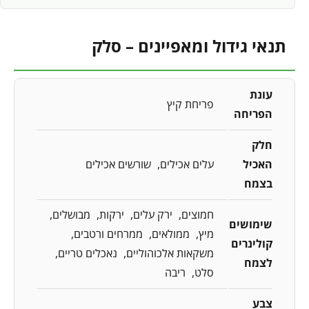
תנאי גידול ומאפיינים – סלק
עונת
פריחת קיץ
הפריחה
חלק
האכיל
עלים אכילים
שורשים אכילים
בצמח
חמוצים
ירק עלים
ירקות
מבושלים
שימושים
מיץ
ממולאים
ממרחים ורטבים
קולינרים
משקאות אלכוהוליים
נאכלים טריים
לצמח
סלט
ריבה
צבע