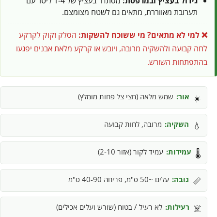
גידול בעציץ ובמרפסת:
מסתדר בעציץ של 1-4 ליטר עם
תערובת מאווררת, מתאים גם לשטח מצומצם.
❌ למי לא מתאים?
מי ששוכח להשקות:
הסלק זקוק לקרקע
לחה קבועה ולהשקיה מרובה, ויובש או קרקע מלאת אבנים יפגעו
בהתפתחות השורש.
אור:
שמש מלאה (חצי צל פחות מומלץ)
☀️
השקיה:
מרובה, לחות קבועה
💧
עמידות:
עמיד לקור (אזור 2-10)
🌡️
גובה:
עלים ~50 ס"מ, פריחה 40-90 ס"מ
📏
רעילות:
לא רעיל / בטוח (שורש ועלים אכילים)
☠️