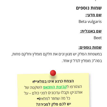
שמות נוספים
שם מדעי:
Beta vulgaris
שם באנגלית:
Beet
שמות נוספים:
במשפחת הסלק יש מגוון זנים את חלקם מומלץ וחלקם פחות,
בסה”כ מומלץ לגדל זן אחד.
הצמח כרגע אינו במלאי🌱
הצטרפו ל
קבוצת הווצאפ
השקטה של
אורגניקו וקבלו עדכונים לפני כולם – על
כל מה שחוזר למלאי📲
יש לכם סלק למכירה?