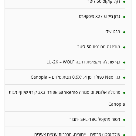
דקל קוקוס 50 ליטר
גרזן ביקוע X27 פיסקארס
מנגו שלי
מורינגה מכונפת 50 ליטר
כף שתילה מקצועית רחבה LU-2K – WOLF
גגון Neo כפול דופן 0.9X1.4 מבית פלרם – Canopia
פרגולה אלומיניום סגורה SanRemo אפורה 3X3 קירוי שקוף מבית
Canopia
מסור מתקפל SPE-18C -תבור
אולר (סכין) פרחים – ייחורים, הרכבות ענפים צעירים