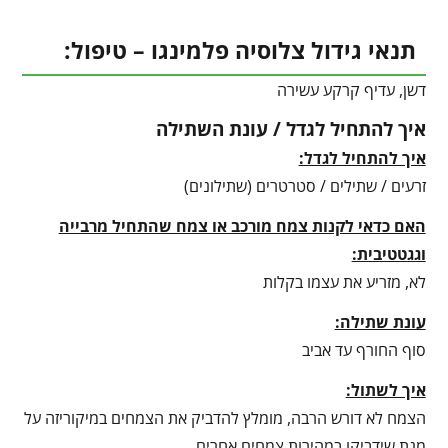
תנאי גידול צלוסיה פלמינגו – טיפול:
דשן, עדיף קרקע עשירה
איך להתחיל לגדל / עונת השתילה
איך להתחיל לגדל:
זרעים / שתילים / סטרטרים (שתילונים)
האם כדאי לקנות צמח מורכב או צמח שהתחיל מרבייה
וגגטטיבית:
לא, מזריע את עצמו בקלות
עונת שתילה:
סוף החורף עד אביב
איך לשתול:
הצמח לא דורש הרבה, מומלץ להדביק את הצמחים במיקוריזה על
מנת שידביקו במהירות צמחים אחרים