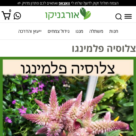
הצמח חולה? זקוק לדשן? שלחו לי
וואצאפ
ואתאים לכם פתרון מדויק 🌱
0
חנות
משתלה
מנגו
גידול צמחים
ייעוץ והדרכה
אין מוצרים בסל הקניות.
צלוסיה פלמינגו