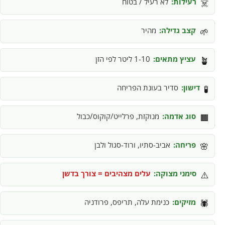
רעילות:
לא רעיל / בטוח
☠️
קצב גדילה:
מהיר
🌱
עציץ מתאים:
1-10 ליטר לפי הזן
🪴
דישון:
סדיר בעונת הפריחה
🧪
סוג אדמה:
מנוקזת, פרלייט/קוקוס/כבול
🟫
פריחה:
אביב-סתיו, ורוד-סגול ולבן
🌸
סימני מצוקה:
עלים מצהיבים = צורך בדשן
⚠️
מזיקים:
כנימת עלה, תריפס, פרודניה
🕷️