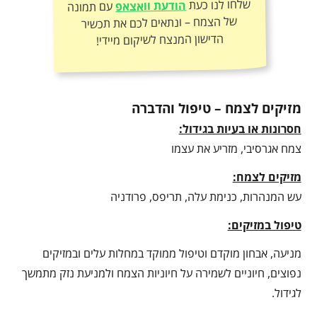
שלחו לנו כעת
הודעת וואצאפ
עם תמונה
של הצמח – ונתאים לכם את תכשיר
הדישון המנצח לשיקום מיידי!
מזיקים לצמח – טיפול והדברה
חסרונות או בעיות בגידול:
צמח אגרסיבי, מזריע את עצמו
מזיקים לצמח:
עש המנהרות, כנימת עלה, תריפס, פרודניה
טיפול במזיקים:
מניעה, אבחון מוקדם וטיפול ממוקד במחלות עלים ובמזיקים
נפוצים, חיוניים לשמירה על חיוניות הצמח ולמניעת נזק מתמשך
לגידול.