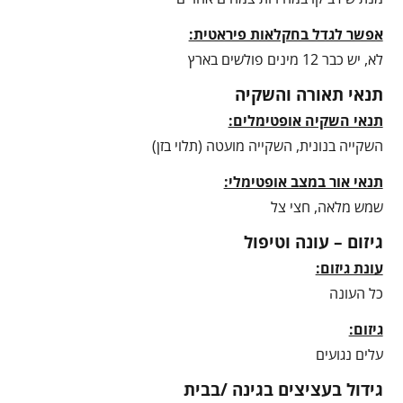
אפשר לגדל בחקלאות פיראטית:
לא, יש כבר 12 מינים פולשים בארץ
תנאי תאורה והשקיה
תנאי השקיה אופטימלים:
השקייה בנונית, השקייה מועטה (תלוי בזן)
תנאי אור במצב אופטימלי:
שמש מלאה, חצי צל
גיזום – עונה וטיפול
עונת גיזום:
כל העונה
גיזום:
עלים נגועים
גידול בעציצים בגינה /בבית