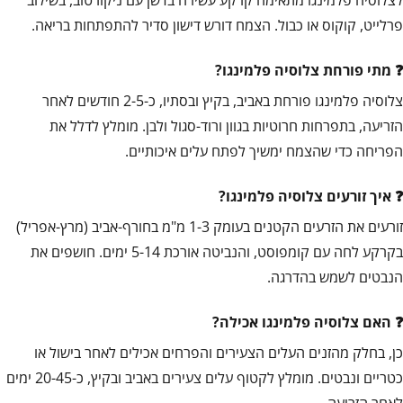
פרלייט, קוקוס או כבול. הצמח דורש דישון סדיר להתפתחות בריאה.
מתי פורחת צלוסיה פלמינגו?
צלוסיה פלמינגו פורחת באביב, בקיץ ובסתיו, כ-2-5 חודשים לאחר
הזריעה, בתפרחות חרוטיות בגוון ורוד-סגול ולבן. מומלץ לדלל את
הפריחה כדי שהצמח ימשיך לפתח עלים איכותיים.
איך זורעים צלוסיה פלמינגו?
זורעים את הזרעים הקטנים בעומק 1-3 מ"מ בחורף-אביב (מרץ-אפריל)
בקרקע לחה עם קומפוסט, והנביטה אורכת 5-14 ימים. חושפים את
הנבטים לשמש בהדרגה.
האם צלוסיה פלמינגו אכילה?
כן, בחלק מהזנים העלים הצעירים והפרחים אכילים לאחר בישול או
כטריים ונבטים. מומלץ לקטוף עלים צעירים באביב ובקיץ, כ-20-45 ימים
לאחר הזריעה.