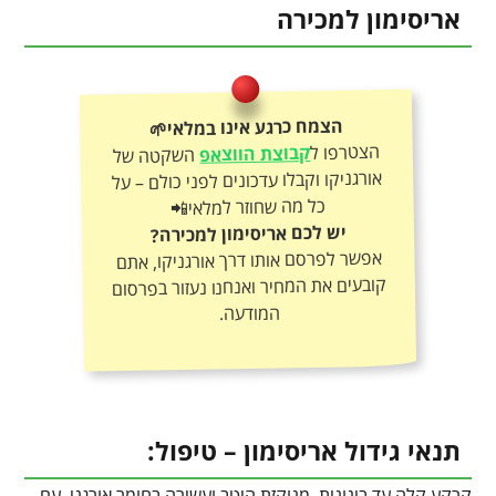
אריסימון למכירה
הצמח כרגע אינו במלאי🌱
הצטרפו ל
קבוצת הווצאפ
השקטה של
אורגניקו וקבלו עדכונים לפני כולם – על
כל מה שחוזר למלאי📲
יש לכם אריסימון למכירה?
אפשר לפרסם אותו דרך אורגניקו, אתם
קובעים את המחיר ואנחנו נעזור בפרסום
המודעה.
תנאי גידול אריסימון – טיפול:
קרקע קלה עד בינונית, מנוקזת היטב ועשירה בחומר אורגני, עם