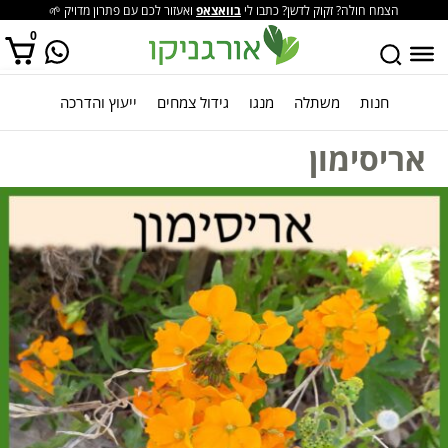
הצמח חולה? זקוק לדשן? כתבו לי
בוואצאפ
ואעזור לכם עם פתרון מדויק 🌱
0
חנות
משתלה
מנגו
גידול צמחים
ייעוץ והדרכה
אין מוצרים בסל הקניות.
אריסימון