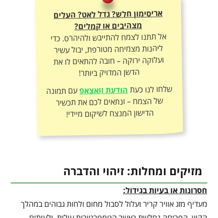
אריסימון חלש? גדל לאט? העלים
מצהיבים או קמלים?
אל תתנו לצמח להתייבש ולהיהרס. כדי
ליהנות מצמיחה מטורפת, יבול עשיר
ועלוקה ירוקה – חובה להתאים לו את
הדשן המדויק ביותר!
שלחו לנו כעת
הודעת וואצאפ
עם תמונה
של הצמח – ונתאים לכם את תכשיר
הדישון המנצח לשיקום מיידי!
מזיקים ומחלות: זיהוי והדברה
חסרונות או בעיות בגידול:
מעדיף מזג אוויר קריר ועלול לסבול מחום ולחות גבוהים במהלך
הקיץ. הפריחה נחלשת כאשר הטמפרטורות עולות, ולעיתים