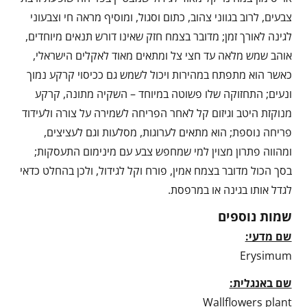
צבעים, לרוב בגווני צהוב, כתום וסגול, ומוסיף מראה חי וצבעוני
לגינה לאורך זמן; מדובר בצמח חזק שאינו דורש תנאים מיוחדים,
אוהב שמש מלאה עד חצי צל ומתאים מאוד לאקלים הישראלי,
כאשר הוא מתפתח במהירות ויכול לשמש גם ככיסוי קרקע נמוך
ונעים; התחזוקה שלו פשוטה במיוחד – השקיה מתונה, קרקע
מנוקזת היטב וגיזום קל לאחר הפריחה לשמירה על צורה ולעידוד
פריחה נוספת; הוא מתאים לערוגות, מסלעות וגם לעציצים,
ומהווה פתרון מצוין למי שמחפש צבע עם מינימום התעסקות;
בסך הכול מדובר בצמח אמין, פורח וקל לגידול, ולכן בהחלט כדאי
לגדל אותו בגינה או במרפסת.
שמות נוספים
שם מדעי:
Erysimum
שם באנגלית:
Wallflowers plant