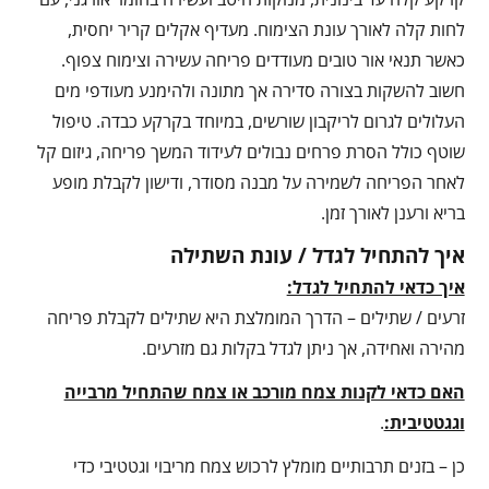
לחות קלה לאורך עונת הצימוח. מעדיף אקלים קריר יחסית,
כאשר תנאי אור טובים מעודדים פריחה עשירה וצימוח צפוף.
חשוב להשקות בצורה סדירה אך מתונה ולהימנע מעודפי מים
העלולים לגרום לריקבון שורשים, במיוחד בקרקע כבדה. טיפול
שוטף כולל הסרת פרחים נבולים לעידוד המשך פריחה, גיזום קל
לאחר הפריחה לשמירה על מבנה מסודר, ודישון לקבלת מופע
בריא ורענן לאורך זמן.
איך להתחיל לגדל / עונת השתילה
איך כדאי להתחיל לגדל:
זרעים / שתילים – הדרך המומלצת היא שתילים לקבלת פריחה
מהירה ואחידה, אך ניתן לגדל בקלות גם מזרעים.
האם כדאי לקנות צמח מורכב או צמח שהתחיל מרבייה
וגגטטיבית:
.
כן – בזנים תרבותיים מומלץ לרכוש צמח מריבוי וגטטיבי כדי