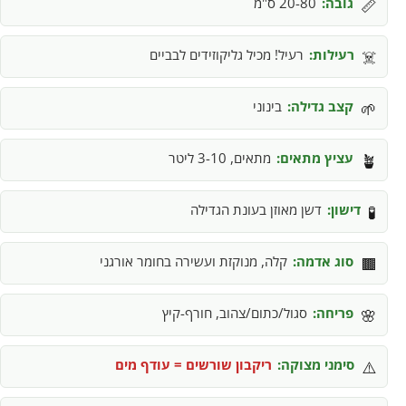
גובה:
20-80 ס"מ
📏
רעילות:
רעיל! מכיל גליקוזידים לבביים
☠️
קצב גדילה:
בינוני
🌱
עציץ מתאים:
מתאים, 3-10 ליטר
🪴
דישון:
דשן מאוזן בעונת הגדילה
🧪
סוג אדמה:
קלה, מנוקזת ועשירה בחומר אורגני
🟫
פריחה:
סגול/כתום/צהוב, חורף-קיץ
🌸
סימני מצוקה:
ריקבון שורשים = עודף מים
⚠️