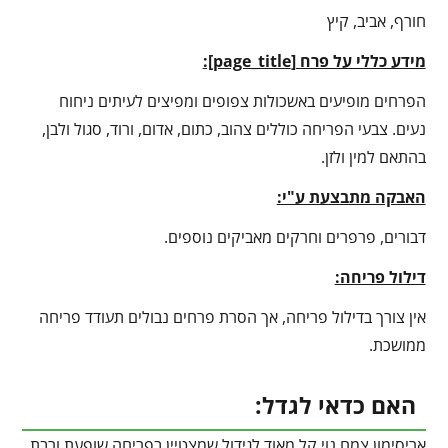
חורף, אביב, קיץ
מידע כללי על פרח [
page_title
]:
הפרחים מופיעים באשכולות צפופים ומפיצים לעיתים ניחוח
נעים. צבעי הפריחה כוללים צהוב, כתום, אדום, ורוד, סגול ולבן,
בהתאם למין ולזן.
האבקה מתבצעת ע"י:
דבורים, פרפרים וחרקים מאביקים נוספים.
דילול פריחה:
אין צורך בדילול פריחה, אך הסרת פרחים נבולים תעודד פריחה
ממושכת.
האם כדאי לגדל:
אריסימון צמח נוי קל מאוד לגידול שמצטיין בפריחה שופעת ורבת