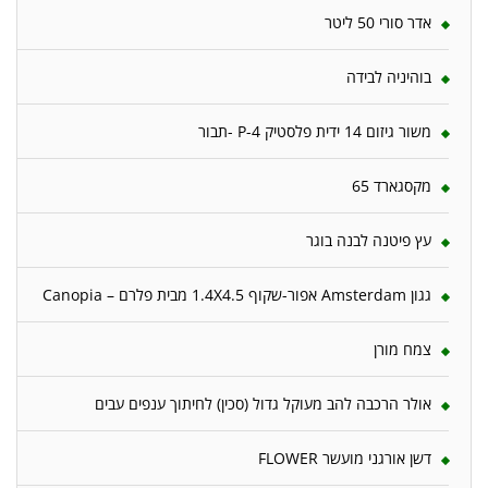
אדר סורי 50 ליטר
בוהיניה לבידה
משור גיזום 14 ידית פלסטיק P-4 -תבור
מקסגארד 65
עץ פיטנה לבנה בוגר
גגון Amsterdam אפור-שקוף 1.4X4.5 מבית פלרם – Canopia
צמח מורן
אולר הרכבה להב מעוקל גדול (סכין) לחיתוך ענפים עבים
דשן אורגני מועשר FLOWER