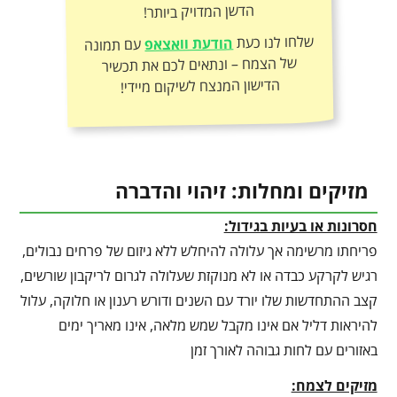
הדשן המדויק ביותר!
שלחו לנו כעת
הודעת וואצאפ
עם תמונה
של הצמח – ונתאים לכם את תכשיר
הדישון המנצח לשיקום מיידי!
מזיקים ומחלות: זיהוי והדברה
חסרונות או בעיות בגידול:
פריחתו מרשימה אך עלולה להיחלש ללא גיזום של פרחים נבולים,
רגיש לקרקע כבדה או לא מנוקזת שעלולה לגרום לריקבון שורשים,
קצב ההתחדשות שלו יורד עם השנים ודורש רענון או חלוקה, עלול
להיראות דליל אם אינו מקבל שמש מלאה, אינו מאריך ימים
באזורים עם לחות גבוהה לאורך זמן
מזיקים לצמח: