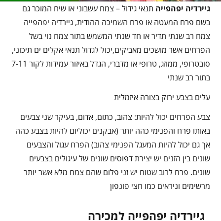
גיירדיה יפהפייה
תנאי גידול – צמח עשבוני או שיח המוכר גם
בשם פרח המעטה או פרח השמיכה ההודית, גיירדיה יפהפייה
צמח רב שנתי תדיר או חד שנתי המשמש בתור צמח נוי בשל
הפרחים אשר מושכים מאביקים,יכול לגדול תנאי אקלים ים תיכוני,
סובטרופי, ממוזג, טרופי או מדברי, הגדל באיזור עמידות לקור 7-11
בתור רב שנתי
עלים בצבע ירוק בצורה איזמלית
צבע הפרחים יכול להיות: צהוב, כתום, אדום, בעיקר שני צבעים
באותו פרח והפנימי כהה יותר (אבקנים יכוליום להיות בצבע כהה
אך גם יכול להיות המעגל הפנימי צהוב) הפרח עגול והצבעים
שונים בין הזנים יש יצירת דפוסים שונים של עיגולים בצבעים
שונים. פרח לרוב שטוח יש זני פלום שהם צמח מלא אשר יותר
מרשימים וניראים כמו חצי פונפון
גיירדיה יפהפייה למכירה