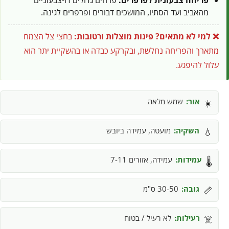
פריחה צבעונית לפרפרים:
פרחים גדולים דו-צבעוניים
מהאביב ועד הסתיו, המושכים דבורים ופרפרים לגינה.
❌ למי לא מתאים?
פינות מוצלות ורטובות:
בחצי צל הצמח
מתארך והפריחה נחלשת, ובקרקע כבדה או בהשקיית יתר הוא
עלול להיפגע.
אור:
שמש מלאה
☀️
השקיה:
מועטה, עמידה ביובש
💧
עמידות:
עמידה, אזורים 7-11
🌡️
גובה:
30-50 ס"מ
📏
רעילות:
לא רעיל / בטוח
☠️