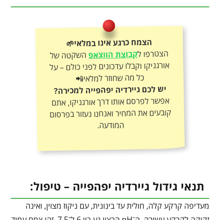
הצמח כרגע אינו במלאי🌱
הצטרפו ל
קבוצת הווצאפ
השקטה של
אורגניקו וקבלו עדכונים לפני כולם – על
כל מה שחוזר למלאי📲
יש לכם גיירדיה יפהפייה למכירה?
אפשר לפרסם אותו דרך אורגניקו, אתם
קובעים את המחיר ואנחנו נעזור בפרסום
המודעה.
תנאי גידול גיירדיה יפהפייה – טיפול:
מעדיפה קרקע קלה, חולית עד בינונית, עם ניקוז מצוין, ואינה
זקוקה לקרקע עשירה. ה־pH הרצוי נע בין 6 ל־7.5. זהו צמח עמיד