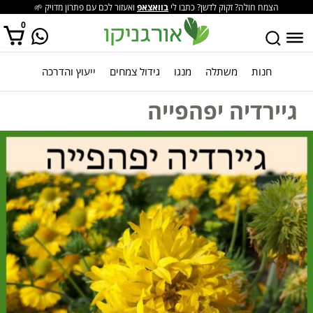
הצמח חולה? זקוק לדשן? כתבו לי
בוואצאפ
ואעזור לכם עם פתרון מדויק 🌱
0
חנות
משתלה
מנגו
גידול צמחים
ייעוץ והדרכה
אין מוצרים בסל הקניות.
גיירדיה יפהפייה