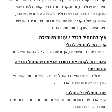
מאוד ליובש ולחום, ומתפקד היטב גם בקרקעות דלות. טיפול
שוטף כולל הסרת פרחים נבולים לשמירה על מראה מסודר,
אוורור קל של הקרקע ומניעת הצטברות מים סביב השורשים.
טיפ חשוב – עודף לחות פוגע בצמח.
איך להתחיל לגדל / עונת השתילה
איך כדאי להתחיל לגדל:
זרעים. ניתן גם משתילים, אך זריעה ישירה קלה מאוד ומצליחה.
האם כדאי לקנות צמח מורכב או צמח שהתחיל מרבייה
וגגטטיבית:
.
כן. גידול מזרעים מתאים מאוד לגיירדיה – הצמח חזק, אחיד ואין
צורך ברבייה וגטטטיבית או הרכבה.
עונה מומלצת לשתילה:
אביב או סתיו – בעונות מתונות הצמח מתבסס במהירות ומפתח
מערכת שורשים טובה.