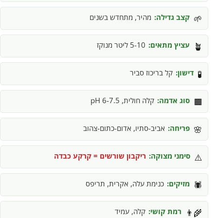
קצב גדילה:
מהיר, מתחדש בשנים
🌱
עציץ מתאים:
5-10 ליטר מנוקז
🪴
דישון:
קל בריכוז סביר
🧪
סוג אדמה:
קלה חולית, pH 6-7.5
🟫
פריחה:
אביב-סתיו, אדום-כתום-צהוב
🌸
סימני מצוקה:
ריקבון שורשים = קרקע כבדה
⚠️
מזיקים:
כנימת עלה, אקרית, תריפס
🕷️
רמת קושי:
קלה, עמיד
👨‍🌾