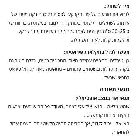
איך לשתול:
.
לזרוע את הזרעים על פני הקרקע ולכסות בשכבה דקה מאוד של
אדמה. לשתילים – לשתול בעומק זהה לגובה במשתלה, בריווח של
כ־25–30 ס"מ בין צמח לצמח. להצמיד בעדינות את הקרקע
ולהשקות קלות לאחר השתילה.
אפשר לגדל בחקלאות פיראטית:
כן. גיירדיה יפהפייה עמידה מאוד, חסכונית במים, וגדלה היטב גם
בקרקעות דלות ובשטחים פתוחים – מתאימה מאוד לגידול פיראטי
בתנאי ישראל.
תנאי תאורה
תנאי אור במצב אופטימלי:
שמש מלאה – תנאי אידיאלי לצמח; מעודד פריחה שופעת, צבעים
חזקים וצימוח קומפקטי.
חצי צל – יכול לגדול, אך הפריחה תהיה חלשה יותר והצמח עלול
להתארך.