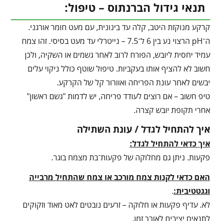
תנאי גידול הברנתוס – טיפול:
קרקע מנוקזת היטב, קלה עד בינונית, עם מעט חומר אורגני.
ה־pH הרצוי נע בין 6 ל־7.5 – נייטרלי עד מעט בסיסי. זהו צמח
עמיד יחסית ליובש, הפורח לרוב לאחר גשמים או השקיה, ולכן
חשוב לא להציף אותו בעקביות. טיפול שוטף כולל ניקוי עלים
יבשים לאחר עונת הפריחה ואוורור קל של הקרקע.
טיפ חשוב – אם רוצים לעודד פריחה, יש לדמות "גשם ראשון"
אחרי תקופת יובש קצרה.
איך להתחיל לגדל / עונת השתילה
איך כדאי להתחיל לגדל:
פקעות. ניתן גם מחלוקה של פקעות־בת מצמח בוגר.
האם כדאי לקנות צמח מורכב או צמח שהתחיל מרבייה
וגגטטיבית:
.
לא. עדיף פקעות או חלוקה – זרעים נובטים לאט מאוד וזקוקים
לתנאים יציבים לאורך זמן.