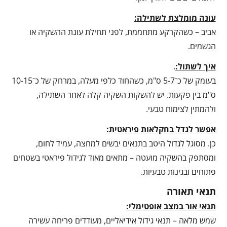
עונה מומלצת לשתילה:
אביב – כשהקרקע מתחממת, לפני תחילת עונת ההשקיה או
הגשמים.
איך לשתול:
.
בעומק של כ־5-7 ס"מ, כשהחוד כלפי מעלה, במרחק של כ־10-15
ס"מ בין פקעות. יש להשקות השקיה קלה לאחר השתילה,
ולהמתין לצימוח טבעי.
אפשר לגדל בחקלאות פיראטית:
כן. מסוגל לגדול היטב בתנאים יבשים למחצה, עמיד לחום,
ומסתפק בהשקיה מועטה – מתאים מאוד לגידול פיראטי בשטחים
פתוחים ובגינות טבעיות.
תנאי תאורה
תנאי אור במצב אופטימלי:
שמש מלאה – תנאי גידול אידיאליים, מעודדים פריחה עשירה