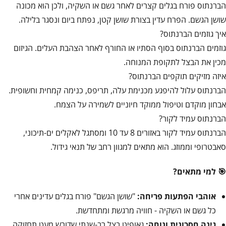
הברנתוס פורח בגלים קצרים לאחר גשם או השקיה, ולכן הוא מכונה
שושן הגשם. הפרח עדין בצורת שושן קטן, נפתח ביום ונסגר בלילה.
איך גוזמים הברנתוס?
גוזמים הברנתוס בסוף הסתיו או החורף לאחר הצהבת העלים. הגיזום
מכין את הבצל לתקופת המנוחה.
איזה מזיקים תוקפים הברנתוס?
הברנתוס עלול להיפגע מכנימת עלה, תריפס, כנימה קמחית וחשופית.
אבחון מוקדם וטיפול ממוקד חיוניים לשמירה על הצמח.
הברנתוס עמיד לקור?
הברנתוס עמיד לקור באזורים 8 עד 10 ומסתגל לאקלים ים-תיכוני,
סאבטרופי וממוזג. הוא מתאים למגוון רחב של תנאי גידול.
🎯 למי מתאים?
אוהבי הפתעות פריחה:
"שושן הגשם" פורח בגלים עדינים אחרי
כל גשם או השקיה - חוויה מרגשת ומתחדשת.
גינה חסכונית ונוחה:
גאופיט בצל רב-שנתי שדורש מעט תחזוקה