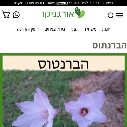
הצמח חולה? זקוק לדשן? כתבו לי
בוואצאפ
ואעזור לכם עם פתרון מדויק 🌱
0
חנות
משתלה
מנגו
גידול צמחים
ייעוץ והדרכה
אין מוצרים בסל הקניות.
הברנתוס