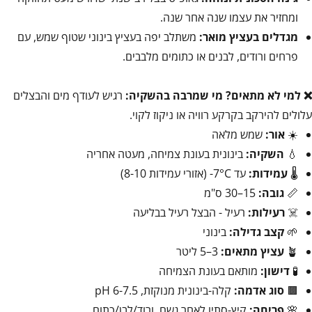
ומחזיר את עצמו שנה אחר שנה.
מגדלים בעציץ מואר:
משתלב יפה בעציץ בינוני שטוף שמש, עם
פרחים ורודים, לבנים או כתומים מלבבים.
❌ למי לא מתאים?
מי שמרבה בהשקיה:
רגיש לעודף מים והבצלים
עלולים להירקב בקרקע רוויה או ניקוז לקוי.
☀️
אור:
שמש מלאה
💧
השקיה:
בינונית בעונת צמיחה, מעטה אחריה
🌡️
עמידות:
עד 7°C- (אזורי עמידות 8-10)
📏
גובה:
15–30 ס"מ
☠️
רעילות:
רעיל - הבצל רעיל בבליעה
🌱
קצב גדילה:
בינוני
🪴
עציץ מתאים:
3–5 ליטר
🧪
דישון:
מותאם בעונת הצמיחה
🟫
סוג אדמה:
קלה-בינונית מנוקזת, pH 6-7.5
🌸
פריחה:
קיץ-סתיו לאחר גשם, ורוד/לבן/כתום