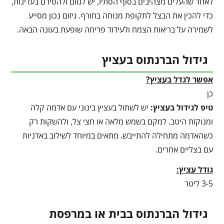
לאחר שהעלים מצהיבים בסוף הסתיו, יש לגזום ולהסירם בעדינות,
כדי להכין את הבצל לתקופת מנוחה בחורף. גיזום נכון מסייע
לשמירה על בריאות הצמח ולעידוד פריחה שופעת בעונה הבאה.
גידול הברנתוס בעציץ
אפשר לגדל בעציץ?
כן
טיפ לגידול בעציץ
:
יש לשתול בעציץ בינוני עם אדמה קלה
ומנוקזת היטב. למקם בשמש מלאה או חצי צל, ולהשקות רק
כשהאדמה מתחילה להתייבש. מתאים במיוחד לשילוב באדניות
עם בצליים אחרים.
גודל עציץ:
3-5 ליטר
גידול הברנתוס בבית או במרפסת