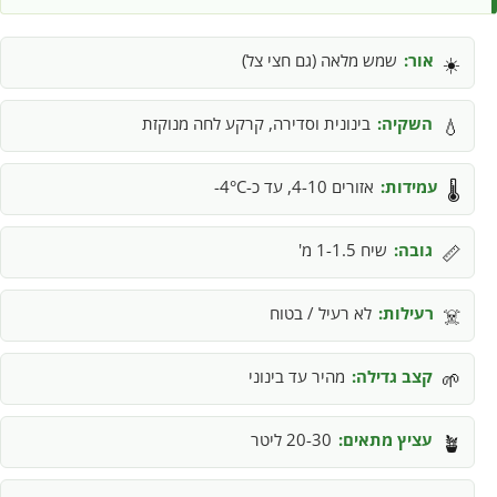
אור:
שמש מלאה (גם חצי צל)
☀️
השקיה:
בינונית וסדירה, קרקע לחה מנוקזת
💧
עמידות:
אזורים 4-10, עד כ-4°C-
🌡️
גובה:
שיח 1-1.5 מ'
📏
רעילות:
לא רעיל / בטוח
☠️
קצב גדילה:
מהיר עד בינוני
🌱
עציץ מתאים:
20-30 ליטר
🪴