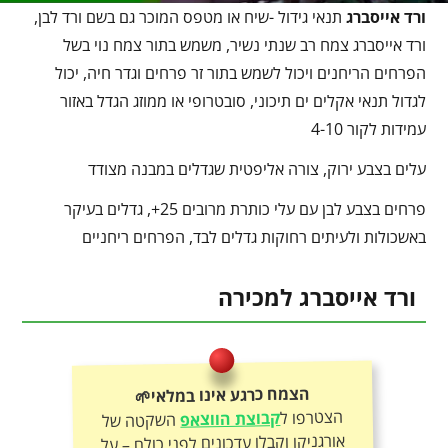
ורד אייסברג
תנאי גידול -שיח או מטפס המוכר גם בשם ורד לבן,
ורד אייסברג צמח רב שנתי נשיר, משמש בתור צמח נוי בשל
הפרחים הריחנים ויכול לשמש בתור זר פרחים וגדר חיה, יכול
לגדול תנאי אקלים ים תיכוני, סובטרופי או ממוזג הגדל באזור
עמידות לקור 4-10
עלים בצבע ירוק, צורה אליפטית שגדלים במבנה מצודד
פרחים בצבע לבן עם עלי כותרת מרובים 25+, גדלים בעיקר
באשכולות ולעיתים רחוקות גדלים לבד, הפרחים ריחניים
ורד אייסברג למכירה
הצמח כרגע אינו במלאי🌱
הצטרפו ל
קבוצת הווצאפ
השקטה של
אורגניקו וקבלו עדכונים לפני כולם – על