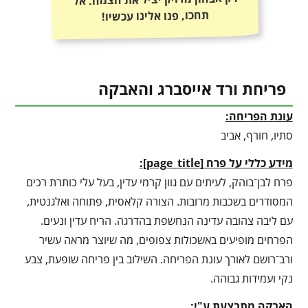
תחכו, פנו אלינו עכשיו!
פריחת ורד אייסברג והאבקה
עונת הפריחה:
סתיו, חורף, אביב
מידע כללי על פרח
[
page_title
]
:
פרח לבן־בוהק, לעיתים עם גוון קרמי עדין, בעל עלי כותרת רכים
המסודרים בשכבות מרובות. הצורה קלאסית, פתוחה ואלגנטית,
עם ליבה צהובה עדינה הנחשפת בהדרגה. הריח עדין ונעים.
הפרחים מופיעים באשכולות צפופים, מה שיוצר מראה עשיר
ורב־רושם לאורך עונת הפריחה. השילוב בין פריחה שופעת, צבע
נקי ועמידות גבוהה.
האבקה מתבצעת ע"י: