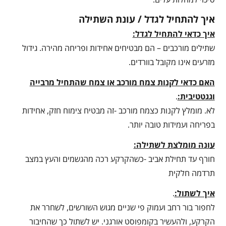
איך להתחיל לגדל / עונת השתילה
איך כדאי להתחיל לגדל:
שתילים מורכבים – הם מבטיחים אחידות ופריחה מהירה. גידול
מזרעים אינו מקובל בוורדים.
האם כדאי לקנות צמח מורכב או צמח שהתחיל מרבייה
וגגטטיבית:
.
לא. מומלץ לקנות כצמח מורכב -זה מבטיח צימוח חזק, אחידות
בפריחה ועמידות טובה יותר.
עונה מומלצת לשתילה:
חורף עד תחילת אביב -כשהקרקע רכה מהגשמים והעץ במצב
תרדמה חלקית
איך לשתול:
.
לחפור בור רחב ועמוק פי שניים מגוש השורשים, לשחרר את
הקרקע, ולהעשיר בקומפוסט אורגני. יש לשתול כך שהחיבור