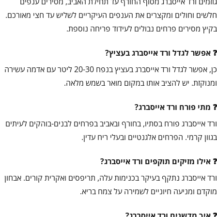
גוזמים ורד אייסברג מסוף החורף עד תחילת האביב, מסירים ענפים
חלשים וחולים ומקצרים את הענפים העיקריים לשליש עד חצי מאורכם.
בקיץ מסירים פרחים נבולים לעידוד פריחה נוספת.
אפשר לגדל ורד אייסברג בעציץ?
כן, אפשר לגדל ורד אייסברג בעציץ בנפח 20-30 ליטר עם אדמה עשירה
ומנוקזת. יש להציב אותו במקום מואר בשמש מלאה.
מתי פורח ורד אייסברג?
ורד אייסברג פורח בסתיו, בחורף ובאביב בפרחים לבנים-בוהקים לעיתים
בגוון קרמי. הפרחים אלגנטיים ובעלי ריח עדין.
אילו מזיקים תוקפים ורד אייסברג?
ורד אייסברג נתקף בעיקר בכנימות עלה, תריפסים ואקרית קורים. אבחון
מוקדם ומניעה חיוניים לשמירה על צמח בריא.
איך מדשנים ורד אייסברג?