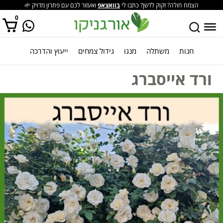
הצמח חולה? זקוק לדשן? כתבו לי
בוואצאפ
ואעזור לכם עם פתרון מדויק 🌱
0
חנות
משתלה
מנגו
גידול צמחים
ייעוץ והדרכה
אין מוצרים בסל הקניות.
ורד אייסברג