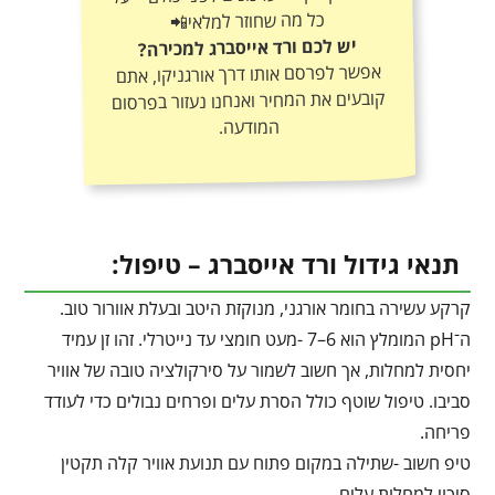
כל מה שחוזר למלאי📲
יש לכם ורד אייסברג למכירה?
אפשר לפרסם אותו דרך אורגניקו, אתם
קובעים את המחיר ואנחנו נעזור בפרסום
המודעה.
תנאי גידול ורד אייסברג – טיפול:
קרקע עשירה בחומר אורגני, מנוקזת היטב ובעלת אוורור טוב.
ה־pH המומלץ הוא 6–7 -מעט חומצי עד נייטרלי. זהו זן עמיד
יחסית למחלות, אך חשוב לשמור על סירקולציה טובה של אוויר
סביבו. טיפול שוטף כולל הסרת עלים ופרחים נבולים כדי לעודד
פריחה.
טיפ חשוב -שתילה במקום פתוח עם תנועת אוויר קלה תקטין
סיכוי למחלות עלים.