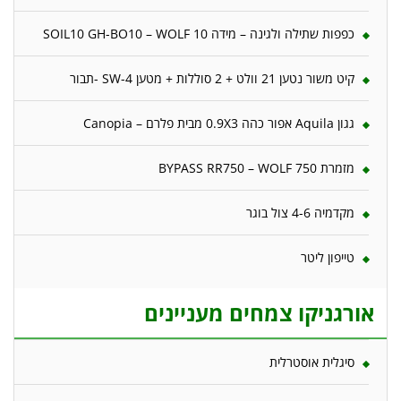
כפפות שתילה ולגינה – מידה 10 SOIL10 GH-BO10 – WOLF
קיט משור נטען 21 וולט + 2 סוללות + מטען 4-SW -תבור
גגון Aquila אפור כהה 0.9X3 מבית פלרם – Canopia
מזמרת 750 BYPASS RR750 – WOLF
מקדמיה 4-6 צול בוגר
טייפון ליטר
אורגניקו צמחים מעניינים
סיגלית אוסטרלית