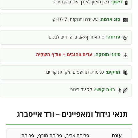
דישון:
דשן מאוזן לאורך עונת הצמיחה
🧪
סוג אדמה:
עשירה ומנוקזת, pH 6-7
🟫
פריחה:
סתיו-חורף-אביב, פרחים לבנים
🌸
סימני מצוקה:
עלים צהובים = עודף השקיה
⚠️
מזיקים:
כנימות, תריפסים, אקרית קורים
🕷️
רמת קושי:
קל עד בינוני
👨‍🌾
תנאי גידול ומאפיינים – ורד אייסברג
עונת
פריחת אביב
פריחת חורף
פריחת