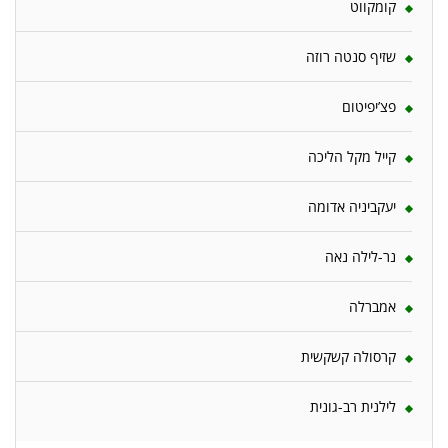
קומקווט
שזיף סנטה רוזה
פצ’יפיטום
קייל מקל הליכה
יעקביניה אדומה
נר-לילה נאה
אמברלה
קרסולה קשקשית
לילנית רב-גונית