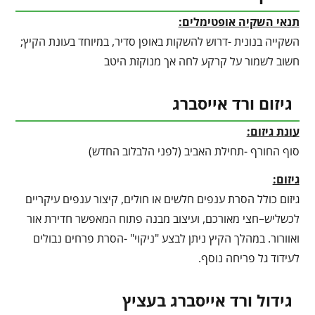
תנאי השקיה אופטימלים:
השקייה בנונית -דרוש להשקות באופן סדיר, במיוחד בעונת הקיץ;
חשוב לשמור על קרקע לחה אך מנוקזת היטב
גיזום ורד אייסברג
עונת גיזום:
סוף החורף -תחילת האביב (לפני הלבלוב החדש)
גיזום:
גיזום כולל הסרת ענפים חלשים או חולים, קיצור ענפים עיקריים
לכשליש–חצי מאורכם, ועיצוב מבנה פתוח המאפשר חדירת אור
ואוורור. במהלך הקיץ ניתן לבצע "ניקוי" -הסרת פרחים נבולים
לעידוד גל פריחה נוסף.
גידול ורד אייסברג בעציץ