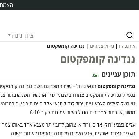
הצמח ח
ציוד גינה
אורגניקו
|
גידול צמחים
| ננדינה קומפקטום
ננדינה קומפקטום
תוכן עניינים
הצג
ננדינה קומפקטום
תנאי גידול – שיח המוכר גם בשם ננדינה קומפקטו
ננסית, ננדינה קומפקטום צמח רב שנתי תדיר או נשיר משמש בתור צמ
נוי בשל העלים הצבעוניים, יכול לגדול תנאי אקלים ים תיכוני, סובטרופי,
ממוזג, או בתור צמח בית הגדל באזור עמידות לקור 6-10
עלים בצבע ירוק, אדום, ורוד או צהוב, לרוב יותר מצבע אחד באותו צמח
העלים בצורה אובלית, צבע העלים משתנה בהתאם לעונות השנה