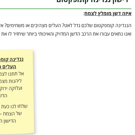
איזה דשן מומלץ לצמח
:
הננדינה קומפקטום שלכם גדל לאט? העלים מצהיבים או משחימים? אל 
ואנו נתאים עבורו את הרכב הדשן המדויק והאיכותי ביותר שיחזיר לו א
ננדינה קומ
העלים מ
אל תתנו לצמ
ליהנות מצמי
ועלוקה ירוק
הדשן
שלחו לנו כעת
ה
הדישון ה