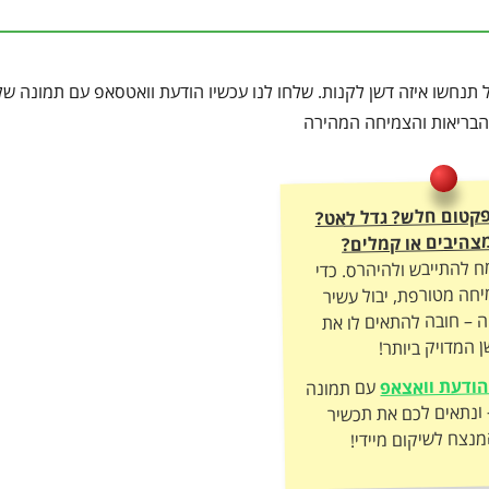
תנחשו איזה דשן לקנות. שלחו לנו עכשיו הודעת וואטסאפ עם תמונה ש
ת הבריאות והצמיחה המהירה
פקטום חלש? גדל לאט?
צהיבים או קמלים?
ח להתייבש ולהיהרס. כדי
חה מטורפת, יבול עשיר
ה – חובה להתאים לו את
 המדויק ביותר!
ודעת וואצאפ
עם תמונה
של הצמח – ונתאים לכם את תכשיר
מנצח לשיקום מיידי!