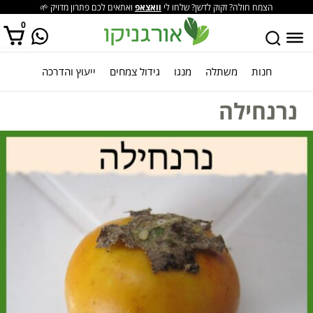
הצמח חולה? זקוק לדשן? שלחו לי
וואצאפ
ואתאים לכם פתרון מדויק 🌱
0
חנות
משתלה
מנגו
גידול צמחים
ייעוץ והדרכה
אין מוצרים בסל הקניות.
נרנחילה