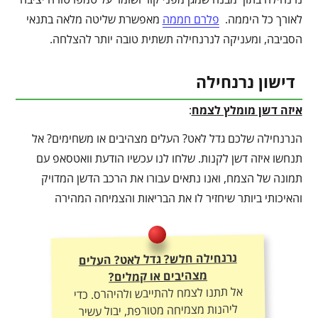
לאורך כל היממה.
פלרם חממה
מאפשרת שליטה מלאה בתנאי
הסביבה, ומעניקה לנרנחילה תשתית טובה יותר להצלחה.
דישון נרנחילה
איזה דשן מומלץ לצמח
:
הנרנחילה שלכם גדל לאט? העלים מצהיבים או משחימים? אל
תנחשו איזה דשן לקנות. שלחו לנו עכשיו הודעת וואטסאפ עם
תמונה של הצמח, ואנו נתאים עבורו את הרכב הדשן המדויק
והאיכותי ביותר שיחזיר לו את הבריאות והצמיחה המהירה
נרנחילה חלש? גדל לאט? העלים
מצהיבים או קמלים?
אל תתנו לצמח להתייבש ולהיהרס. כדי
ליהנות מצמיחה מטורפת, יבול עשיר
ועלוקה ירוקה – חובה להתאים לו את