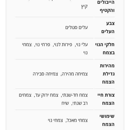
הייבולים
קיץ
והקטיף
צבע
עלים סגולים
העלים
חלקי הנוי
עלי נוי
פירות לנוי
פרחי נוי
צמחי
בצמח
נוי
מהירות
גדילת
צמיחה מהירה
צמיחה סבירה
הצמח
צורת חיי
צמח חד-שנתי
צמח ירוק עד
צמחים
הצמח
רב שנתי
שיח
שימושי
צמחי מאכל
צמחי נוי
הצמח