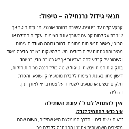
תנאי גידול נרנחילה – טיפול:
קרקע קלה עד בינונית, עשירה בחומר אורגני, מנוקזת היטב אך
שומרת על לחות קבועה לאורך עונת הצימוח. אקלים חם־לח או
טרופי, כאשר תנאי חום מתונים ולחות גבוהה מעודדים צימוח
מהיר והתפתחות עלים גדולים. חשוב להשקות בצורה סדירה מאוד
ולשמור על קרקע לחה בעדינות אך לא רטובה מדי, במיוחד
בתקופות חמות ויבשות. טיפול שוטף כולל הגנה מרוחות חזקות,
דישון מתון בעונת הצימוח לקבלת מופע ירוק ושופע, והסרת
חלקים יבשים או פגועים לשמירה על צמח בריא לאורך זמן.
והדליה
איך להתחיל לגדל / עונת השתילה
איך כדאי להתחיל לגדל:
זרעים / שתילים – הדרך המומלצת היא שתילים, משום שהם
מקצרים משמעותית את זמן ההמתנה לקבלת פרי.