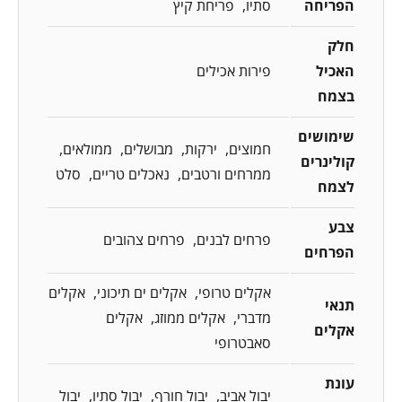
הפריחה
סתיו
פריחת קיץ
חלק
האכיל
פירות אכילים
בצמח
שימושים
חמוצים
ירקות
מבושלים
ממולאים
קולינרים
ממרחים ורטבים
נאכלים טריים
סלט
לצמח
צבע
פרחים לבנים
פרחים צהובים
הפרחים
אקלים טרופי
אקלים ים תיכוני
אקלים
תנאי
מדברי
אקלים ממוזג
אקלים
אקלים
סאבטרופי
עונת
יבול אביב
יבול חורף
יבול סתיו
יבול