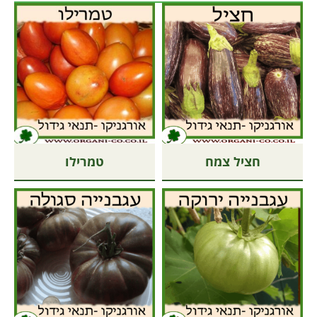
חציל צמח
טמרילו