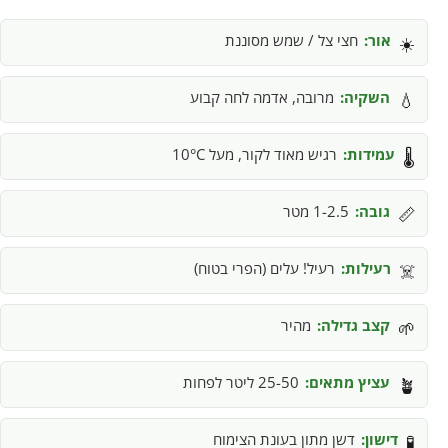
אור:
חצי צל / שמש מסוננת
☀️
השקיה:
מרובה, אדמה לחה קבוע
💧
עמידות:
רגיש מאוד לקור, מעל 10°C
🌡️
גובה:
1-2.5 מטר
📏
רעילות:
רעיל! עלים (הפרי בטוח)
☠️
קצב גדילה:
מהיר
🌱
עציץ מתאים:
25-50 ליטר לפחות
🪴
דישון:
דשן מתון בעונת הצימוח
🧪