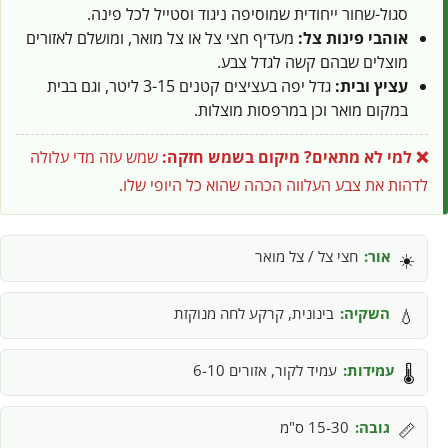
סגול-שחור ייחודית שמוסיפה ניגוד וסטייל לכל פינה.
אוהבי פינות צל:
מעדיף חצי צל או צל מואר, ומושלם לאזורים
מוצלים שבהם קשה לגדל צבע.
עציץ ובית:
גדל יפה בעציצים קטנים 3-15 ליטר, וגם בבית
במקום מואר וכן במרפסות מוצלות.
❌ למי לא מתאים?
מיקום בשמש חזקה:
שמש עזה מדי עלולה
לדהות את צבע העלווה הכהה שהוא כל היופי שלו.
אור:
חצי צל / צל מואר
☀️
השקיה:
בינונית, קרקע לחה מנוקזת
💧
עמידות:
עמיד לקור, אזורים 6-10
🌡️
גובה:
15-30 ס"מ
📏