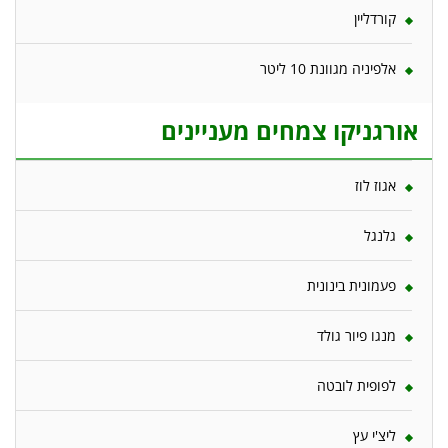
קורדליין
אלפיניה מגוונת 10 ליטר
אורגניקו צמחים מעניינים
אגוז לוז
גלנגל
פעמונית בינונית
מנגו פיור גולד
לפופית לובטה
ליצ'י עץ