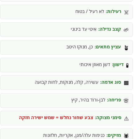
רעילות:
לא רעיל / בטוח
☠️
קצב גדילה:
איטי עד בינוני
🌱
עציץ מתאים:
כן, מנוקז היטב
🪴
דישון:
דשן מאוזן איכותי
🧪
סוג אדמה:
עשירה, קלה, מנוקזת, לחות קבועה
🟫
פריחה:
לבן-ורוד בהיר, קיץ
🌸
סימני מצוקה:
צבע שחור נחלש = שמש ישירה חזקה
⚠️
מזיקים:
כנימות עלה/מגן, אקריות, חלזונות
🕷️