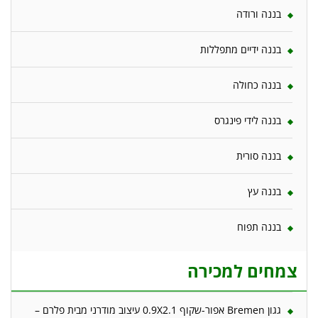
בננה ורודה
בננה ידיים מתפללות
בננה כחולה
בננה לידי פינגרס
בננה סורית
בננה עץ
בננה תפוח
צמחים למכירה
גגון Bremen אפור-שקוף 0.9X2.1 עיצוב מודרני מבית פלרם –