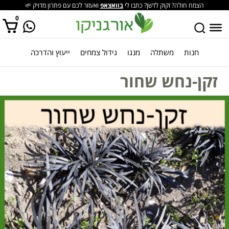
הצמח חולה? זקוק לדשן? כתבו לי
בוואצאפ
ואעזור לכם עם פתרון מדויק 🌱
0
חנות
משתלה
מנגו
גידול צמחים
ייעוץ והדרכה
אין מוצרים בסל הקניות.
זקן-נחש שחור