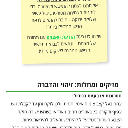
אל תתנו לצמח להתייבש ולהיהרס. כדי
ליהנות מצמיחה מטורפת, יבול עשיר
ועלוקה ירוקה – חובה להתאים לו את
הדשן המדויק ביותר!
שלחו לנו כעת
הודעת וואצאפ
עם תמונה
של הצמח – ונתאים לכם את תכשיר
הדישון המנצח לשיקום מיידי!
מזיקים ומחלות: זיהוי והדברה
חסרונות או בעיות בגידול:
צמח בעל קצב צימוח איטי יחסית, ולכן לוקח זמן עד לקבלת גוש
צפוף ודקורטיבי. באזורים חמים מאוד או בשמש ישירה חזקה
הצבע השחור־סגול עלול להיחלש והעלים להיראות פחות
מרשימים. רגיש לעודפי מים ולקרקע שאינה מנוקזת היטב, דבר