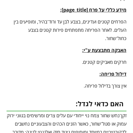
מידע כללי על פרח [
page_title
]:
הפרחים קטנים ועדינים, בצבע לבן עד ורוד־בהיר, ומופיעים בין
העלים. לאחר הפריחה מתפתחים פירות קטנים בצבע
כחול־שחור.
האבקה מתבצעת ע"י:
חרקים מאביקים קטנים.
דילול פריחה:
אין צורך בדילול פריחה.
האם כדאי לגדל:
זקן־נחש שחור צמח נוי ייחודי עם עלים צרים ומרשימים בגווני ירוק
עמוק או סגול־שחור, כאשר הזנים הכהים והצבעוניים נחשבים
לדקורטיביים במיוחד ומוסיפים ניגוד חזק ואלגנטי לגינה; מדובר