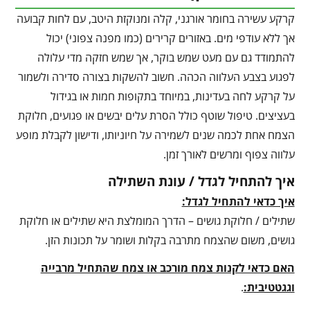
קרקע עשירה בחומר אורגני, קלה ומנוקזת היטב, עם לחות קבועה
אך ללא עודפי מים. באזורים קרירים (כמו מפנה צפוני) יכול
להתמודד גם עם מעט שמש בוקר, אך שמש חזקה מדי עלולה
לפגוע בצבע העלווה הכהה. חשוב להשקות בצורה סדירה ולשמור
על קרקע לחה בעדינות, במיוחד בתקופות חמות או בגידול
בעציצים. טיפול שוטף כולל הסרת עלים יבשים או פגועים, חלוקת
הצמח אחת לכמה שנים לשמירה על חיוניותו, ודישון לקבלת מופע
עלווה צפוף ומרשים לאורך זמן.
איך להתחיל לגדל / עונת השתילה
איך כדאי להתחיל לגדל:
שתילים / חלוקת גושים – הדרך המומלצת היא שתילים או חלוקת
גושים, משום שהצמח מתרבה בקלות ושומר על תכונות הזן.
האם כדאי לקנות צמח מורכב או צמח שהתחיל מרבייה
וגגטטיבית:
.