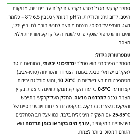
סחלב קרקעי הגדל בטבע בקרקעות קלות עד בינוניות, מנוקזות
היטב, לרוב גירניות ודלות. ה־pH המומלץ נע בין 6.5 ל־8 – כלומר,
מעט חומצי עד בסיסי. הצמח מותאם לתנאי חורף לח וקיץ יבש,
ואינו דורש טיפול שוטף פרט לשמירה על קרקע אוורירית וללא
הצפה.
טמפרטורת גידול:
הסחלב הפרפרני הוא סחלב
ים־תיכוני יבשתי
, המותאם היטב
לאקלים ישראלי טבעי. בעונת הצמיחה והפריחה (סתיו-אביב)
הטמפרטורות האידיאליות הן
10-20°C
, והוא סובל גם ירידות
קצרות עד
0-5°C
כל עוד הקרקע מנוקזת ואינה מוצפת. בקיץ
הצמח נכנס
לתרדמה מלאה
: החלק העל־קרקעי מתייבש
והפקעת נשארת בקרקע. בתקופה זו רצוי חום ויובש יחסיים של
25-35°C
עם השקיה מינימלית בלבד. כמו אצל רוב הסחלבים
היבשתיים המקומיים,
עודף מים בקור או בזמן תרדמה
הוא
הגורם המסוכן ביותר לצמח.