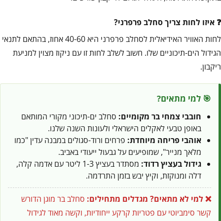
איזו לחות צריך סחלב פרפרני?
לחות האוויר האידיאלית לסחלב פרפרני היא 40-60 אחוז, בהתאם לתנאי
הגידול הים-תיכוניים שלו. חשוב לשלב לחות זו עם ניקוז מצוין למניעת
ריקבון.
🎯 למי מתאים?
חובבי צמחי בר מקומיים:
סחלב ים-תיכוני מקורי המותאם
באופן טבעי לאקלים הישראלי ולעונות השנה שלנו.
אוהבי פריחה מיוחדת:
פרחים ורוד-סגולים במבנה עדין "כמו
מלאך מנייר", שמופיעים על גבעול ייעודי באביב.
גידול בעציץ רדוד:
מסתדר בעציץ 1-3 ליטר עם אדמה קלה,
דלה ומנוקזת, וקיץ יבש בזמן התרדמה.
❌ למי לא מתאים?
מגדלים מתחילים:
סחלב בר מוגן הדורש
קשר סימביוטי עם פטריות קרקע ייחודיות, וקשה מאוד לגידול