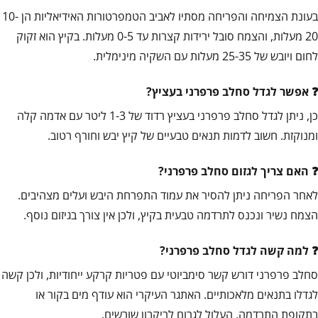
בעונת הצמיחה והפריחה מסתיו לאביב הטמפרטורות האידיאליות הן 10-
20 מעלות, והצמח סובל ירידות קצרות עד 0-5 מעלות. בקיץ הוא זקוק
לחום ויובש של 25-35 מעלות עם השקיה מינימלית.
אפשר לגדל סחלב פרפרני בעציץ?
כן, ניתן לגדל סחלב פרפרני בעציץ רדוד של 1-3 ליטר עם אדמה קלה
ומנוקזת. חשוב לדמות תנאים טבעיים של קיץ יבש וחורף רטוב.
האם צריך לגזום סחלב פרפרני?
לאחר הפריחה ניתן להסיר את עמוד התפרחת היבש ועלים מצהיבים.
הצמח נשיר ונכנס לתרדמה טבעית בקיץ, ולכן אין צורך בגיזום נוסף.
למה קשה לגדל סחלב פרפרני?
סחלב פרפרני דורש קשר סימביוטי עם פטריות קרקע ייחודיות, ולכן קשה
לגדלו בתנאים מלאכותיים. האתגר העיקרי הוא עודף מים בקור או
בתקופת התרדמה, העלול לגרום לריקבון שורשים.