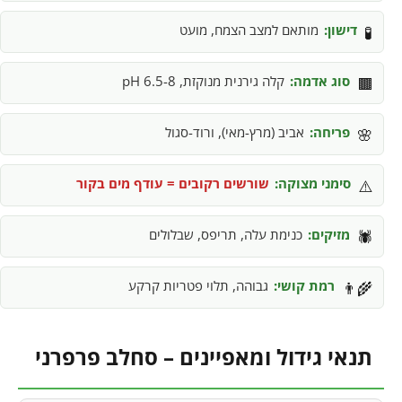
דישון:
מותאם למצב הצמח, מועט
🧪
סוג אדמה:
קלה גירנית מנוקזת, pH 6.5-8
🟫
פריחה:
אביב (מרץ-מאי), ורוד-סגול
🌸
סימני מצוקה:
שורשים רקובים = עודף מים בקור
⚠️
מזיקים:
כנימת עלה, תריפס, שבלולים
🕷️
רמת קושי:
גבוהה, תלוי פטריות קרקע
👨‍🌾
תנאי גידול ומאפיינים – סחלב פרפרני