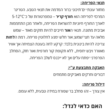
תנאי הפריחה:
מחזור עונתי ים־תיכוני ברור המדמה את תנאי הטבע. הטריגר
המרכזי לפריחה הוא
חורף קריר
– טמפרטורות של כ־5-12°C
לאורך החורף חיוניות להשראת הפריחה, ולאחר מכן התחממות
אביבית מתונה. תנאי ה
אור
חייבים להיות חזקים מאוד – שמש
מלאה עד חצי־שמש; אור חלש ימנע לחלוטין פריחה. רמת ה
לחות
צריכה להיות בינונית בלבד: קרקע לחה בעונת הצמיחה אך אוויר
מאוורר ויבש יחסית,. ללא תקופת קור חורפית ואור חזק, הסחלב
הפרפרני יפתח עלים אך לא ייכנס לשלב הפריחה.
האבקה מתבצעת ע"י:
דבורים וחרקים מאביקים מתמחים
דילול פריחה:
אין צורך – זהו סחלב בר שפורח במידה טבעית, ללא עומס.
האם כדאי לגדל: