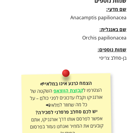
שמות נוספים
שם מדעי:
Anacamptis papilionacea
שם באנגלית:
Orchis papilionacea
שמות נוספים:
בן-סחלב צריפי
הצמח כרגע אינו במלאי🌱
הצטרפו ל
קבוצת הווצאפ
השקטה של
אורגניקו וקבלו עדכונים לפני כולם – על
כל מה שחוזר למלאי📲
יש לכם סחלב פרפרני למכירה?
אפשר לפרסם אותו דרך אורגניקו, אתם
קובעים את המחיר ואנחנו נעזור בפרסום