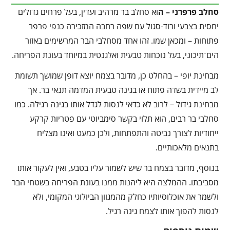
סחלב פרפרני – ה
וא סחלב בר מרהיב ועדין, בעל פרחים גדולים
יחסית בצבעי ורוד-סגול עם שפה רחבה המזכירה כנפי פרפר
פתוחות – ומכאן שמו. זהו אחד מסחלבי הבר המרשימים באזור
הים־תיכוני, בעל נוכחות טבעית ואלגנטית במיוחד בעונת הפריחה.
מבחינת יופי – בהחלט כן, מדובר בצמח יוצא דופן שמושך תשומת
לב מיידית בשדה פתוח או בגינה טבעית המדמה תנאי בר. אך
מבחינת גידול – לרוב לא כדאי לנסות לגדל אותו בגינה רגילה. כמו
סחלבי בר רבים, הוא תלוי בקשר סימביוטי עם פטריות קרקע
ייחודיות לצורך נביטה והתפתחות, ולכן כמעט ואינו מצליח
בתנאים מלאכותיים.
בנוסף, מדובר בצמח בר שיש לשמור עליו בטבע, ואין לעקור אותו
מסביבתו. ההמלצה היא ליהנות ממנו בעונת הפריחה בשטחי הבר
ולשמר את אוכלוסיותיו כחלק מהמגוון הביולוגי המקומי, ולא
לנסות להפוך אותו לצמח גינה רגיל.