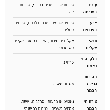
עונת
פריחת אביב
פריחת חורף
פריחת
הפריחה
קיץ
צבע
פרחים אדומים
פרחים לבנים
פרחים
הפרחים
סגולים
תנאי
אקלים ים תיכוני
אקלים ממוזג
אקלים
אקלים
סאבטרופי
חלקי הנוי
פרחי נוי
בצמח
מהירות
גדילת
צמיחה איטית
הצמח
צורת חיי
גאופיט או פקעות
סחלבים
עשב
הצמח
צמחים נשירים
צמחים רב שנתי