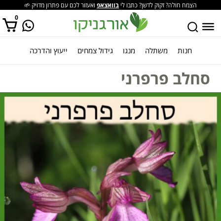
הצמח חולה? זקוק לדשן? כתבו לי
בוואצאפ
ואעזור לכם עם פתרון מדויק 🌱
0
חנות
משתלה
מנגו
גידול צמחים
ייעוץ והדרכה
אין מוצרים בסל הקניות.
סחלב פרפרני