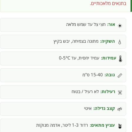
בתנאים מלאכותיים.
אור:
חצי צל עד שמש מלאה
☀️
השקיה:
מתונה בצמיחה, יבש בקיץ
💧
עמידות:
עמיד יחסית, עד 0-5°C
🌡️
גובה:
15-40 ס"מ
📏
רעילות:
לא רעיל / בטוח
☠️
קצב גדילה:
איטי
🌱
עציץ מתאים:
רדוד 1-3 ליטר, אדמה מנוקזת
🪴