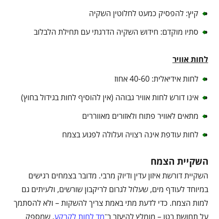
קיץ: להפסיק כמעט לחלוטין השקיה
סתיו מוקדם: חידוש השקיה הדרגתי עם תחילת הלבלוב
לחות אוויר
לחות אידיאלית: 40-60 אחוז
אינו דורש לחות אוויר גבוהה (אין להוסיף לחות בגידול בחוץ)
מתאים לאוויר פתוח ולאזורים מאווררים
לחות עודפת אינה רצויה ועלולה לפגוע בצמח
השקיית הצמח
השקיית דורשת איזון עדין ודיוק מרבי. מדובר בצמחים רגישים
במיוחד לעודף מים, שעלול לגרום לריקבון שורשים, ולעיתים גם
למות הצמח. כדי לדעת מתי באמת צריך להשקות – ולא להסתמך
על תחושת בטן – מומלץ להיעזר ב־
מד לחות לקרקע
, שמספק