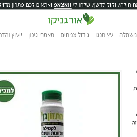
 חולה? זקוק לדשן? שלחו לי
וואצאפ
ואתאים לכם פתרון מדויק
משתלה
עץ מנגו
גידול צמחים
מאמרי גינון
ייעוץ והד
,
זה