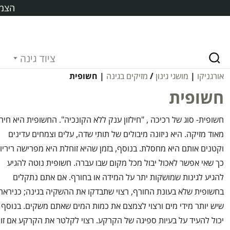
הצמח
ציוד גינה
אורגניקו
|
מושגי גינון
/
מזיקים בגינה
| חשופית
חשופית
חשופית- סוג של רכיכה , "חילזון ענק ללא הקונכיה". החשופית היא חיה
מאוד מזיקה. היא ניזונה מיבולים של תותי שדה, עלים וצמחים עדינים
וקטנים אותם היא מחסלת. בנוסף, בזמן שהיא זוחלת היא מפרישה ריריות
כך שאי אפשר לאכול יבול מכל מקום שבו עברה. חשופית נוטה להגיע
להגיע לגינות שמושקות יתר על המידה או בחורף. אם אתם נתקלים
בחשופית שלא בעונת החורף, רצוי שתבדקו את ההשקיה בגינה; כניראה
שיש יותר מידי מים ורצוי לצמצם את כמות המים שאתם משקים. בנוסף 
יכול להעיד על בעיות ספיגה של הקרקע. רצוי לקלטר את הקרקע אם זו