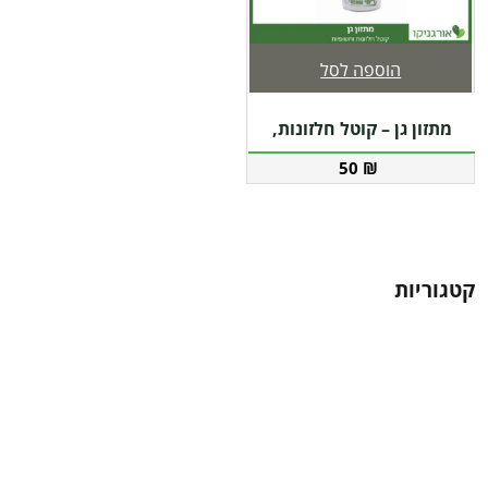
הוספה לסל
מתזון גן – קוטל חלזונות,
50
₪
חשופיות
קטגוריות