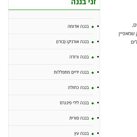
זני בננה
ם,
בננה אדומה
 שמאפיין
בננה אורניקו (בורו)
ים
בננה ורודה
בננה ידיים מתפללות
בננה כחולה
בננה לידי פינגרס
בננה סורית
בננה עץ