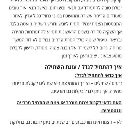
יכולת טובה להתמודד עם תנאי יובש וחום. כאשר תנאי אור טובים
מעודדים פריחה עשירה וממושכת בגווני כחול־סגול עדין. לאחר
התבססות הצמח עמיד יחסית ליובש ודורש השקיה מועטה בלבד,
אך השקיה סדירה בשנים הראשונות תסייע להתפתחות מהירה
ובריאה. טיפול שוטף כולל הסרת פרחים נבולים לעידוד המשך
פריחה, גיזום קל לשמירה על מבנה צפוף ומסודר, ודישון לקבלת
מופע צבעוני, יציב ורענן לאורך זמן.
איך להתחיל לגדל / עונת השתילה
איך כדאי להתחיל לגדל:
זרעים / שתילים – הדרך המומלצת היא שתילים לקבלת פריחה
מהירה, אך ניתן לגדל בקלות גם מזרעים.
האם כדאי לקנות צמח מורכב או צמח שהתחיל מרבייה
וגגטטיבית:
.
לא – הצמח אינו מורכב. זנים רב־שנתיים ניתן לרבות גם בחלוקת