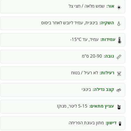
אור:
שמש מלאה / חצי צל
☀️
השקיה:
בינונית, עמיד ליובש לאחר ביסוס
💧
עמידות:
עמיד, עד 15°C-
🌡️
גובה:
20-90 ס"מ
📏
רעילות:
לא רעיל / בטוח
☠️
קצב גדילה:
בינוני
🌱
עציץ מתאים:
5-15 ליטר, מנוקז
🪴
דישון:
מתון בעונת הפריחה
🧪