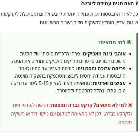
האם תגית עמידה ליובש?
כן, לאחר התבססות תגית עמידה יחסית ליובש ולחום ומסתגלת לקרקעות
שונות. עדיין מומלץ להשקות סדיר בשנים הראשונות.
🎯 למי מתאים?
אוהבי גינת מאביקים:
פרחי ה"כרית סיכות" של התגית
מושכים דבורים, פרפרים וחרקים מאביקים ומחיים את הגינה.
פריחה ארוכה וחסכונית:
פורחת מאביב עד סתיו ולאחר
התבססות עמידה יחסית ליובש ומסתפקת בהשקיה מועטה.
עציצים ואדניות:
מתאימה מאוד לעציץ 5-15 ליטר עם ניקוז
טוב, פתרון נהדר למרפסת ולגזוזטרה.
❌ למי לא מתאים?
קרקע כבדה ומוצפת:
רגישה לעודפי מים
ולקרקע כבדה, ולכן לא מתאימה למקום עם ניקוז ירוד או השקיה
מוגזמת.