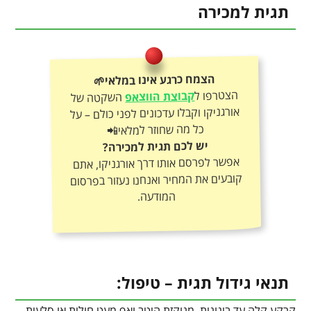
תגית למכירה
הצמח כרגע אינו במלאי🌱
הצטרפו ל
קבוצת הווצאפ
השקטה של
אורגניקו וקבלו עדכונים לפני כולם – על
כל מה שחוזר למלאי📲
יש לכם תגית למכירה?
אפשר לפרסם אותו דרך אורגניקו, אתם
קובעים את המחיר ואנחנו נעזור בפרסום
המודעה.
תנאי גידול תגית – טיפול:
קרקע קלה עד בינונית, מנוקזת היטב ואף מעט חולית או סלעית,