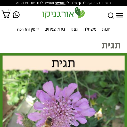
הצמח חולה? זקוק לדשן? שלחו לי
וואצאפ
ואתאים לכם פתרון מדויק 🌱
0
חנות
משתלה
מנגו
גידול צמחים
ייעוץ והדרכה
אין מוצרים בסל הקניות.
תגית