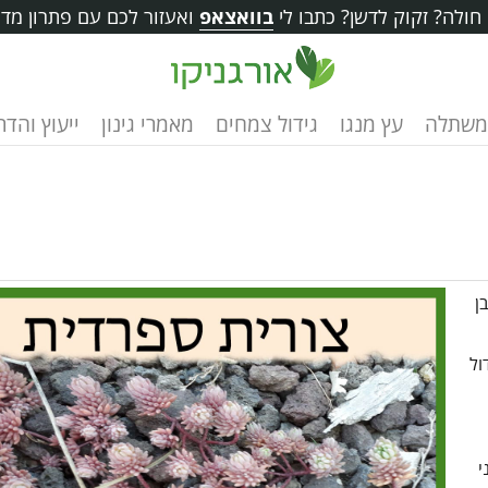
ולה? זקוק לדשן? כתבו לי
בוואצאפ
ואעזור לכם עם פתרון מדו
משתלה
עץ מנגו
גידול צמחים
מאמרי גינון
ייעוץ והד
ן
ול
י