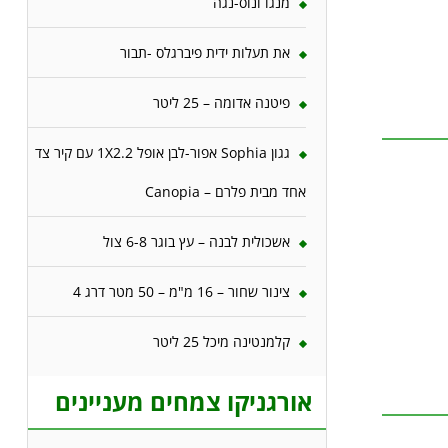
מנגו ונוס-נגה
את תעלות ידית פיברגלס -תבור
פיטנה אדומה – 25 ליטר
גגון Sophia אפור-לבן אופל 1X2.2 עם קיר צד
אחד מבית פלרם – Canopia
אשכולית לבנה – עץ בוגר 6-8 צול
צינור שחור – 16 מ"מ – 50 מטר דרג 4
קלמנטינה מיכל 25 ליטר
אורגניקו צמחים מעניינים