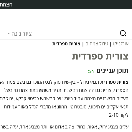
הצמח ח
ציוד גינה
אורגניקו
|
גידול צמחים
| צורית ספרדית
צורית ספרדית
תוכן עניינים
הצג
צורית ספרדית
תנאי גידול – בין-שיח סוקולנט המוכר גם בשם צמח האב
הספרדי, צורית גבוהה צמח רב שנתי תדיר משמש בתור צמח נוי בשל
העלים הבשרניים הצמח עמיד ביובש ויכול לשמש ככיסוי קרקע, יכול לגד
תנאי אקלים ים תיכוני, סובטרופי, ממוזג או מדברי הגדל באזור עמידות
לקור 2-10
עלים בצבע ירוק, אפור, כחול, צהוב אדום או יותר מצבע אחד, עלה בשרנ