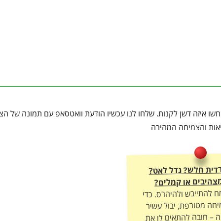
ו איזה דשן לקנות. שלחו לנו עכשיו הודעת וואטסאפ עם תמונה של הצמ
ריאות והצמיחה המהירה
רדית חלש? גדל לאט?
צהיבים או קמלים?
ח להתייבש ולהיהרס. כדי
חה מטורפת, יבול עשיר
ה – חובה להתאים לו את