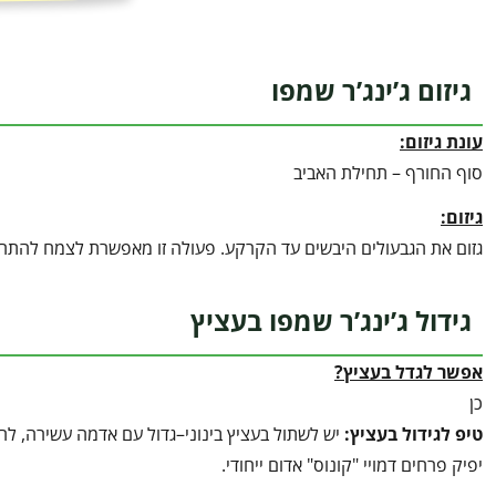
גיזום ג’ינג’ר שמפו
עונת גיזום:
סוף החורף – תחילת האביב
גיזום:
גזום את הגבעולים היבשים עד הקרקע. פעולה זו מאפשרת לצמח להתח
גידול ג’ינג’ר שמפו בעציץ
אפשר לגדל בעציץ?
כן
טיפ לגידול בעציץ
:
יש לשתול בעציץ בינוני–גדול עם אדמה עשירה, לח
יפיק פרחים דמויי "קונוס" אדום ייחודי.