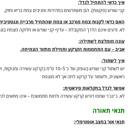
איך כדאי להתחיל לגדל:
קני שורש (פקעות). הם משתרשים במהירות ומניבים צמח בריא וחזק.
האם כדאי לקנות צמח מורכב או צמח שהתחיל מרבייה וגגטטיבית
לא. זרעים אינם הדרך המקובלת – עדיף קני שורש או חלוקה מצמח בוגר 
עונה מומלצת לשתילה:
אביב – עם התחממות הקרקע ותחילת מחזור הצמיחה
.
איך לשתול:
.
יש לשתול קני שורש בעומק של כ־5–10 ס"
ראשונית, ולשמור על קרקע לחה אך לא מוצפת
אפשר לגדל בחקלאות פיראטית:
לא. ג'ינג'ר שמפו דורש קרקע עשירה ולחות מתמשכת – אינו מתאים לגי
תנאי תאורה
תנאי אור במצב אופטימלי: