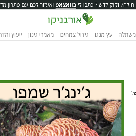
ולה? זקוק לדשן? כתבו לי
בוואצאפ
ואעזור לכם עם פתרון מדו
משתלה
עץ מנגו
גידול צמחים
מאמרי גינון
ייעוץ והד
של