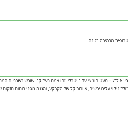
טרופית מרהיבה בגינה.
קרקע לחה, עשירה בחומר אורגני, רכה ומנוקזת היטב. ה־pH הרצוי נע בין 6 ל־7 – מעט חומצי עד נייטרלי. זהו צמח בעל קני שורש בש
ל ניקוי עלים יבשים, אוורור קל של הקרקע, והגנה מפני רוחות חזקות ש