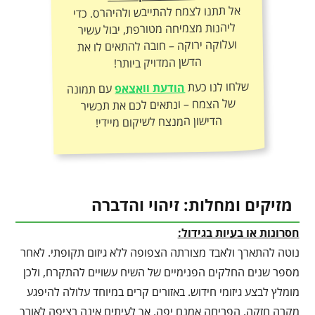
אל תתנו לצמח להתייבש ולהיהרס. כדי
ליהנות מצמיחה מטורפת, יבול עשיר
ועלוקה ירוקה – חובה להתאים לו את
הדשן המדויק ביותר!
שלחו לנו כעת
הודעת וואצאפ
עם תמונה
של הצמח – ונתאים לכם את תכשיר
הדישון המנצח לשיקום מיידי!
מזיקים ומחלות: זיהוי והדברה
חסרונות או בעיות בגידול:
נוטה להתארך ולאבד מצורתה הצפופה ללא גיזום תקופתי. לאחר
מספר שנים החלקים הפנימיים של השיח עשויים להתקרח, ולכן
מומלץ לבצע גיזומי חידוש. באזורים קרים במיוחד עלולה להיפגע
מקרה חזקה. הפריחה אמנם יפה, אך לעיתים אינה רציפה לאורך