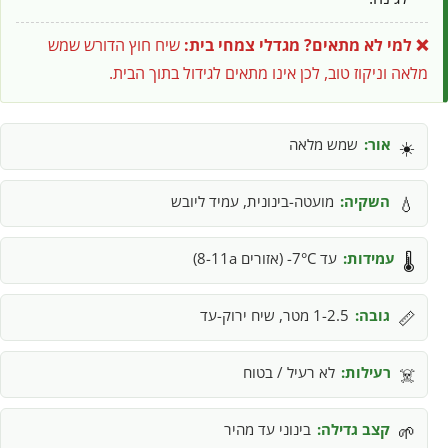
❌ למי לא מתאים?
מגדלי צמחי בית:
שיח חוץ הדורש שמש
מלאה וניקוז טוב, לכן אינו מתאים לגידול בתוך הבית.
אור:
שמש מלאה
☀️
השקיה:
מועטה-בינונית, עמיד ליובש
💧
עמידות:
עד 7°C- (אזורים 8-11a)
🌡️
גובה:
1-2.5 מטר, שיח ירוק-עד
📏
רעילות:
לא רעיל / בטוח
☠️
קצב גדילה:
בינוני עד מהיר
🌱