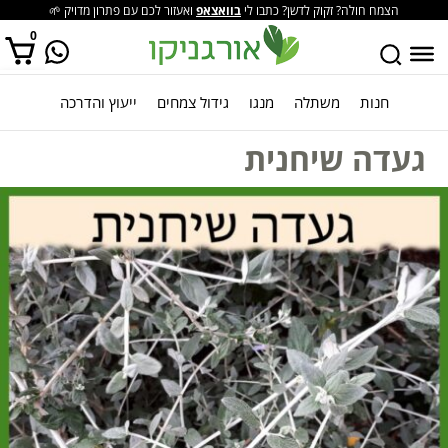
הצמח חולה? זקוק לדשן? כתבו לי
בוואצאפ
ואעזור לכם עם פתרון מדויק 🌱
0
חנות
משתלה
מנגו
גידול צמחים
ייעוץ והדרכה
אין מוצרים בסל הקניות.
געדה שיחנית