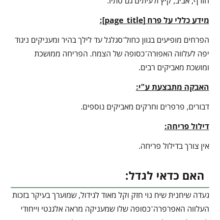
חורף, אביב, קיץ ולעיתים גם סתיו.
מידע כללי על פרח [
page_title
]:
הפרחים מופיעים בגוון כחול־סגלגל עד לילך בהיר ומעניקים ניגוד
יפה לעלווה האפורה־כסופה של הצמח. הפריחה ממושכת
ומושכת מאביקים רבים.
האבקה מתבצעת ע"י:
דבורים, פרפרים וחרקים מאביקים נוספים.
דילול פריחה:
אין צורך בדילול פריחה.
האם כדאי לגדל:
געדה שיחנית שיח נוי חזק וקל מאוד לגידול, שמוערך בעיקר בזכות
העלווה האפרפרה־כסופה שלו שמעניקה מראה אלגנטי וייחודי