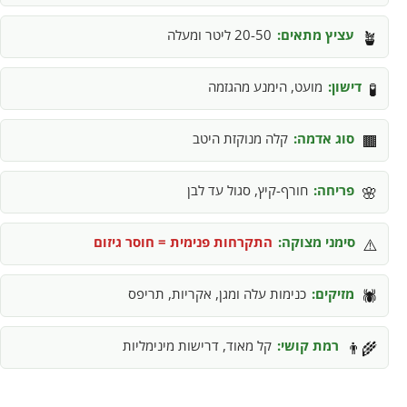
עציץ מתאים:
20-50 ליטר ומעלה
🪴
דישון:
מועט, הימנע מהגזמה
🧪
סוג אדמה:
קלה מנוקזת היטב
🟫
פריחה:
חורף-קיץ, סגול עד לבן
🌸
סימני מצוקה:
התקרחות פנימית = חוסר גיזום
⚠️
מזיקים:
כנימות עלה ומגן, אקריות, תריפס
🕷️
רמת קושי:
קל מאוד, דרישות מינימליות
👨‍🌾