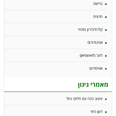
כרישה
חרצית
קלרודנדרון מזהיר
אכינודורוס
לווג' (לאושטיאן)
אפימדיום
מאמרי גינון
עיצוב גינה עם חלוקי נחל
דשן כימי