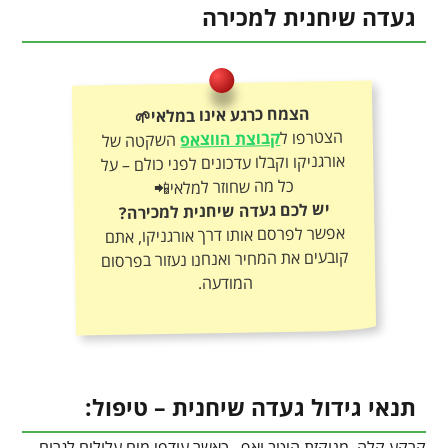
געדה שיחנית למכירה
הצמח כרגע אינו במלאי🌱
הצטרפו ל
קבוצת הווצאפ
השקטה של
אורגניקו וקבלו עדכונים לפני כולם – על
כל מה שחוזר למלאי📲
יש לכם געדה שיחנית למכירה?
אפשר לפרסם אותו דרך אורגניקו, אתם
קובעים את המחיר ואנחנו נעזור בפרסום
המודעה.
תנאי גידול געדה שיחנית – טיפול:
קרקע קלה, מנוקזת היטב ואף , כאשר עודפי מים עלולים לגרום