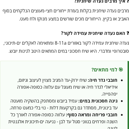
איך מרבים געדה שיחנית?
מרבים געדה שיחנית בקלות בעזרת ייחורים חצי-מעוצים הנלקחים בסוף
האביב או בקיץ. הייחורים מכים שורשים במצע מנוקז ולח מעט.
האם געדה שיחנית עמידה לקור?
געדה שיחנית עמידה לקור באזורים 8-11a ומתאימה לאקלים ים-תיכוני,
סובטרופי ומדברי. היא שיח חסכוני במים המתאים היטב לגינות יובש.
🎯 למי מתאים?
חובבי גדר חיה:
שיח ירוק-עד המגיב מצוין לעיצוב וגיזום,
אידיאלי לגדר חיה או שיח מעוגל עם עלווה כסופה-אפורה
יפהפייה.
גינה חסכונית במים:
עמיד ביובש ומסתפק בהשקיה מועטה
עד בינונית, מסתדר גם בקרקעות דלות - נוי בלי כמעט טרחה.
חובבי פריחה ומראה כסוף:
עלווה כסופה-אפורה לאורך כל
השנה ופרחים בגווני סגול עד לבן - נגיעה ים-תיכונית אלגנטית
לגינה.