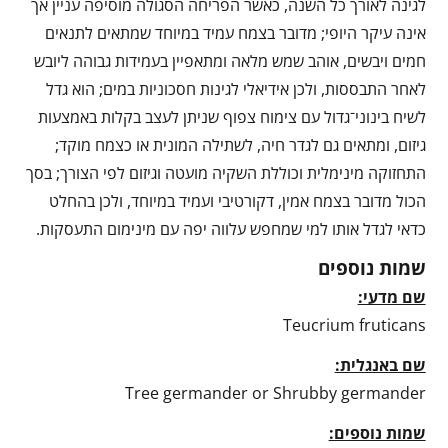
לגינה לאורך כל השנה, כאשר הפריחה הסגולה מוסיפה עניין אך
אינה עיקר היופי; מדובר בצמח עמיד במיוחד שמתאים לתנאים
חמים ויבשים, אוהב שמש מלאה ומתאפיין בעמידות גבוהה ליובש
לאחר התבססות, ולכן אידיאלי לגינות חסכוניות במים; הוא גדל
לשיח בינוני־גדול עם צימוח צפוף שניתן לעצב בקלות באמצעות
גיזום, ומתאים גם לגדר חיה, לשתילה המונית או כצמח מוקד;
התחזוקה מינימלית וכוללת השקיה מועטה וגיזום לפי הצורך; בסך
הכול מדובר בצמח אמין, דקורטיבי ועמיד במיוחד, ולכן בהחלט
כדאי לגדל אותו למי שמחפש עלווה יפה עם מינימום התעסקות.
שמות נוספים
שם מדעי:
Teucrium fruticans
שם באנגלית:
Tree germander or Shrubby germander
שמות נוספים: