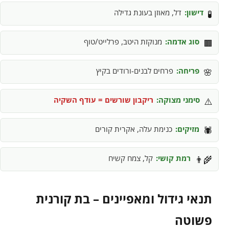
דישון:
דל, מאוזן בעונת גדילה
🧪
סוג אדמה:
מנוקזת היטב, פרלייט/טוף
🟫
פריחה:
פרחים לבנים-ורודים בקיץ
🌸
סימני מצוקה:
ריקבון שורשים = עודף השקיה
⚠️
מזיקים:
כנימת עלה, אקרית קורים
🕷️
רמת קושי:
קל, צמח קשיח
👨‍🌾
תנאי גידול ומאפיינים – בת קורנית
פשוטה