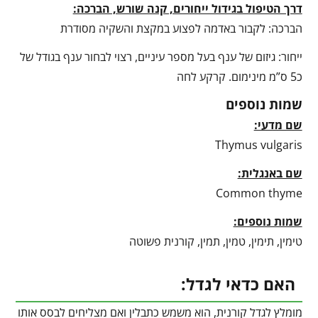
דרך הטיפול בגידול ייחורים, קנה שורש, הברכה:
הברכה: לקבור באדמה לפצוע במקצת והשקיה מסודרת
ייחור: גיזום של ענף בעל מספר עיניים, רצוי לבחור ענף בגודל של
כ5 ס”מ מינימום. קרקע לחה
שמות נוספים
שם מדעי:
Thymus vulgaris
שם באנגלית:
Common thyme
שמות נוספים:
טימין, תימין, טמין, תמין, קורנית פשוטה
האם כדאי לגדל:
מומלץ לגדל קורנית, הוא משמש כתבלין ואם מצליחים לבסס אותו