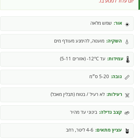
יום עלול לפגוע בו.
אור:
שמש מלאה
☀️
השקיה:
מועטה, להימנע מעודף מים
💧
עמידות:
עד 12°C- (אזורים 5-11)
🌡️
גובה:
5-20 ס״מ
📏
רעילות:
לא רעיל / בטוח (תבלין מאכל)
☠️
קצב גדילה:
בינוני עד מהיר
🌱
עציץ מתאים:
4-6 ליטר, רחב
🪴