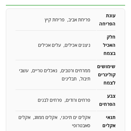
עונת
פריחת אביב
פריחת קיץ
הפריחה
חלק
האכיל
ניצנים אכילים
עלים אכילים
בצמח
שימושים
ממרחים ורטבים
נאכלים טריים
עשבי
קולינרים
תיבול
תבלינים
לצמח
צבע
פרחים ורודים
פרחים לבנים
הפרחים
תנאי
אקלים ים תיכוני
אקלים ממוזג
אקלים
אקלים
סאבטרופי