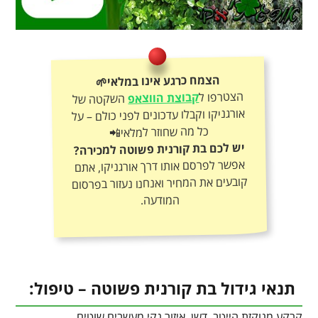
הצמח כרגע אינו במלאי🌱
הצטרפו ל
קבוצת הווצאפ
השקטה של
אורגניקו וקבלו עדכונים לפני כולם – על
כל מה שחוזר למלאי📲
יש לכם בת קורנית פשוטה למכירה?
אפשר לפרסם אותו דרך אורגניקו, אתם
קובעים את המחיר ואנחנו נעזור בפרסום
המודעה.
תנאי גידול בת קורנית פשוטה – טיפול:
קרקע מנוקזת הייטב, דשן, איזור נקי מעשבים שוטים