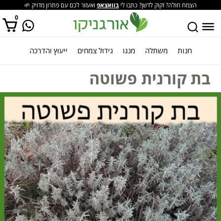
הצמח חולה? זקוק לדשן? כתבו לי
בוואצאפ
ואעזור לכם עם פתרון מדויק 🌱
0
חנות
משתלה
מנגו
גידול צמחים
ייעוץ והדרכה
אין מוצרים בסל הקניות.
בת קורנית פשוטה