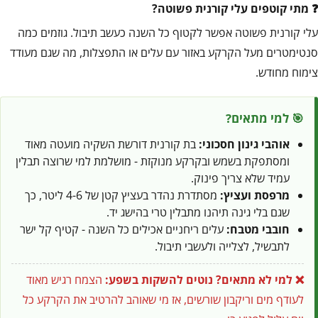
מתי קוטפים עלי קורנית פשוטה?
עלי קורנית פשוטה אפשר לקטוף כל השנה כעשב תיבול. גוזמים כמה
סנטימטרים מעל הקרקע באזור עם עלים או התפצלות, מה שגם מעודד
צימוח מחודש.
🎯 למי מתאים?
אוהבי גינון חסכוני:
בת קורנית דורשת השקיה מועטה מאוד
ומסתפקת בשמש ובקרקע מנוקזת - מושלמת למי שרוצה תבלין
עמיד שלא צריך פינוק.
מרפסת ועציץ:
מסתדרת נהדר בעציץ קטן של 4-6 ליטר, כך
שגם בלי גינה תיהנו מתבלין טרי בהישג יד.
חובבי מטבח:
עלים ריחניים אכילים כל השנה - קטיף קל ישר
לתבשיל, לצלייה ולעשבי תיבול.
❌ למי לא מתאים?
נוטים להשקות בשפע:
הצמח רגיש מאוד
לעודף מים וריקבון שורשים, אז מי שאוהב להרטיב את הקרקע כל