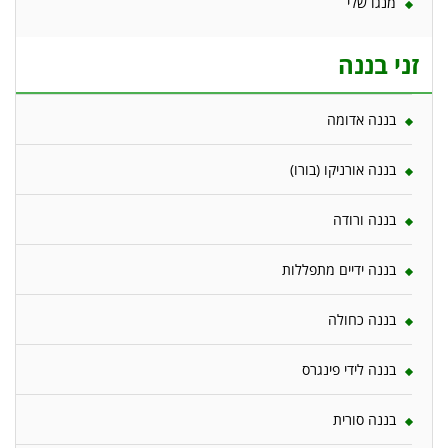
מנגו שלי
זני בננה
בננה אדומה
בננה אורניקו (בורו)
בננה ורודה
בננה ידיים מתפללות
בננה כחולה
בננה לידי פינגרס
בננה סורית