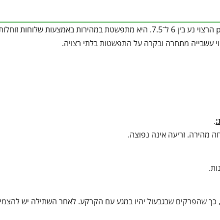
גדלה במגוון קרקעות -קלה, בינונית או סלעית -כל עוד הן מנוקזות. ה־pH הרצוי נע בין 6 ל־7.5. היא מתפשטת במהירות באמצעות של
קוי עשבייה מתחרה ובקרה על התפשטות בלתי רצויה.
:
.
חה מהירה. זריעה אינה נפוצה.
ות.
 30–40 ס"מ זה מזה, בעומק רדוד, כך שהפרקים שבגבעול יהיו במגע עם הקרקע. לאחר השתילה יש להצ