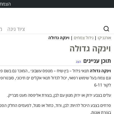
הצמח ח
ציוד גינה
מ
אורגניקו
|
גידול צמחים
| וינקה גדולה
וינקה גדולה
תוכן עניינים
הצג
וינקה גדולה
תנאי גידול – בין-שיח – מטפס עשבוני , המוכר גם בשם פר
וגם צמח בעל שימוש רפואי, יכול לגדול תנאי אקלים ים תיכוני, סובטרופ
לקור 6-11
עלים בצבע ירוק או ירוק מגוון עם לבן, בצורת אליפסה מעט מבריק.
פרחים בצבע היכול להיות: לבן, ורוד, כחול או סגול, לפעמים החלק הפנ
בצורת אונות.