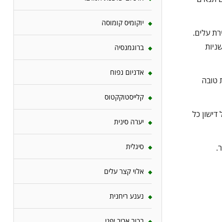
יוקומיס קומוסה
רת עלים.
ניות
ברוגמנסיה
אדניום נפוח
 טובה
קלייסטוקקטוס
דישון כל
יערה סינית
סיגלית
.
אלוי קצר עלים
נענע ריחנית
בכור אביב יפני