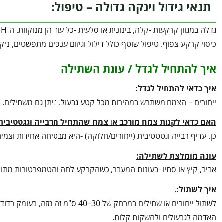
תנאי גידול וינקה גדולה – טיפול:
כיסוי קרקע צפוף. טיפול שוטף כולל דילול וגיזום ענפים מתפשטים, ני
איך להתחיל לגדל / עונת השתילה
איך כדאי להתחיל לגדל:
ייחורים – הצמח משתרש במהירות מכל קטע גבעול. ניתן גם משתילים.
האם כדאי לקנות צמח מורכב או צמח שהתחיל מרבייה וגגטטיבית
כן. עדיף רבייה וגטטטיבית (ייחורים/חלוקה) -היא מבטיחה אחידות וצמי
עונה מומלצת לשתילה:
אביב, קיץ או סתיו -בעונות המעבר, כשהקרקע לחה והטמפרטורות מתונ
איך לשתול:
.
לשתול ייחורים או שתילים במרחק של
האדמה לגבעולים ולהשקות קלות.