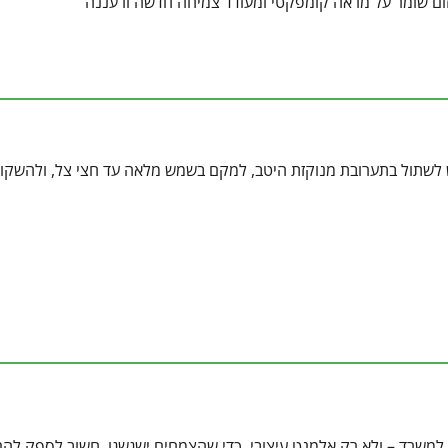
זום שומר על מראה קומפקטי ומעודד צמיחה חדשה ורעננה
 לשתול בתערובת מנוקזת היטב, למקם בשמש מלאה עד חצי צל, ולהשקות
או למשרד – ולא רק אלמנט עיצובי. כדי שהצמחים ישגשגו, חשוב לספק לה