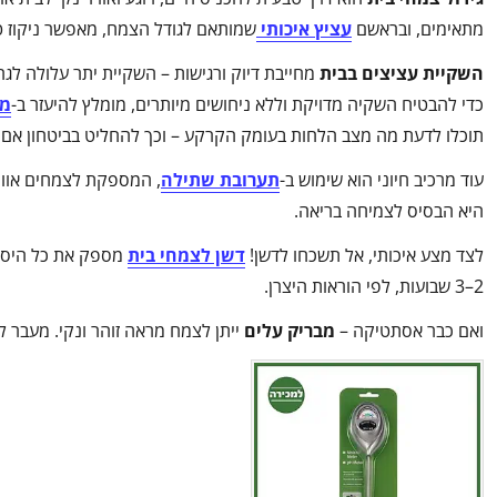
מתאימים, ובראשם
עציץ איכותי
שמותאם לגודל הצמח, מאפשר ניקוז ט
השקיית עציצים בבית
מחייבת דיוק ורגישות – השקיית יתר עלולה לגר
כדי להבטיח השקיה מדויקת וללא ניחושים מיותרים, מומלץ להיעזר ב-
מד
תוכלו לדעת מה מצב הלחות בעומק הקרקע – וכך להחליט בביטחון אם ה
עוד מרכיב חיוני הוא שימוש ב-
תערובת שתילה
, המספקת לצמחים אוורו
היא הבסיס לצמיחה בריאה.
לצד מצע איכותי, אל תשכחו לדשן!
דשן לצמחי בית
מספק את כל היסוד
2–3 שבועות, לפי הוראות היצרן.
ואם כבר אסתטיקה –
מבריק עלים
ייתן לצמח מראה זוהר ונקי. מעבר ל