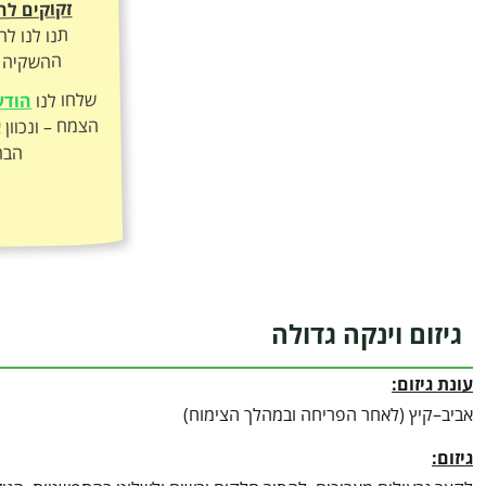
זקוקים לה
תנו לנו ל
ההשקיה ה
שלחו לנו
הודע
הבר
גיזום וינקה גדולה
עונת גיזום:
אביב–קיץ (לאחר הפריחה ובמהלך הצימוח)
גיזום: