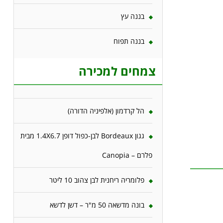
בננה עץ
בננה תפוח
צמחים למכירה
הל קרדמון (אלפיניה הדורה)
גגון Bordeaux לבן-כפול דופן 1.4X6.7 מבית
פלרם – Canopia
פלומריה ריחנית לבן צהוב 10 ליטר
בונה מדשאה 50 מ"ר – דשן לדשא