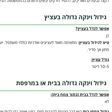
לקצר גבעולים מאריכים, להסיר חלקים יבשים ולשלוט בהתפשטות. הגי
גידול וינקה גדולה בעציץ
אפשר לגדל בעציץ?
כן
טיפ לגידול בעציץ
:
מתאימה מאוד לעציצים ואדניות כתלוי משתפל. יש
מתון אך סדיר.
גודל עציץ:
5–10 ליטר
גידול וינקה גדולה בבית או במרפסת
אפשר לגדל בבית (בתור צמח בית):
לא
גידול צמחי בית
הוא דרך טבעית להכניס חיים, רוגע ואוויר נקי לבית 