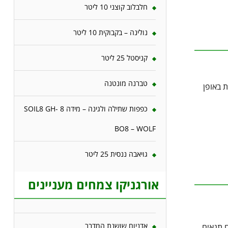
חלבלוב קוצני 10 ליטר
נולינה – בקבוקית 10 ליטר
קניסטל 25 ליטר
טברנה מונטנה
 באופן
כפפות שתילה ולגינה – מידה 8 SOIL8 GH-
BO8 – WOLF
גויאבה ננסית 25 ליטר
אורגניקו צמחים מעניינים
אדניום שושנת המדבר
ם תנאים