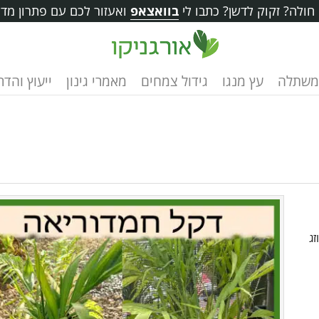
ולה? זקוק לדשן? כתבו לי
בוואצאפ
ואעזור לכם עם פתרון מדו
משתלה
עץ מנגו
גידול צמחים
מאמרי גינון
ייעוץ והד
זג