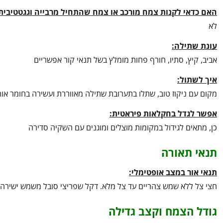
האם כדאי לקנות צמח מורכב או צמח שהתחיל מרבייה וגגטטיבית
לא
עונת שתילה:
אביב, קיץ, סתיו, חורף פחות מומלץ בשל תנאי קור אפשריים
איך לשתול:
מקום עם ניקוז טוב, שתלו בתערובת שתילה מאווררת ועשירה בחומר אור
אפשר לגדל בחקלאות פיראטית:
כן, מתאים לגידול במקומות מוצלים ומוגנים עם השקיה סדירה
תנאי תאורה
תנאי אור במצב אופטימלי:
חצי צל ללא שמש צהריים עד צל מלא. דקל שפריצי סובל משמש ישירה, 
גודל הצמח וקצב גדילה