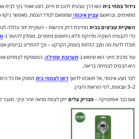
גידול צמחי בית
הוא דרך טבעית להכניס חיים, רוגע ואוויר נקי לבית 
מתאימים, ובראשם
עציץ איכותי
שמותאם לגודל הצמח, מאפשר ניקוז ט
השקיית עציצים בבית
מחייבת דיוק ורגישות – השקיית יתר עלולה לגר
כדי להבטיח השקיה מדויקת וללא ניחושים מיותרים, מומלץ להיעזר ב-
מד
תוכלו לדעת מה מצב הלחות בעומק הקרקע – וכך להחליט בביטחון אם ה
עוד מרכיב חיוני הוא שימוש ב-
תערובת שתילה
, המספקת לצמחים אוורו
היא הבסיס לצמיחה בריאה.
לצד מצע איכותי, אל תשכחו לדשן!
דשן לצמחי בית
מספק את כל היסוד
2–3 שבועות, לפי הוראות היצרן.
ואם כבר אסתטיקה –
מבריק עלים
ייתן לצמח מראה זוהר ונקי. מעבר ל