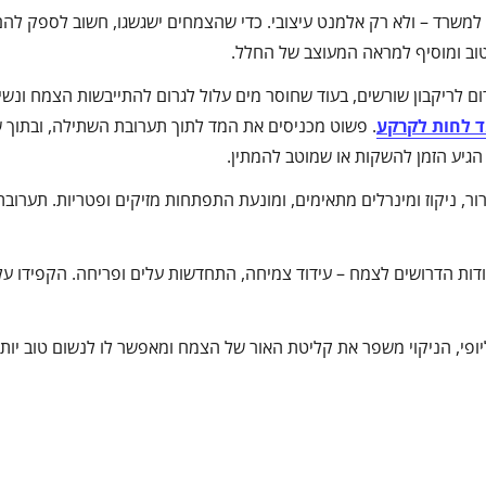
או למשרד – ולא רק אלמנט עיצובי. כדי שהצמחים ישגשגו, חשוב לספק לה
וב ומוסיף למראה המעוצב של החלל.
ום לריקבון שורשים, בעוד שחוסר מים עלול לגרום להתייבשות הצמח ונשי
 לחות לקרקע
. פשוט מכניסים את המד לתוך תערובת השתילה, ובתוך ש
גיע הזמן להשקות או שמוטב להמתין.
ר, ניקוז ומינרלים מתאימים, ומונעת התפתחות מזיקים ופטריות. תערובת
ות הדרושים לצמח – עידוד צמיחה, התחדשות עלים ופריחה. הקפידו על 
יופי, הניקוי משפר את קליטת האור של הצמח ומאפשר לו לנשום טוב יותר