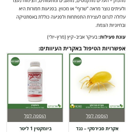
מהנזק – העלים מתקמטים, מתעבים ומתעוותים, הצימוח נעצר
ולעיתים נוצר מראה "שרוף" או מכווץ. בפגיעות חמורות היא
עלולה לגרום לעצירת התפתחות ולפגיעה כוללת באסתטיקה
ובחיוניות הצמח.
עונת פעילות:
בעיקר אביב–קיץ (מרץ–יולי)
אפשרויות הטיפול באקרית העיוותים:
הוספה לסל
הוספה לסל
אקרית סבירסקי – נגד
ביומקטין 1 ליטר