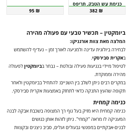
כנימת עש הטבק, תריפס
95
₪
382
₪
ביומקטין – תכשיר טבעי עם פעולה מהירה
המלצה מאת צוות אורגניקו:
לבחירה ביולוגית עדינה ולמניעה לאורך זמן – נעדיף להשתמש
ב
אקרית סבירסקי
.
לטיפול מיידי בנגיעות פעילה ובולטת – נבחר ב
ביומקטין
לפעולה
מהירה וממוקדת.
במקרים רבים ניתן לשלב בין השניים: להתחיל בביומקטין ולאחר
תקופה שהעץ התנקה כדאי לתחזק באמצעות אקרית סבירסקי.
כנימה קמחית
כנימה קמחית היא מזיק בעל גוף רך המצופה בשכבת אבקה לבנה
המעניקה לו מראה "קמחי". ניתן לזהות אותן כגושים
לבנים-אבקתיים במפגשי גבעולים ועלים, סביב ניצנים ובקצוות