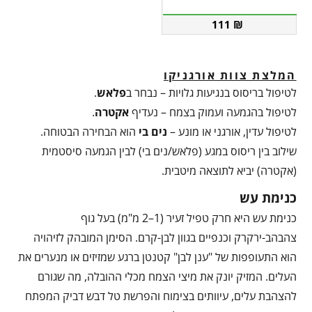
111
₪
המלצת צוות אורגניקו
לטיפול בריסוס בנגיעות גלויות – נבחר ב
פלאש
.
לטיפול בהגמעה ועמוק בצמח – נעדיף
אקטרה
.
לטיפול עדין, אורגני או מונע –
נים בי
הוא הבחירה הבטוחה.
שילוב בין ריסוס במגע (פלאש/נים בי) לבין הגמעה סיסטמית
(אקטרה) יביא לתוצאה מיטבית.
כנימת עש
כנימת עש היא חרק טפיל זעיר (1–2 מ"מ) בעל גוף
צהבהב-ירקרק וכנפיים בגוון לבן-קרם. הסימן המובהק לזיהויה
הוא התעופפות של "ענן לבן" קטנטן ברגע שמזיזים או מנערים את
העלים. המזיק יונק את מיצי הצמח מכלי ההובלה, מה שגורם
להצהבת עלים, עיוותים בצימוח והפרשת טל דבש דביק המפתח