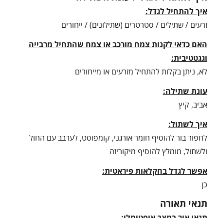
איך להתחיל לגדל:
זרעים / שתילים / סטרטרים (שתילונים) / ייחורים
האם כדאי לקנות צמח מורכב או צמח שהתחיל מרבייה
וגגטטיבית:
לא, ניתן בקלות להתחיל מזרעים או מייחורים
עונת שתילה:
אביב, קיץ
איך לשתול:
לחפור בור להוסיף חומר אורגני, קומפוסט, לערבב עם החול
ולשתול, מומלץ להוסיף מיקוריזה
אפשר לגדל בחקלאות פיראטית:
כן
תנאי תאורה
תנאי אור במצב אופטימלי: