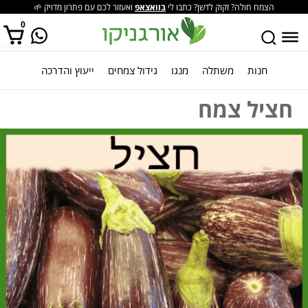
הצמח חולה? זקוק לדשן? כתבו לי
בוואצאפ
ואעזור לכם עם פתרון מדויק 🌱
0
חנות
משתלה
מנגו
גידול צמחים
ייעוץ והדרכה
אין מוצרים בסל הקניות.
חציל צמח