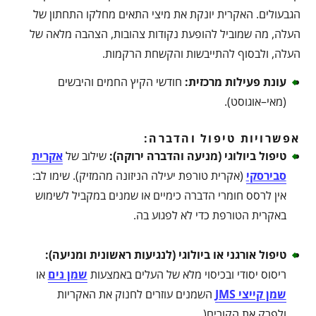
הגבעולים. האקרית יונקת את מיצי התאים מחלקו התחתון של
העלה, מה שמוביל להופעת נקודות צהובות, הצהבה מלאה של
העלה, ולבסוף להתייבשות והקשחת הרקמות.
עונת פעילות מרכזית
:
חודשי הקיץ החמים והיבשים
(מאי–אוגוסט).
אפשרויות טיפול והדברה:
טיפול ביולוגי (מניעה והדברה ירוקה)
:
שילוב של
אקרית
סבירסקי
(אקרית טורפת יעילה הניזונה מהמזיק). שימו לב:
אין לרסס חומרי הדברה כימיים או שמנים במקביל לשימוש
באקרית הטורפת כדי לא לפגוע בה.
טיפול אורגני או ביולוגי (לנגיעות ראשונית ומניעה)
:
ריסוס יסודי ובכיסוי מלא של העלים באמצעות
שמן נים
או
שמן קייצי JMS
השמנים עוזרים לחנוק את האקריות
ולפרק את הקורים(