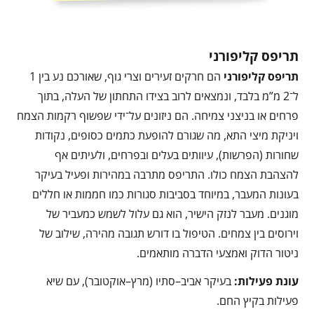
תריפס קליפורני
תריפס קליפורני
הם חרקים זעירים וצרי גוף, שאורכם נע בין 1
ל־2 מ”מ בלבד, ונמצאים לרוב בצידו התחתון של העלה, בתוך
פרחים או בניצני צמיחה. הם ניזונים על־ידי שפשוף רקמות הצמח
ויניקת מיצי התא, מה שגורם להופעת כתמים כסופים, נקודות
שחורות (הפרשות), עיוותים בעלים ובפרחים, ולעיתים אף
להצהבת הצמח כולו. התריפס מתרבה במהירות ופעיל בעיקר
בעונות המעבר, במיוחד בסביבות סגורות כמו חממות או חללים
מוגנים. מעבר לנזק הישיר, הוא גם עלול לשמש כמעביר של
וירוסים בין צמחים. הטיפול בו דורש תגובה מהירה, שילוב של
ניטור הדוק ואמצעי הדברה מותאמים.
עונת פעילות
:
בעיקר אביב–סתיו (מרץ–אוקטובר), עם שיא
פעילות בקיץ החם.