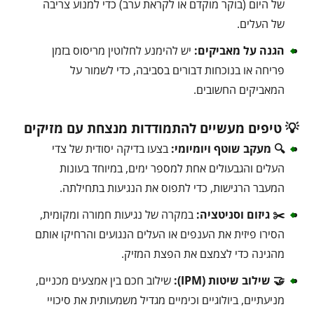
של היום (בוקר מוקדם או לקראת ערב) כדי למנוע צריבה
של העלים.
הגנה על מאביקים:
יש להימנע לחלוטין מריסוס בזמן
פריחה או בנוכחות דבורים בסביבה, כדי לשמור על
המאביקים החשובים.
💡 טיפים מעשיים להתמודדות מנצחת עם מזיקים
🔍 מעקב שוטף ויומיומי:
בצעו בדיקה יסודית של צדי
העלים והגבעולים אחת למספר ימים, במיוחד בעונות
המעבר הרגישות, כדי לתפוס את הנגיעות בתחילתה.
✂️ גיזום וסניטציה:
במקרה של נגיעות חמורה ומקומית,
הסירו פיזית את הענפים או העלים הנגועים והרחיקו אותם
מהגינה כדי לצמצם את הפצת המזיק.
🤝 שילוב שיטות (IPM):
שילוב חכם בין אמצעים מכניים,
מניעתיים, ביולוגיים וכימיים מגדיל משמעותית את סיכויי