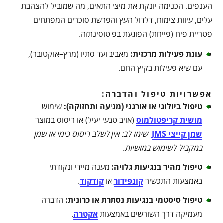
הענפים. הכנימה יונקת את מיצי התאים, מה שמוביל להצהבת
עלים, עיוות צימוח, דלדול העץ והפרשת סוכרים המפתחים
פטריית פיח (פייחת) הפוגעת בפוטוסינתזה.
עונת פעילות מרכזית
:
מאביב ועד סתיו (מרץ–אוקטובר),
עם שיא פעילות בקיץ החם.
אפשרויות טיפול והדברה:
טיפול ביולוגי או אורגני (מניעה ותחזוקה)
:
שימוש
מושית קריפטולמוס
(אויב טבעי יעיל) או ריסוס במוצר
שמן קייצי JMS
שימו לב: אין לשלב ריסוס כימי או שמן
במקביל לשימוש במושיות
.
טיפול מהיר בנגיעות גלויה
:
מענה מיידי ונקודתי
באמצעות התכשיר
קונפידור
או
קודקוד
.
טיפול סיסטמי בנגיעות נסתרת או כרונית
:
הדברה
מעמיקה דרך השורשים באמצעות
אקטרה
.