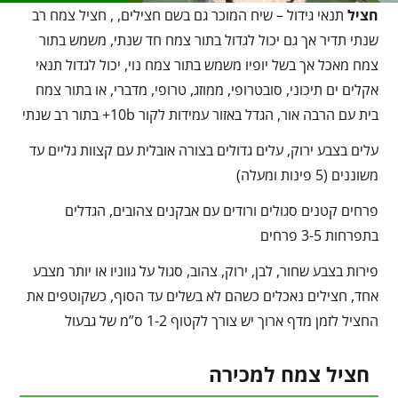
חציל
תנאי גידול – שיח המוכר גם בשם חצילים, , חציל צמח רב
שנתי תדיר אך גם יכול לגדול בתור צמח חד שנתי, משמש בתור
צמח מאכל אך בשל יופיו משמש בתור צמח נוי, יכול לגדול תנאי
אקלים ים תיכוני, סובטרופי, ממוזג, טרופי, מדברי, או בתור צמח
בית עם הרבה אור, הגדל באזור עמידות לקור 10b+ בתור רב שנתי
עלים בצבע ירוק, עלים גדולים בצורה אובלית עם קצוות גליים עד
משוננים (5 פינות ומעלה)
פרחים קטנים סגולים ורודים עם אבקנים צהובים, הגדלים
בתפרחות 3-5 פרחים
פירות בצבע שחור, לבן, ירוק, צהוב, סגול על גווניו או יותר מצבע
אחד, חצילים נאכלים כשהם לא בשלים עד הסוף, כשקוטפים את
החציל לזמן מדף ארוך יש צורך לקטוף 1-2 ס”מ של גבעול
חציל צמח למכירה