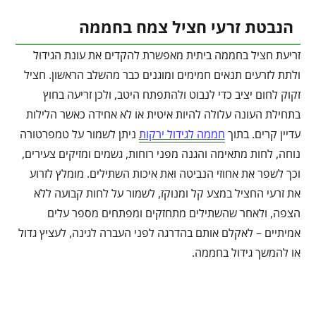
הנבטת זרעי חציל צמח בחממה
זריעת חציל בחממה ביתית מאפשרת להקדים את עונת הגידול
ולתת לזרעים תנאים חמימים ומוגנים כבר מהשלב הראשון. חציל
זקוק לחום יציב כדי לנבוט ולהתפתח היטב, ולכן זריעה בחוץ
בתחילת העונה עלולה להיות איטית או לא אחידה כאשר הלילות
עדיין קרים. בתוך
חממה לגידול ירקות
ניתן לשמור על טמפרטורה
נוחה, לחות מתאימה והגנה מפני רוחות, גשמים ומזיקים צעירים,
וכך לשפר את אחוזי הנביטה ואת איכות השתילים. מומלץ לזרוע
את זרעי החציל במצע קל ומנוקז, לשמור על לחות קבועה ללא
הצפה, ולאחר שהשתילים מתחזקים ומפתחים מספר עלים
אמיתיים – לאקלם אותם בהדרגה לפני העברה לגינה, לעציץ גדול
או להמשך גידול בחממה.