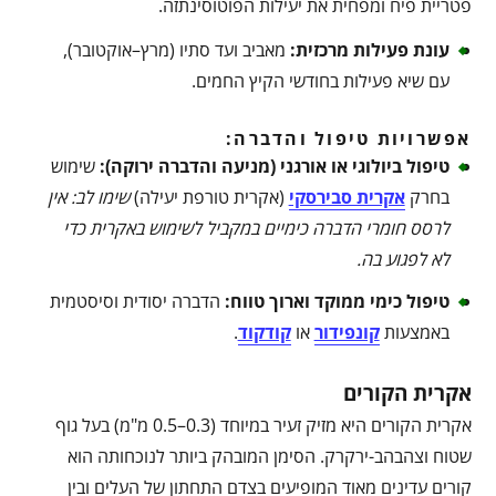
פטריית פיח ומפחית את יעילות הפוטוסינתזה.
עונת פעילות מרכזית
:
מאביב ועד סתיו (מרץ–אוקטובר),
עם שיא פעילות בחודשי הקיץ החמים.
אפשרויות טיפול והדברה:
טיפול ביולוגי או אורגני (מניעה והדברה ירוקה)
:
שימוש
בחרק
אקרית סבירסקי
(אקרית טורפת יעילה)
שימו לב: אין
לרסס חומרי הדברה כימיים במקביל לשימוש באקרית כדי
לא לפגוע בה
.
טיפול כימי ממוקד וארוך טווח
:
הדברה יסודית וסיסטמית
באמצעות
קונפידור
או
קודקוד
.
אקרית הקורים
אקרית הקורים היא מזיק זעיר במיוחד (0.3–0.5 מ"מ) בעל גוף
שטוח וצהבהב-ירקרק. הסימן המובהק ביותר לנוכחותה הוא
קורים עדינים מאוד המופיעים בצדם התחתון של העלים ובין