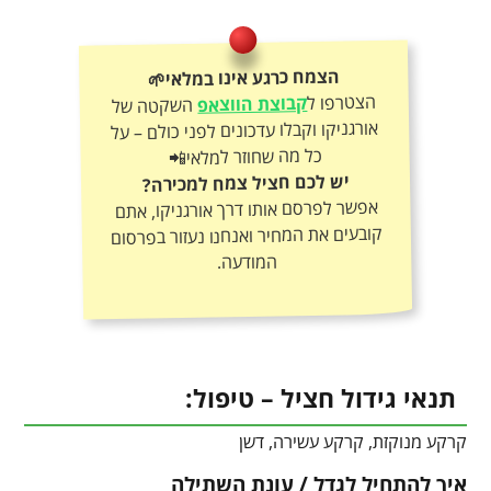
הצמח כרגע אינו במלאי🌱
הצטרפו ל
קבוצת הווצאפ
השקטה של
אורגניקו וקבלו עדכונים לפני כולם – על
כל מה שחוזר למלאי📲
יש לכם חציל צמח למכירה?
אפשר לפרסם אותו דרך אורגניקו, אתם
קובעים את המחיר ואנחנו נעזור בפרסום
המודעה.
תנאי גידול חציל – טיפול:
קרקע מנוקזת, קרקע עשירה, דשן
איך להתחיל לגדל / עונת השתילה