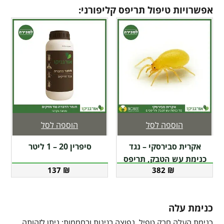
אפשרויות טיפול תריפס קליפורני:
הוספה לסל
הוספה לסל
אקרית סבירסקי – נגד
סיפרין 20 – 1 ליטר
כנימת עש הטבק, תריפס
137
₪
382
₪
כנימת עלה
כנימת העלה חרק טפיל, נפוצה בגינות ובחממות; ניתן לזהותה