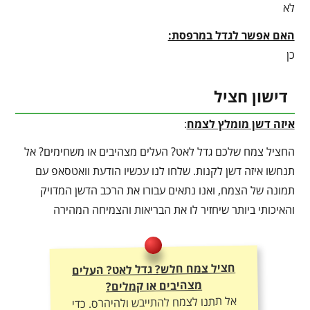
לא
האם אפשר לגדל במרפסת:
כן
דישון חציל
איזה דשן מומלץ לצמח
:
החציל צמח שלכם גדל לאט? העלים מצהיבים או משחימים? אל
תנחשו איזה דשן לקנות. שלחו לנו עכשיו הודעת וואטסאפ עם
תמונה של הצמח, ואנו נתאים עבורו את הרכב הדשן המדויק
והאיכותי ביותר שיחזיר לו את הבריאות והצמיחה המהירה
חציל צמח חלש? גדל לאט? העלים
מצהיבים או קמלים?
אל תתנו לצמח להתייבש ולהיהרס. כדי
ליהנות מצמיחה מטורפת, יבול עשיר
ועלוקה ירוקה – חובה להתאים לו את