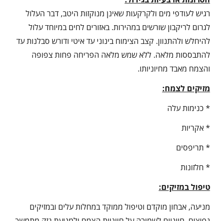
רגיש לעודפי מים ולקרקעות שאינן מנוקזות היטב, דבר העלול
לגרום לריקבון שורשים במהירות. באזורים לחים במיוחד עלול
להיחלש ולהתנוון. קצב הצימוח בינוני עד איטי ודורש סבלנות עד
להתבססות מלאה. ללא שמש מלאה הפריחה פחות צפופה
והצמח מאבד מחיוניותו.
מזיקים לצמח:
* כנימות עלה
* אקריות
* תריפסים
* חלזונות
טיפול במזיקים:
מניעה, אבחון מוקדם וטיפול ממוקד במחלות עלים ובמזיקים
נפוצים, חיוניים לשמירה על חיוניות הצמח ולמניעת נזק מתמשך