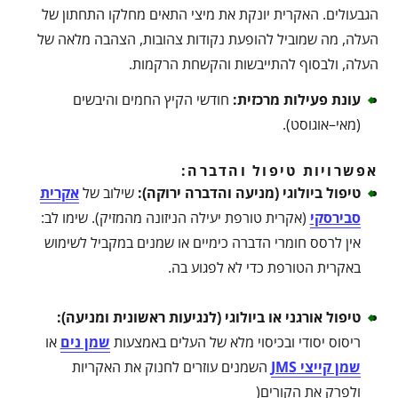
הגבעולים. האקרית יונקת את מיצי התאים מחלקו התחתון של
העלה, מה שמוביל להופעת נקודות צהובות, הצהבה מלאה של
העלה, ולבסוף להתייבשות והקשחת הרקמות.
עונת פעילות מרכזית
:
חודשי הקיץ החמים והיבשים
(מאי–אוגוסט).
אפשרויות טיפול והדברה:
טיפול ביולוגי (מניעה והדברה ירוקה)
:
שילוב של
אקרית
סבירסקי
(אקרית טורפת יעילה הניזונה מהמזיק). שימו לב:
אין לרסס חומרי הדברה כימיים או שמנים במקביל לשימוש
באקרית הטורפת כדי לא לפגוע בה.
טיפול אורגני או ביולוגי (לנגיעות ראשונית ומניעה)
:
ריסוס יסודי ובכיסוי מלא של העלים באמצעות
שמן נים
או
שמן קייצי JMS
השמנים עוזרים לחנוק את האקריות
ולפרק את הקורים(