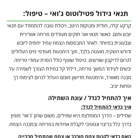
תנאי גידול פטילוטוס ג’ואי – טיפול:
קרקע קלה, חולית ומנוקזת היטב, ויכולת טובה להתמודד עם תנאי
יובש וחום. כאשר תנאי אור חזקים מעודדים פריחה אוורירית
וצבעונית במיוחד. לאחר התבססות הצמח עמיד יחסית ליובש
ודורש השקיה מועטה בלבד, תוך הימנעות מעודפי מים העלולים
לגרום לריקבון שורשים. טיפול שוטף כולל הסרת עמודי פריחה
יבשים לעידוד המשך פריחה, דילול קל במידת הצורך לשמירה על
מבנה מאוורר, והימנעות מדישון מוגזם העלול לגרום לצימוח רך
ופחות יציב.
איך להתחיל לגדל / עונת השתילה
איך כדאי להתחיל לגדל:
שתילים – הדרך המומלצת היא שתילים, משום שהזן 'ג'ואי' מופץ
בדרך כלל בריבוי וגטטיבי לקבלת אחידות בפריחה ובמבנה הצמח.
האם כדאי לקנות צמח מורכב או צמח שהתחיל מרבייה