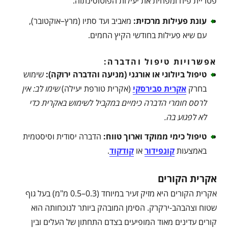
פטריית פיח ומפחית את יעילות הפוטוסינתזה.
עונת פעילות מרכזית
:
מאביב ועד סתיו (מרץ–אוקטובר),
עם שיא פעילות בחודשי הקיץ החמים.
אפשרויות טיפול והדברה:
טיפול ביולוגי או אורגני (מניעה והדברה ירוקה)
:
שימוש
בחרק
אקרית סבירסקי
(אקרית טורפת יעילה)
שימו לב: אין
לרסס חומרי הדברה כימיים במקביל לשימוש באקרית כדי
לא לפגוע בה
.
טיפול כימי ממוקד וארוך טווח
:
הדברה יסודית וסיסטמית
באמצעות
קונפידור
או
קודקוד
.
אקרית הקורים
אקרית הקורים היא מזיק זעיר במיוחד (0.3–0.5 מ"מ) בעל גוף
שטוח וצהבהב-ירקרק. הסימן המובהק ביותר לנוכחותה הוא
קורים עדינים מאוד המופיעים בצדם התחתון של העלים ובין