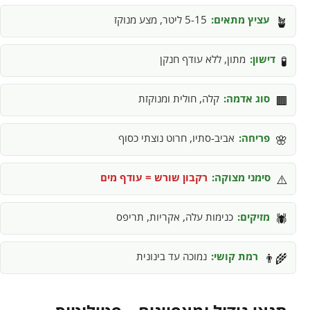
עציץ מתאים:
5-15 ליטר, מצע מנוקז
🪴
דישון:
מתון, ללא עודף חנקן
🧪
סוג אדמה:
קלה, חולית ומנוקזת
🟫
פריחה:
אביב-סתיו, חרוט נוצתי כסוף
🌸
סימני מצוקה:
רקבון שורש = עודף מים
⚠️
מזיקים:
כנימות עלה, אקריות, תריפס
🕷️
רמת קושי:
נמוכה עד בינונית
👨‍🌾