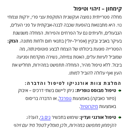
קימחון – זיהוי וטיפול
מחלה פטרייתית נפוצה ועקשנית התוקפת עצי פרי, ירקות וצמחי
נוי. היא מתבטאת בהופעת שכבה לבנה-אבקתית על פני העלים,
הגבעולים, ולעיתים גם על הפרחים והפירות. המחלה משגשגת
בעיקר באביב ובקיץ (אפריל–יולי) בתנאי חום ולחות מתונה.
הנזק
:
הפטרייה פוגעת ביכולתו של הצמח לבצע פוטוסינתזה, מה
שמוביל לעיוות עלים, האטת צמיחה, נשירה מוקדמת ופגיעה
ביבול. ללא טיפול מהיר, המחלה תתפשט במהירות, תחליש את
העץ ואף עלולה להוביל למותו.
המלצת צוות אורגניקו לטיפול והדברה:
טיפול מבוסס גופרית
:
ניתן ליישם בשתי דרכים – איבוק
(פיזור כאבקה) באמצעות
גופרכל
, או הדברה בריסוס
באמצעות
מיקרוטיול
.
טיפול אורגני ועדין
:
שימוש בתכשיר
נים בי
,
הערה:
הקימחון מתפשט במהירות, ולכן מומלץ לטפל מיד עם זיהוי