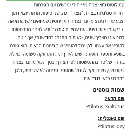
פטילוטוס ג’ואי צמח נוי ייחודי ומרשים עם תפרחות
ורודות־סגלגלות בצורת “נוצה” רכה, שמוסיפות מראה יוצא דופן
וצבע עדין לגינה; מדובר בצמח חזק יחסית שמתאים לשמש מלאה
וקרקע מנוקזת היטב, עם עמידות טובה ליובש לאחר התבססות;
לרוב אינו מאריך שנים, ולעיתים מתנהג כחד־שנתי, אך נוטה
להזריע את עצמו ולכן יכול להופיע שוב בעונות הבאות; הוא פורח
בשפע ומספק מופע מרשים לאורך זמן; התחזוקה פשוטה וכוללת
בעיקר שליטה בהתפשטות לפי הצורך; בסך הכול מדובר בצמח
דקורטיבי, מיוחד וקל לגידול שמספק פריחה לא שגרתית, ולכן
בהחלט כדאי לגדל אותו.
שמות נוספים
שם מדעי:
Ptilotus exaltatus
שם באנגלית:
Ptilotus joey