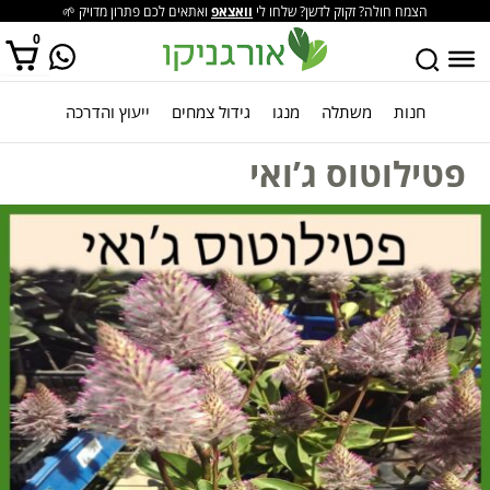
הצמח חולה? זקוק לדשן? שלחו לי
וואצאפ
ואתאים לכם פתרון מדויק 🌱
0
חנות
משתלה
מנגו
גידול צמחים
ייעוץ והדרכה
אין מוצרים בסל הקניות.
פטילוטוס ג’ואי