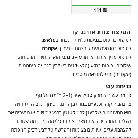
111
₪
המלצת צוות אורגניקו
לטיפול בריסוס בנגיעות גלויות – נבחר ב
פלאש
.
לטיפול בהגמעה ועמוק בצמח – נעדיף
אקטרה
.
לטיפול עדין, אורגני או מונע –
נים בי
הוא הבחירה הבטוחה.
שילוב בין ריסוס במגע (פלאש/נים בי) לבין הגמעה סיסטמית
(אקטרה) יביא לתוצאה מיטבית.
כנימת עש
כנימת עש היא חרק טפיל זעיר (1–2 מ"מ) בעל גוף
צהבהב-ירקרק וכנפיים בגוון לבן-קרם. הסימן המובהק לזיהויה
הוא התעופפות של "ענן לבן" קטנטן ברגע שמזיזים או מנערים את
העלים. המזיק יונק את מיצי הצמח מכלי ההובלה, מה שגורם
להצהבת עלים, עיוותים בצימוח והפרשת טל דבש דביק המפתח