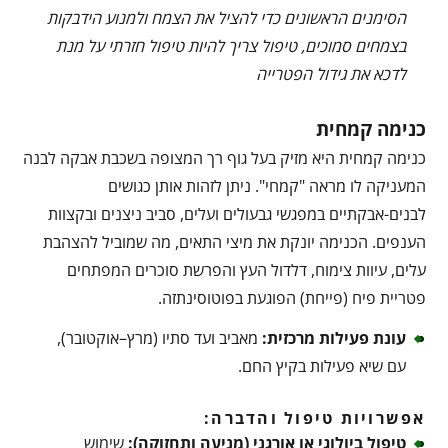
הסימנים הראשונים כדי להציל את הצמח ולמנוע הידבקות
בצמחים סמוכים, טיפול צריך להיות טיפול חזרתי על מנת
לדכא את גידול הפטרייה
כנימה קמחית
כנימה קמחית היא מזיק בעל גוף רך המצופה בשכבת אבקה לבנה
המעניקה לו מראה "קמחי". ניתן לזהות אותן כגושים
לבנים-אבקתיים במפגשי גבעולים ועלים, סביב ניצנים ובקצוות
הענפים. הכנימה יונקת את מיצי התאים, מה שמוביל להצהבת
עלים, עיוות צימוח, דלדול העץ והפרשת סוכרים המפתחים
פטריית פיח (פייחת) הפוגעת בפוטוסינתזה.
עונת פעילות מרכזית
:
מאביב ועד סתיו (מרץ–אוקטובר),
עם שיא פעילות בקיץ החם.
אפשרויות טיפול והדברה:
טיפול ביולוגי או אורגני (מניעה ותחזוקה)
:
שימוש