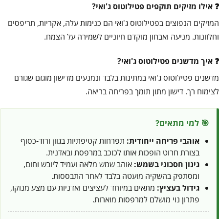
אילו מזיקים תוקפים פטילוטוס ג'ואי?
המזיקים הנפוצים בפטילוטוס ג'ואי הם כנימות עלה, אקריות, תריפסים
וחלזונות. מניעה ואבחון מוקדם חיוניים לשמירה על הצמח.
איך מדשנים פטילוטוס ג'ואי?
מדשנים פטילוטוס ג'ואי במתינות בלבד ונמנעים מדישון מוגזם שגורם
לצימוח רך. דישון מתון תומך בפריחה בריאה.
🎯 למי מתאים?
אוהבי פריחה ייחודית:
תפרחות קטיפתיות בגוון ורוד-כסוף
בצורת חרוט הופכות אותו לכוכב במרפסת ובאדנית.
גינון חסכוני בשמש:
אוהב שמש מלאה ועמיד ליובש וחום,
ומסתפק בהשקיה מועטה בלבד לאחר התבססות.
גידול בעציץ:
מתאים במיוחד לעציצים ואדניות עם מצע מנוקז,
פתרון נוי מושלם למרפסות מוארות.