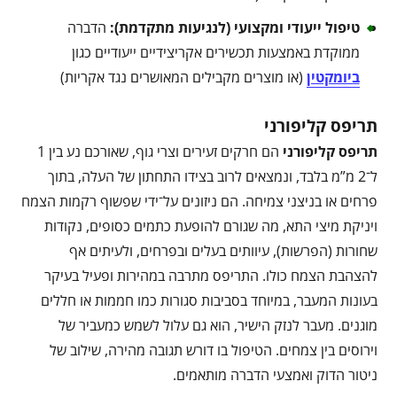
טיפול ייעודי ומקצועי (לנגיעות מתקדמת)
:
הדברה
ממוקדת באמצעות תכשירים אקריצידיים ייעודיים כגון
ביומקטין
(או מוצרים מקבילים המאושרים נגד אקריות)
תריפס קליפורני
תריפס קליפורני
הם חרקים זעירים וצרי גוף, שאורכם נע בין 1
ל־2 מ”מ בלבד, ונמצאים לרוב בצידו התחתון של העלה, בתוך
פרחים או בניצני צמיחה. הם ניזונים על־ידי שפשוף רקמות הצמח
ויניקת מיצי התא, מה שגורם להופעת כתמים כסופים, נקודות
שחורות (הפרשות), עיוותים בעלים ובפרחים, ולעיתים אף
להצהבת הצמח כולו. התריפס מתרבה במהירות ופעיל בעיקר
בעונות המעבר, במיוחד בסביבות סגורות כמו חממות או חללים
מוגנים. מעבר לנזק הישיר, הוא גם עלול לשמש כמעביר של
וירוסים בין צמחים. הטיפול בו דורש תגובה מהירה, שילוב של
ניטור הדוק ואמצעי הדברה מותאמים.