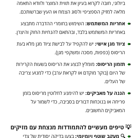
ביולוגי, חובה לקרוא בעיון את תווית המוצר ולוודא התאמה
מלאה למזיק הספציפי ולסוג הצמח או העץ שברשותכם.
אחריות המשתמש:
השימוש בחומרי ההדברה מתבצע
באחריות המשתמש בלבד, ובהתאם להנחיות החוק והיצרן.
ציוד מגן אישי:
יש להקפיד על לבישת ציוד מגן מלא בעת
הריסוס (כפפות, מסכה ומשקפי מגן).
תזמון הריסוס:
מומלץ לבצע את הריסוס בשעות הקרירות
של היום (בוקר מוקדם או לקראת ערב) כדי למנוע צריבה
של העלים.
הגנה על מאביקים:
יש להימנע לחלוטין מריסוס בזמן
פריחה או בנוכחות דבורים בסביבה, כדי לשמור על
המאביקים החשובים.
💡 טיפים מעשיים להתמודדות מנצחת עם מזיקים
🔍 מעקב שוטף ויומיומי:
בצעו בדיקה יסודית של צדי