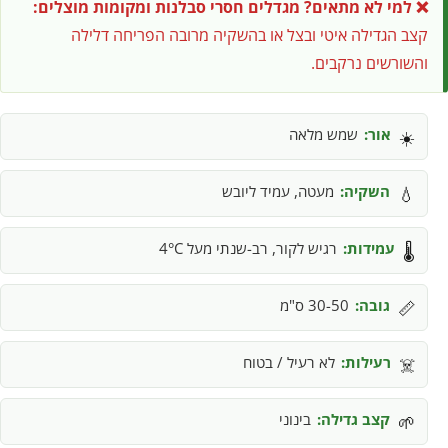
❌ למי לא מתאים?
מגדלים חסרי סבלנות ומקומות מוצלים:
קצב הגדילה איטי ובצל או בהשקיה מרובה הפריחה דלילה
והשורשים נרקבים.
אור:
שמש מלאה
☀️
השקיה:
מעטה, עמיד ליובש
💧
עמידות:
רגיש לקור, רב-שנתי מעל 4°C
🌡️
גובה:
30-50 ס"מ
📏
רעילות:
לא רעיל / בטוח
☠️
קצב גדילה:
בינוני
🌱