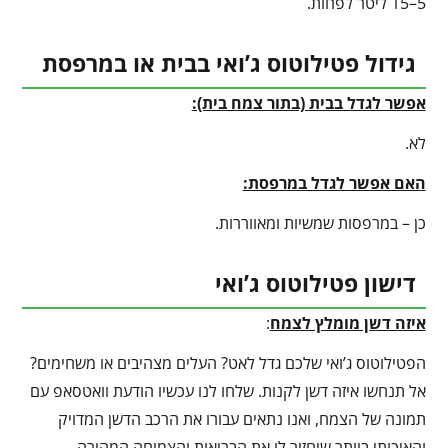
5–15 ליטר לפחות.
גידול פטילוטוס ג’ואי בבית או במרפסת
אפשר לגדל בבית (בתור צמח בית):
לא.
האם אפשר לגדל במרפסת:
כן – במרפסות שמשיות ומאווררות.
דישון פטילוטוס ג’ואי
איזה דשן מומלץ לצמח
:
הפטילוטוס ג’ואי שלכם גדל לאט? העלים מצהיבים או משחימים?
אל תנחשו איזה דשן לקנות. שלחו לנו עכשיו הודעת וואטסאפ עם
תמונה של הצמח, ואנו נתאים עבורו את הרכב הדשן המדויק
והאיכותי ביותר שיחזיר לו את הבריאות והצמיחה המהירה