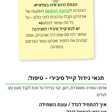
הצמח כרגע אינו במלאי🌱
הצטרפו ל
קבוצת הווצאפ
השקטה של
אורגניקו וקבלו עדכונים לפני כולם – על
כל מה שחוזר למלאי📲
יש לכם קייל סיבירי למכירה?
אפשר לפרסם אותו דרך אורגניקו, אתם
קובעים את המחיר ואנחנו נעזור בפרסום
המודעה.
תנאי גידול קייל סיבירי – טיפול:
אדמה עשירה ומאווררת, דשן, קור בגידול על מנת לקבל טעם טוב
לעלים
איך להתחיל לגדל / עונת השתילה
איך כדאי להתחיל לגדל: