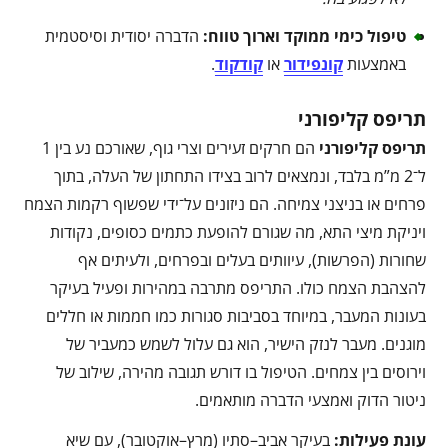
טיפול כימי ממוקד וארוך טווח
:
הדברה יסודית וסיסטמית
באמצעות
קונפידור
או
קודקוד
.
תריפס קליפורני
תריפס קליפורני
הם חרקים זעירים וצרי גוף, שאורכם נע בין 1
ל־2 מ”מ בלבד, ונמצאים לרוב בצידו התחתון של העלה, בתוך
פרחים או בניצני צמיחה. הם ניזונים על־ידי שפשוף רקמות הצמח
ויניקת מיצי התא, מה שגורם להופעת כתמים כסופים, נקודות
שחורות (הפרשות), עיוותים בעלים ובפרחים, ולעיתים אף
להצהבת הצמח כולו. התריפס מתרבה במהירות ופעיל בעיקר
בעונות המעבר, במיוחד בסביבות סגורות כמו חממות או חללים
מוגנים. מעבר לנזק הישיר, הוא גם עלול לשמש כמעביר של
וירוסים בין צמחים. הטיפול בו דורש תגובה מהירה, שילוב של
ניטור הדוק ואמצעי הדברה מותאמים.
עונת פעילות
:
בעיקר אביב–סתיו (מרץ–אוקטובר), עם שיא