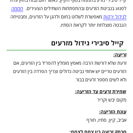
קייל סיבירי נזרע בחממה בסוף הקיץ, כאשר חום גבוה בחוץ עלול
לפגוע בנביטת הזרעים ובהתפתחות השתילים הצעירים.
חממה
לגידול ירקות
מאפשרת לשלוט בחום ולהגן על הזרעים, ומבטיחה
הנבטה מוצלחת יותר לקראת הסתיו.
קייל סיבירי גידול מזרעים
זריעה:
זרעת שלא דורשת הרבה מאמץ מומלץ להפריד בין הזרעים, אם
הזרעים טריים יש אחוזי נביטה גדולים וצריך הפרדה בין הזרעים
ולא לשים מספר זרעים בבור
שמירת זרעים עד הזריעה:
מקום יבש וקריר
עונת הזריעה:
אביב, קיץ, סתיו, חורף
מרחק זריעה בין צמח לצמח: