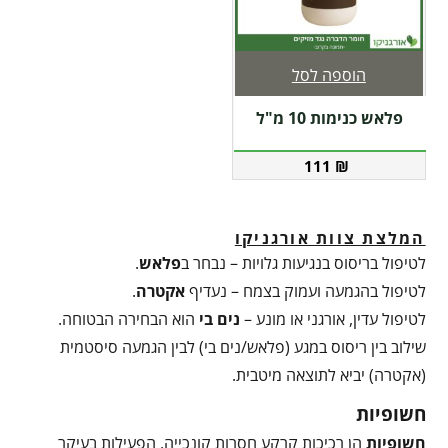
הוספה לסל
פלאש כנימות 10 מ"ל
111
₪
המלצת צוות אורגניקו
לטיפול בריסוס בנגיעות גלויות – נבחר ב
פלאש
.
לטיפול בהגמעה ועמוק בצמח – נעדיף
אקטרה
.
לטיפול עדין, אורגני או מונע –
נים בי
הוא הבחירה הבטוחה.
שילוב בין ריסוס במגע (פלאש/נים בי) לבין הגמעה סיסטמית
(אקטרה) יביא לתוצאה מיטבית.
חשופיות
חשופיות
הן רכיכות קרקע חסרות קונכייה, הפעילות בעיקר