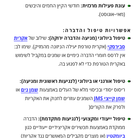
עונת פעילות מרכזית
:
חודשי הקיץ החמים והיבשים
(מאי–אוגוסט).
אפשרויות טיפול והדברה:
טיפול ביולוגי (מניעה והדברה ירוקה)
:
שילוב של
אקרית
סבירסקי
(אקרית טורפת יעילה הניזונה מהמזיק). שימו לב:
אין לרסס חומרי הדברה כימיים או שמנים במקביל לשימוש
באקרית הטורפת כדי לא לפגוע בה.
טיפול אורגני או ביולוגי (לנגיעות ראשונית ומניעה)
:
ריסוס יסודי ובכיסוי מלא של העלים באמצעות
שמן נים
או
שמן קייצי JMS
השמנים עוזרים לחנוק את האקריות
ולפרק את הקורים(
טיפול ייעודי ומקצועי (לנגיעות מתקדמת)
:
הדברה
ממוקדת באמצעות תכשירים אקריצידיים ייעודיים כגון
ביומקטין
(או מוצרים מקבילים המאושרים נגד אקריות)