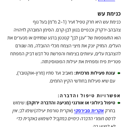
כנימת עש
כנימת עש היא חרק טפיל זעיר (1–2 מ"מ) בעל גוף
צהבהב-ירקרק וכנפיים בגוון לבן-קרם. הסימן המובהק לזיהויה
הוא התעופפות של "ענן לבן" קטנטן ברגע שמזיזים או מנערים את
העלים. המזיק יונק את מיצי הצמח מכלי ההובלה, מה שגורם
להצהבת עלים, עיוותים בצימוח והפרשת טל דבש דביק המפתח
פטריית פיח ומפחית את יעילות הפוטוסינתזה.
עונת פעילות מרכזית
:
מאביב ועד סתיו (מרץ–אוקטובר),
עם שיא פעילות בחודשי הקיץ החמים.
אפשרויות טיפול והדברה:
טיפול ביולוגי או אורגני (מניעה והדברה ירוקה)
:
שימוש
בחרק
אקרית סבירסקי
(אקרית טורפת יעילה)
שימו לב: אין
לרסס חומרי הדברה כימיים במקביל לשימוש באקרית כדי
לא לפגוע בה
.