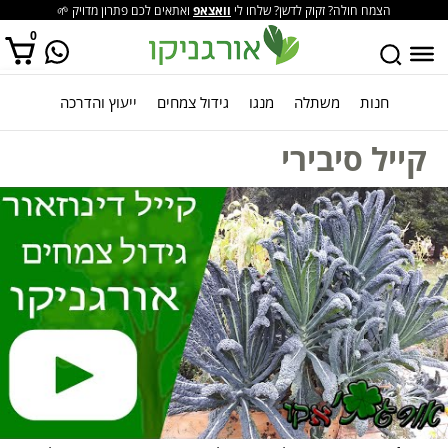
הצמח חולה? זקוק לדשן? שלחו לי
וואצאפ
ואתאים לכם פתרון מדויק 🌱
0
חנות
משתלה
מנגו
גידול צמחים
ייעוץ והדרכה
אין מוצרים בסל הקניות.
קייל סיבירי