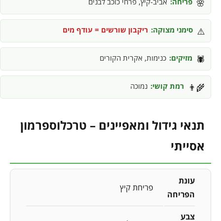
פריחה:
אביב-קיץ, פרחי כוכב לבנים
🌸
סימני מצוקה:
ריקבון שורשים = עודף מים
⚠️
מזיקים:
כנימות, אקרית הקורים
🕷️
רמת קושי:
נמוכה
👨‍🌾
תנאי גידול ומאפיינים – טרכלוספרמון
אסייתי
עונת
פריחת קיץ
הפריחה
צבע