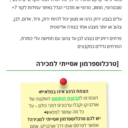
סובטרופי, ממוזג, טרופי או מדברי הגדל באיזור עמידות לקור 7+
עלים בצבע ירוק כהה או מגוון יכול להיות ירוק, ורוד, אדום, לבן,
צהוב או יותר מצבע אחד בצורה אליפטית
פרחים ריחניים בצבע לבן עד צהוב עם חמישה עלי כותרת,
הפרחים גדלים במקבצים
[טרכלוספרמון אסייתי למכירה
הצמח כרגע אינו במלאי🌱
הצטרפו ל
קבוצת הווצאפ
השקטה של
אורגניקו וקבלו עדכונים לפני כולם – על
כל מה שחוזר למלאי📲
יש לכם טרכלוספרמון אסייתי למכירה?
אפשר לפרסם אותו דרך אורגניקו, אתם
קובעים את המחיר ואנחנו נעזור בפרסום