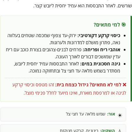
שורשים. לאחר התבססות הוא עמיד יחסית ליובש קצר.
🎯 למי מתאים?
כיסוי קרקע דקורטיבי:
ירוק-עד צפוף שמכסה שטחים בעלווה
נאה, פתרון מושלם למדרונות ולערוגות.
אוהבי ריח ופריחה:
פרחים לבנים-צהובים בצורת כוכב עם ריח
עדין שמושכים דבורים לאורך העונה.
גינה חסכונית במים:
לאחר התבססות עמיד יחסית ליובש,
מסתדר בשמש מלאה עד חצי צל ובתחזוקה נמוכה.
❌ למי לא מתאים?
גידול כצמח בית:
זהו מטפס וכיסוי קרקע
לגינה או למרפסת מוארת, ואינו מיועד לחלל פנימי מוצל.
אור:
שמש מלאה עד חצי צל
☀️
השקיה:
בינונית, קרקע מנוקזת
💧