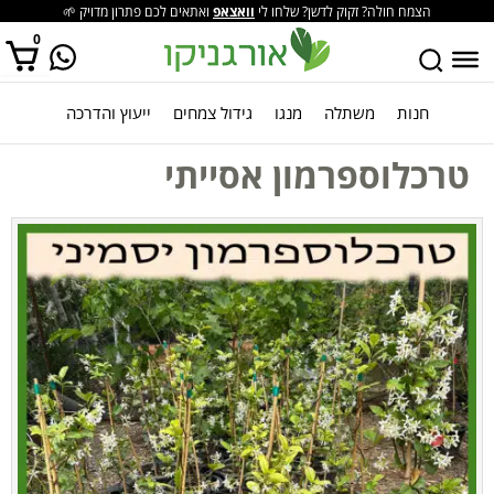
הצמח חולה? זקוק לדשן? שלחו לי
וואצאפ
ואתאים לכם פתרון מדויק 🌱
0
חנות
משתלה
מנגו
גידול צמחים
ייעוץ והדרכה
אין מוצרים בסל הקניות.
טרכלוספרמון אסייתי