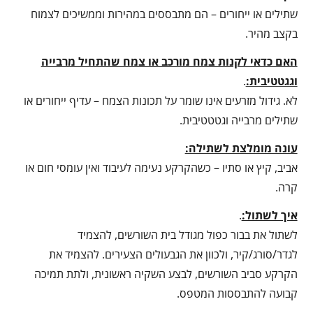
שתילים או ייחורים – הם מתבססים במהירות וממשיכים לצמוח
בקצב מהיר.
האם כדאי לקנות צמח מורכב או צמח שהתחיל מרבייה
וגגטטיבית:
.
לא. גידול מזרעים אינו שומר על תכונות הצמח – עדיף ייחורים או
שתילים מרבייה וגטטטיבית.
עונה מומלצת לשתילה:
אביב, קיץ או סתיו – כשהקרקע נעימה לעיבוד ואין עומסי חום או
קרה.
איך לשתול:
.
לשתול את בבור כפול מגודל בית השורשים, להצמיד
לגדר/סורג/קיר, ולכוון את הגבעולים הצעירים. להצמיד את
הקרקע סביב השורשים, לבצע השקיה ראשונית, ולתת תמיכה
קבועה להתבססות המטפס.