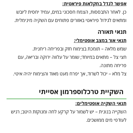
אפשר לגדל בחקלאות פיראטית:
כן. לאחר התבססות, הצמח חסכוני במים, עמיד יחסית ליובש
ומתאים לגידול פיראטי באזורים פתוחים עם השקיה מינימלית.
תנאי תאורה
תנאי אור במצב אופטימלי:
שמש מלאה – תומכת בצימוח חזק ובפריחה ריחנית.
חצי צל – מתאים במיוחד; שומר על עלווה ירוקה ובריאה, עם
פריחה מתונה.
צל מלא – יכול לשרוד, אך יפרח מעט מאוד והצימוח יהיה איטי.
השקיית טרכלוספרמון אסייתי
תנאי השקיה אופטימלים:
השקייה בנונית – יש לשמור על קרקע לחה ומנוקזת היטב; רגיש
לעודפי מים ממושכים.