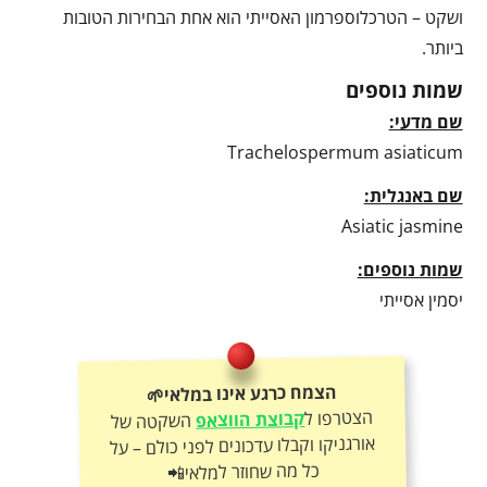
ושקט – הטרכלוספרמון האסייתי הוא אחת הבחירות הטובות
ביותר.
שמות נוספים
שם מדעי:
Trachelospermum asiaticum
שם באנגלית:
Asiatic jasmine
שמות נוספים:
יסמין אסייתי
הצמח כרגע אינו במלאי🌱
הצטרפו ל
קבוצת הווצאפ
השקטה של
אורגניקו וקבלו עדכונים לפני כולם – על
כל מה שחוזר למלאי📲