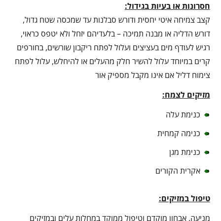
חסרונות או בעיות בגידול:
קצב צמיחה איטי יחסית ודורש סבלנות עד שמכסה שטח גדול,
דורש הדליה או מבנה תמיכה – בלעדיהם יזחל ולא יטפס כראוי,
רגיש לעודף מים בעציצים ועלול לפתח ריקבון שורשים, בחורפים
קרים במיוחד עלול להשיר חלק מהעלים או להיחלש, עלול לפתח
צימוח דליל אם אינו מקבל מספיק אור
מזיקים לצמח:
כנימת עלה
כנימה קמחית
כנימת מגן
אקרית הקורים
טיפול במזיקים:
מניעה, אבחון מוקדם וטיפול ממוקד במחלות עלים ובמזיקים