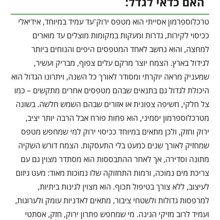
האם כדאי לגדל:
טרכלוספרמון אסייתי הוא מטפס ירוק־עד עמיד במיוחד, אידיאלי
ככיסוי לקירות, גדרות ומעקות במקומות מוצלים עד מוארים
למחצה, והוא נחשב לאחד המטפסים היפים והנוחים ביותר
לגידול בארץ. הצמח יוצר מרקם עלים צפוף, מבריק ועשיר,
שמעניק מראה יוקרתי ומסודר לאורך כל השנה, ויתרונו הגדול הוא
היכולת לגדול גם בתנאים שבהם מטפסים אחרים מתקשים – כמו
צל חלקי, חשיפה צפונית או אזורים שבהם השמש חלשה. בשונה
מטרכלוספרמון יסמיני, הוא פחות פורח אבל הרבה יותר יציב,
ירוק וחזק, ולכן מתאים במיוחד ככיסוי ירוק למי שמחפש מטפס
שמחזיק לאורך שנים כמעט בלי התעסקות. הצמח דורש השקיה
מתונה וסדירה, אך לאחר ההתבססות הוא מסתדר מצוין גם עם
צריכת מים נמוכה, ורמות התחזוקה שלו נמוכות מאוד: מעט גיזום
לעיצוב, ללא צורך בטיפול תכוף. הוא מצוין לגינות ביתיות,
למרפסות גדולות ולשטחי ציבור, מתאים לאדניות עומק ולערוגות,
ועמיד לרוב מזיקי הגינה. מי שמחפש פתרון ירוק, חזק, אסתטי