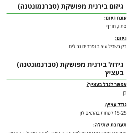
גיזום בירנית מפושקת (טברנמונטנה)
עונת גיזום:
סתיו, חורף
גיזום:
רק בשביל עיצוב ופרחים נבולים
גידול בירנית מפושקת (טברנמונטנה)
בעציץ
אפשר לגדל בעציץ?
כן
גודל עציץ:
15-25 לפחות בהתאם לזן
תערובת שתילה:
תערובת סטנדרית עם פרלייט תהיה טובה לצמח בשביל ניקוז טוב