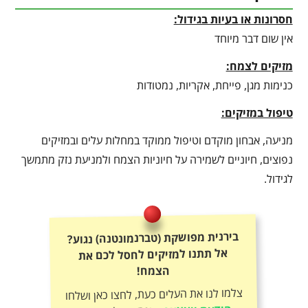
חסרונות או בעיות בגידול:
אין שום דבר מיוחד
מזיקים לצמח:
כנימות מגן, פייחת, אקריות, נמטודות
טיפול במזיקים:
מניעה, אבחון מוקדם וטיפול ממוקד במחלות עלים ובמזיקים
נפוצים, חיוניים לשמירה על חיוניות הצמח ולמניעת נזק מתמשך
לגידול.
בירנית מפושקת (טברנמונטנה) נגוע?
אל תתנו למזיקים לחסל לכם את
הצמח!
צלמו לנו את העלים כעת, לחצו כאן ושלחו