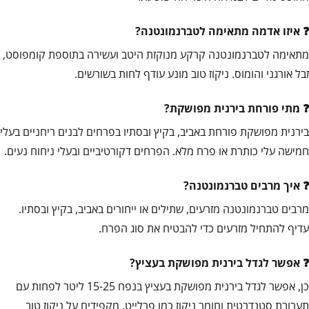
איזו אדמה מתאימה לטברנמונטנה?
מתאימה לטברנמונטנה קרקע מנוקזת היטב ועשירה בתוספת קומפוסט,
זבל אורגני והומוס. ניקוז טוב מונע עודף לחות בשורשים.
מתי פורחת בירנית מפושקת?
בירנית מפושקת פורחת באביב, בקיץ ובסתיו בפרחים לבנים ריחניים בעלי
חמישה עלי כותרת או פרח מלא. הפרחים דקורטיביים ובעלי ניחוח נעים.
איך מרבים טברנמונטנה?
מרבים טברנמונטנה מזרעים, שתילים או ייחורים באביב, בקיץ ובסתיו.
עדיף להתחיל מזרעים כדי להבטיח את סוג הפרח.
אפשר לגדל בירנית מפושקת בעציץ?
כן, אפשר לגדל בירנית מפושקת בעציץ בנפח 15-25 ליטר לפחות עם
תערובת סטנדרטית וחומר ניקוז כמו פרלייט. מקפידים על ניקוז טוב