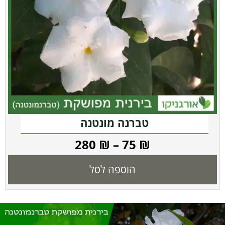
טברנה מונטנה
280
₪
–
75
₪
הוספה לסל