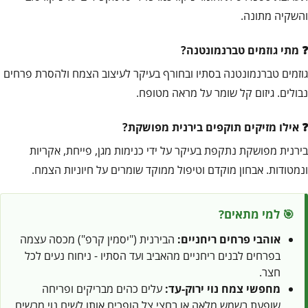
והשקיה מתונה.
מתי גוזמים טברנמונטנה?
גוזמים טברנמונטנה בסתיו ובחורף בעיקר לעיצוב הצמח ולהסרת פרחים
נבולים. גיזום קל שומר על מראה מטופח.
אילו מזיקים תוקפים בירנית מפושקת?
בירנית מפושקת נתקפת בעיקר על ידי כנימות מגן, פייחת, אקריות
ונמטודות. אבחון מוקדם וטיפול ממוקד שומרים על חיוניות הצמח.
🎯 למי מתאים?
אוהבי פרחים ריחניים:
הבירנית ("יסמין קרפ") מכסה עצמה
בפרחים לבנים ריחניים מהאביב ועד הסתיו - ניחוח נעים לכל
חצר.
מחפשי צמח נוי ירוק-עד:
עלים כהים מבריקים ופריחה
שופעת בשמש מלאה או בחצי צל הופכים אותו לשיח נוי מרשים