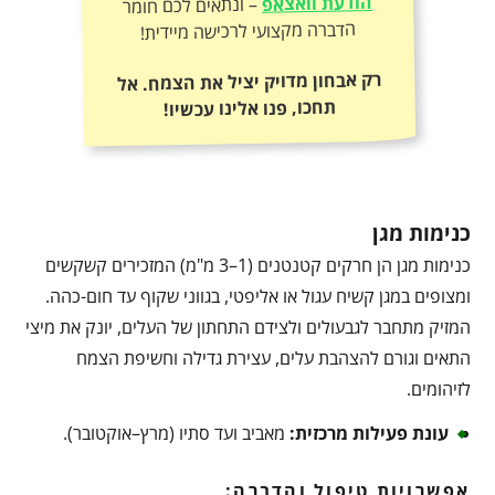
הודעת וואצאפ
– ונתאים לכם חומר
הדברה מקצועי לרכישה מיידית!
רק אבחון מדויק יציל את הצמח. אל
תחכו, פנו אלינו עכשיו!
כנימות מגן
כנימות מגן הן חרקים קטנטנים (1–3 מ"מ) המזכירים קשקשים
ומצופים במגן קשיח עגול או אליפטי, בגווני שקוף עד חום-כהה.
המזיק מתחבר לגבעולים ולצידם התחתון של העלים, יונק את מיצי
התאים וגורם להצהבת עלים, עצירת גדילה וחשיפת הצמח
לזיהומים.
עונת פעילות מרכזית
:
מאביב ועד סתיו (מרץ–אוקטובר).
אפשרויות טיפול והדברה: