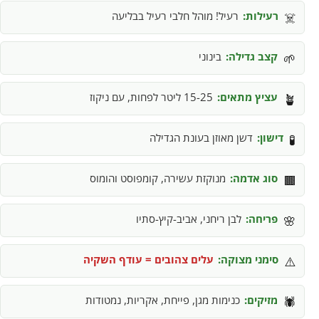
רעילות:
רעיל! מוהל חלבי רעיל בבליעה
☠️
קצב גדילה:
בינוני
🌱
עציץ מתאים:
15-25 ליטר לפחות, עם ניקוז
🪴
דישון:
דשן מאוזן בעונת הגדילה
🧪
סוג אדמה:
מנוקזת עשירה, קומפוסט והומוס
🟫
פריחה:
לבן ריחני, אביב-קיץ-סתיו
🌸
סימני מצוקה:
עלים צהובים = עודף השקיה
⚠️
מזיקים:
כנימות מגן, פייחת, אקריות, נמטודות
🕷️