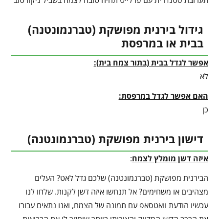
גידול בירנית מפושקת (טברנמונטנה)
בבית או במרפסת
אפשר לגדל בבית (בתור צמח בית):
לא
האם אפשר לגדל במרפסת:
כן
דישון בירנית מפושקת (טברנמונטנה)
איזה דשן מומלץ לצמח
:
הבירנית מפושקת (טברנמונטנה) שלכם גדל לאט? העלים
מצהיבים או משחימים? אל תנחשו איזה דשן לקנות. שלחו לנו
עכשיו הודעת וואטסאפ עם תמונה של הצמח, ואנו נתאים עבורו
את הרכב הדשן המדויק והאיכותי ביותר שיחזיר לו את הבריאות