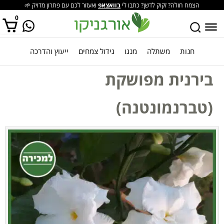
הצמח חולה? זקוק לדשן? כתבו לי
בוואצאפ
ואעזור לכם עם פתרון מדויק 🌱
0
חנות
משתלה
מנגו
גידול צמחים
ייעוץ והדרכה
אין מוצרים בסל הקניות.
בירנית מפושקת
(טברנמונטנה)