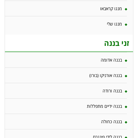
מנגו קראבאו
מנגו שלי
זני בננה
בננה אדומה
בננה אורניקו (בורו)
בננה ורודה
בננה ידיים מתפללות
בננה כחולה
בננה לידי פינגרס