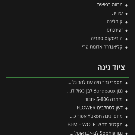
מרווה רפואית
עירית
קומלינה
זפירנתס
היביסקוס סתריה
קליאנדרה אדומת פרי
ציוד גינה
מספרי גדר חיה עם להב גל HS-W – WOLF
גגון Bordeaux לבן-כפול דופן 1.4X2.2 מבית פלרם – Canopia
מזמרה S-806 -תבור
דשן לסחלבים-FLOWER
מחסן גינה Yukon אפור כהה 3.3X5.2 מבית פלרם – קנופיה
מקלטר חד שן BI-M – WOLF
גגון Sophia לבן-לבן אופל 1X2.2 עיצוב מודרני מבית פלרם – Canopia