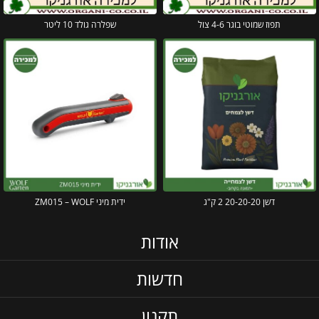
תפוז שמוטי בוגר 4-6 צול
שפלרה גולד 10 ליטר
דשן 20-20-20 2 ק"ג
ידית מיני ZM015 – WOLF
אודות
חדשות
תקנון