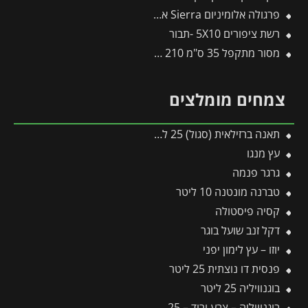
פרגולה אלומיניום Sierra אפורה 3X4.3 מבית פלרם – Canopia
רשת ציפורים 5X10 -תבור
מסור מתקפל 35 ס"מ 210 -ARS -תבור
צמחים מומלצים
תאנה ברזילאית (סגול) 25 ליטר
עץ מנגו
גרגר פנמה
טברנה מונטנה 10 ליטר
קסיה פיסטולה
דקל זנב שועל בוגר
יוזו – עץ לימון יפני
פנסית דו נוצתית 25 ליטר
בוגנוויליה 25 ליטר
בוגנוויליה – צבע ורוד – 25 ליטר