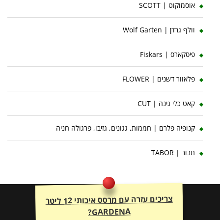
אוסמוקוט | SCOTT
וולף גרדן | Wolf Garten
פיסקארס | Fiskars
פלאוור דשנים | FLOWER
קאט כלי גינה | CUT
קנופיה פלרם | חממות, גגונים, גזיבו, פרגולה חניה
תבור | TABOR
צריכים עזרה עם מרסס איכותי 12 ליטר
GARDENA?