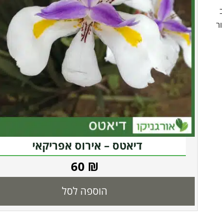
ב
ר
דיאטס – אירוס אפריקאי
60
₪
הוספה לסל