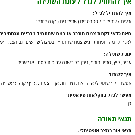
איך להתחיל לגדל / עונת השתילה
איך להתחיל לגדל:
זרעים / שתילים / סטרטרים (שתילונים), קנה שורש
האם כדאי לקנות צמח מורכב או צמח שהתחיל מרבייה וגגטטיבית
לא, יותר מהר ופחות רגיש צמח שהתחילו בפיצול שורשים, גם הצמח יפ
עונת שתילה:
אביב, קיץ, סתיו, חורף, ניתן כל השנה עדיפות לסתיו או לאביב
איך לשתול:
אפשר רק לשתול ללא הוראות מיוחדות אך הצמח מעדיף קרקע עשריה ול
אפשר לגדל בחקלאות פיראטית:
כן
תנאי תאורה
תנאי אור במצב אופטימלי: