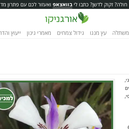
ולה? זקוק לדשן? כתבו לי
בוואצאפ
ואעזור לכם עם פתרון מדו
משתלה
עץ מנגו
גידול צמחים
מאמרי גינון
ייעוץ והד
י,
ם
י,
היר כמעט לבן, לבן או צהוב. לפרח יש 6