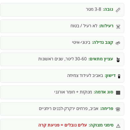
גובה:
3-8 מטר
📏
רעילות:
לא רעיל / בטוח
☠️
קצב גדילה:
בינוני-איטי
🌱
עציץ מתאים:
30-60 ליטר, שנים ראשונות
🪴
דישון:
באביב לעידוד צמיחה
🧪
סוג אדמה:
מנוקזת + חומר אורגני
🟫
פריחה:
אביב, פרחים ירקרק-לבנים ריחניים
🌸
סימני מצוקה:
עלים נובלים = פגיעת קרה
⚠️