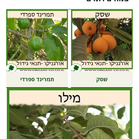
שסק
תמרינד ספרדי