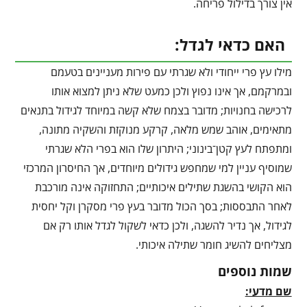
אין צורך בדילול פריחה.
האם כדאי לגדל:
מילו עץ פרי ייחודי ולא שגרתי עם פירות מעניינים בטעמם
ובמרקמם, אך אינו נפוץ ולכן כמעט שלא ניתן למצוא אותו
לרכישה בחנויות; מדובר בצמח שלא קשה במיוחד לגידול בתנאים
מתאימים, אוהב שמש מלאה, קרקע מנוקזת והשקיה מתונה,
ומתפתח לעץ קטן־בינוני; היתרון שלו הוא בפרי הלא שגרתי
שמוסיף עניין למי שמחפש גידולים מיוחדים, אך החיסרון המרכזי
הוא הקושי בהשגת שתילים איכותיים; התחזוקה אינה מורכבת
לאחר התבססות; בסך הכול מדובר בעץ פרי מסקרן וקל יחסית
לגידול, אך נדיר להשגה, ולכן כדאי לשקול לגדל אותו רק אם
מצליחים להשיג חומר שתילה איכותי.
שמות נוספים
שם מדעי: