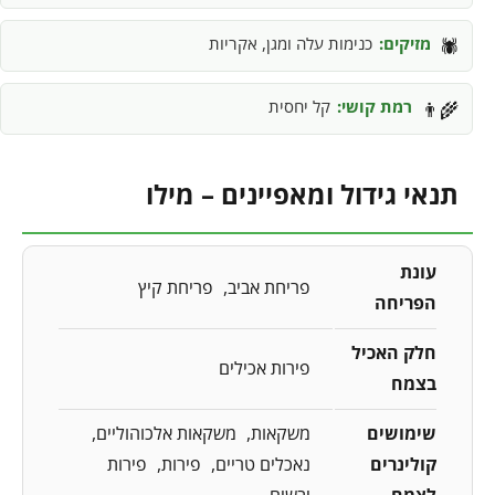
מזיקים:
כנימות עלה ומגן, אקריות
🕷️
רמת קושי:
קל יחסית
👨‍🌾
תנאי גידול ומאפיינים – מילו
עונת
פריחת אביב
פריחת קיץ
הפריחה
חלק האכיל
פירות אכילים
בצמח
שימושים
משקאות
משקאות אלכוהוליים
קולינרים
נאכלים טריים
פירות
פירות
לצמח
יבשים