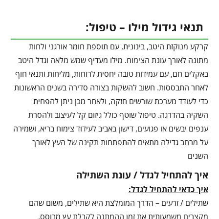
תנאי גידול מילו – טיפול:
קרקע מנוקזת היטב, בינונית, עם תוספת חומר אורגני ולחות
מתונה לאורך עונת הצימוח. מילו מעדיף שמש מלאה וגדל היטב
באקלים חם, עם עמידות טובה יחסית לרוחות, מליחות ותנאי חוף
לאחר התבססות. חשוב להשקות בצורה סדירה בשנים הראשונות
כדי לעודד מערכת שורשים חזקה, ולאחר מכן ניתן להפחית
השקיה בהדרגה. טיפול שוטף כולל גיזום קל לעיצוב ולהסרת
ענפים יבשים או פגועים, דישון באביב לעידוד צימוח בריא, ושמירה
על מרחב גדילה מתאים להתפתחות תקינה של העץ לאורך
השנים
איך להתחיל לגדל / עונת השתילה
איך כדאי להתחיל לגדל:
שתילים / זרעים – הדרך המומלצת היא שתילים, משום שהם
מקצרים משמעותית את זמן ההמתנה לקבלת עץ מבוסס.