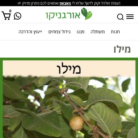
הצמח חולה? זקוק לדשן? שלחו לי
וואצאפ
ואתאים לכם פתרון מדויק 🌱
0
חנות
משתלה
מנגו
גידול צמחים
ייעוץ והדרכה
אין מוצרים בסל הקניות.
מילו