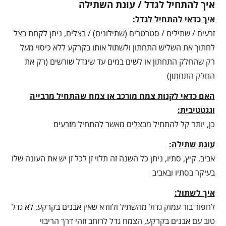
איך להתחיל לגדל / עונת השתילה
איך כדאי להתחיל לגדל:
זרעים / שתילים / סטרטרים (שתילונים) / בצלים, ניתן לקחת בצל
לחתוך את השליש התחתון ולשתול אותו בקרקע ללא כיסוי מעל
רק שהחלק התחתון או לשים במים עד שיגדל שורשים (רק את
החלק התחתון)
האם כדאי לקנות צמח מורכב או צמח שהתחיל מרבייה
וגגטטיבית:
כן, יותר קל להתחיל מבצלים מאשר להתחיל מזרעים
עונת שתילה:
אביב, קיץ, סתיו, ניתן כל השנה זה תלוי זן לכל זן יש את העונה שלו
בעיקר בסתיו ובאביב
איך לשתול:
לחפור בור עמוק גדול מהשתיל ולוודא שאין אבנים בקרקע, לא גדל
טוב עם אבנים בקרקע, הצמח גדל לרוחב זוהי דרך הריבוי