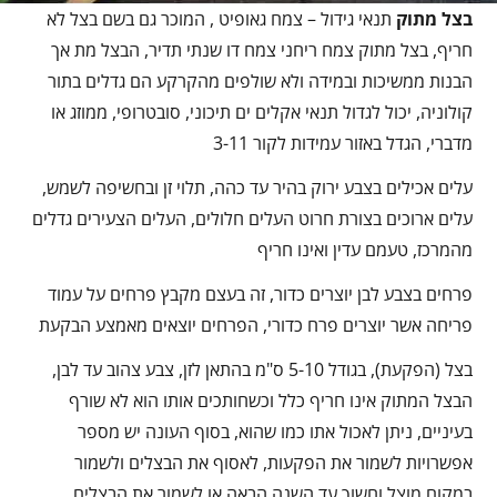
בצל מתוק
תנאי גידול – צמח גאופיט , המוכר גם בשם בצל לא
חריף, בצל מתוק צמח ריחני צמח דו שנתי תדיר, הבצל מת אך
הבנות ממשיכות ובמידה ולא שולפים מהקרקע הם גדלים בתור
קולוניה, יכול לגדול תנאי אקלים ים תיכוני, סובטרופי, ממוזג או
מדברי, הגדל באזור עמידות לקור 3-11
עלים אכילים בצבע ירוק בהיר עד כהה, תלוי זן ובחשיפה לשמש,
עלים ארוכים בצורת חרוט העלים חלולים, העלים הצעירים גדלים
מהמרכז, טעמם עדין ואינו חריף
פרחים בצבע לבן יוצרים כדור, זה בעצם מקבץ פרחים על עמוד
פריחה אשר יוצרים פרח כדורי, הפרחים יוצאים מאמצע הבקעת
בצל (הפקעת), בגודל 5-10 ס"מ בהתאן לזן, צבע צהוב עד לבן,
הבצל המתוק אינו חריף כלל וכשחותכים אותו הוא לא שורף
בעיניים, ניתן לאכול אתו כמו שהוא, בסוף העונה יש מספר
אפשרויות לשמור את הפקעות, לאסוף את הבצלים ולשמור
במקום מוצל וחשוך עד השנה הבאה או לשמור את הבצלים