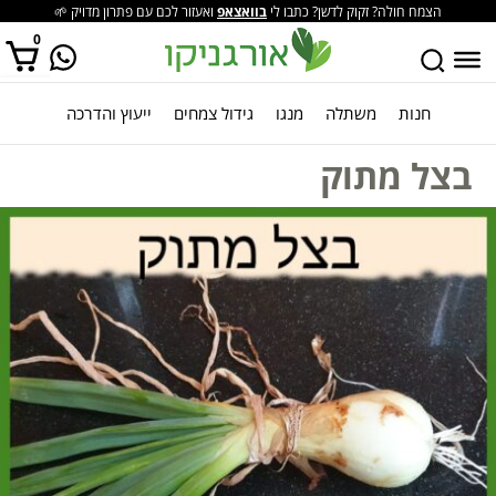
הצמח חולה? זקוק לדשן? כתבו לי
בוואצאפ
ואעזור לכם עם פתרון מדויק 🌱
0
חנות
משתלה
מנגו
גידול צמחים
ייעוץ והדרכה
אין מוצרים בסל הקניות.
בצל מתוק