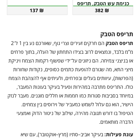
כנימת עש הטבק, תריפס
137
₪
382
₪
תריפס הטבק
תריפס הטבק
הם חרקים זעירים וצרי גוף, שאורכם נע בין 1 ל־2
מ”מ בלבד, ונמצאים לרוב בצידו התחתון של העלה, בתוך פרחים
או בניצני צמיחה. הם ניזונים על־ידי שפשוף רקמות הצמח ויניקת
מיצי התא, מה שגורם להופעת כתמים כסופים, נקודות שחורות
(הפרשות), עיוותים בעלים ובפרחים, ולעיתים אף להצהבת הצמח
כולו. התריפס מתרבה במהירות ופעיל בעיקר בעונות המעבר,
במיוחד בסביבות סגורות כמו חממות או חללים מוגנים. מעבר לנזק
הישיר, הוא גם עלול לשמש כמעביר של וירוסים בין צמחים.
הטיפול בו דורש תגובה מהירה, שילוב של ניטור הדוק ואמצעי
הדברה מותאמים.
עונת פעילות
:
בעיקר אביב–סתיו (מרץ–אוקטובר), עם שיא