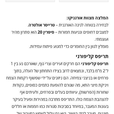
המלצה מצוות אורגניקו:
לבחירה בטוחה לגינה האורגנית –
טרייסר אולטרה
.
למצבים דחופים ונגיעות חמורות –
סיפרין 20
הוא פתרון מהיר
ועוצמתי.
מומלץ לגוון בין החומרים כדי למנוע פיתוח עמידות.
תריפס קליפורני
תריפס קליפורני
הם חרקים זעירים וצרי גוף, שאורכם נע בין 1
ל־2 מ”מ בלבד, ונמצאים לרוב בצידו התחתון של העלה, בתוך
פרחים או בניצני צמיחה. הם ניזונים על־ידי שפשוף רקמות הצמח
ויניקת מיצי התא, מה שגורם להופעת כתמים כסופים, נקודות
שחורות (הפרשות), עיוותים בעלים ובפרחים, ולעיתים אף
להצהבת הצמח כולו. התריפס מתרבה במהירות ופעיל בעיקר
בעונות המעבר, במיוחד בסביבות סגורות כמו חממות או חללים
מוגנים. מעבר לנזק הישיר, הוא גם עלול לשמש כמעביר של