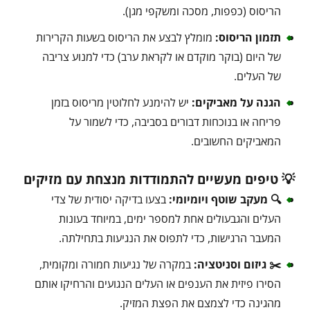
הריסוס (כפפות, מסכה ומשקפי מגן).
תזמון הריסוס:
מומלץ לבצע את הריסוס בשעות הקרירות
של היום (בוקר מוקדם או לקראת ערב) כדי למנוע צריבה
של העלים.
הגנה על מאביקים:
יש להימנע לחלוטין מריסוס בזמן
פריחה או בנוכחות דבורים בסביבה, כדי לשמור על
המאביקים החשובים.
💡 טיפים מעשיים להתמודדות מנצחת עם מזיקים
🔍 מעקב שוטף ויומיומי:
בצעו בדיקה יסודית של צדי
העלים והגבעולים אחת למספר ימים, במיוחד בעונות
המעבר הרגישות, כדי לתפוס את הנגיעות בתחילתה.
✂️ גיזום וסניטציה:
במקרה של נגיעות חמורה ומקומית,
הסירו פיזית את הענפים או העלים הנגועים והרחיקו אותם
מהגינה כדי לצמצם את הפצת המזיק.