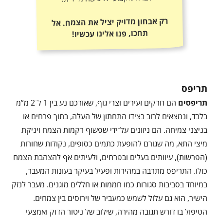
רק אבחון מדויק יציל את הצמח. אל
תחכו, פנו אלינו עכשיו!
תריפס
תריפסים
הם חרקים זעירים וצרי גוף, שאורכם נע בין 1 ל־2 מ”מ
בלבד, ונמצאים לרוב בצידו התחתון של העלה, בתוך פרחים או
בניצני צמיחה. הם ניזונים על־ידי שפשוף רקמות הצמח ויניקת
מיצי התא, מה שגורם להופעת כתמים כסופים, נקודות שחורות
(הפרשות), עיוותים בעלים ובפרחים, ולעיתים אף להצהבת הצמח
כולו. התריפס מתרבה במהירות ופעיל בעיקר בעונות המעבר,
במיוחד בסביבות סגורות כמו חממות או חללים מוגנים. מעבר לנזק
הישיר, הוא גם עלול לשמש כמעביר של וירוסים בין צמחים.
הטיפול בו דורש תגובה מהירה, שילוב של ניטור הדוק ואמצעי