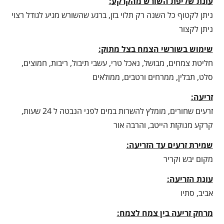
עונת שליפת השורש מהקרקע
:
ניתן לקטוף כל השנה רק תלוי בזן, ברגע שהשורש מגיע לגודל רצוי
ניתן לקצור
שימוש בשורשי הצמח בצל מתוק:
חליטת צמחים, מבושל, נאכל טרי, עשבי תיבול, ריבות, חמוצים,
סלט, תבלין, ממרחים ורטבים, ממולאים
זריעה:
זרעים שחורים, מומלץ להשרות במים לפני הנבטה ל 24 שעות,
קרקע מנוקזת הייטב, והרבה אור
שמירת זרעים עד הזריעה:
מקום יבש וקריר
עונת הזריעה:
אביב, סתיו
מרחק זריעה בין צמח לצמח: