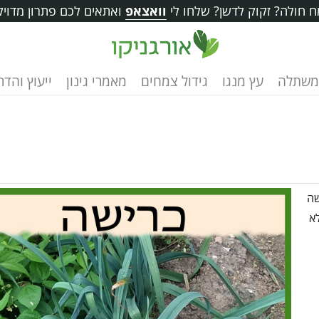
 חולה? זקוק לדשן? שלחו לי
וואצאפ
ואתאים לכם פתרון מדויק
משתלה
עץ מנגו
גידול צמחים
מאמרי גינון
ייעוץ והד
שה
א