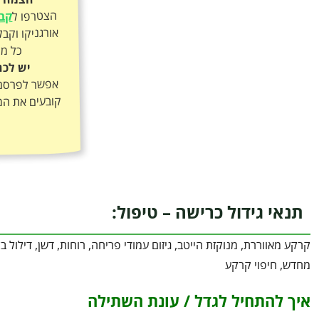
הצטרפו ל
קבו
כל מה
יש לכם
אפשר לפרסם א
קובעים את המ
תנאי גידול כרישה – טיפול:
קרקע מאווררת, מנוקזת הייטב, גיזום עמודי פריחה, רוחות, דשן, דילול
מחדש, חיפוי קרקע
איך להתחיל לגדל / עונת השתילה