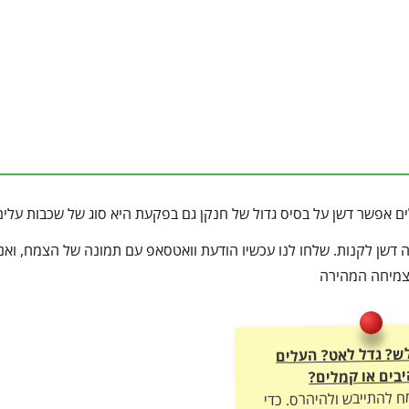
דשן לקנות. שלחו לנו עכשיו הודעת וואטסאפ עם תמונה של הצמח, ואנו
הצמיחה המהירה
ש? גדל לאט? העלים
בים או קמלים?
ח להתייבש ולהיהרס. כדי
חה מטורפת, יבול עשיר
ה – חובה להתאים לו את