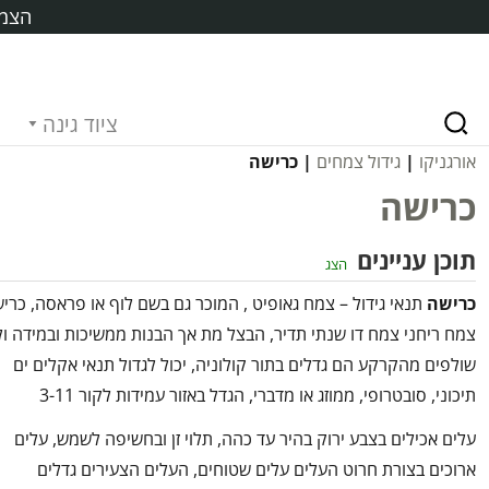
הצמח
ציוד גינה
אורגניקו
|
גידול צמחים
| כרישה
כרישה
תוכן עניינים
הצג
כרישה
תנאי גידול – צמח גאופיט , המוכר גם בשם לוף או פראסה, כרי
צמח ריחני צמח דו שנתי תדיר, הבצל מת אך הבנות ממשיכות ובמידה ול
שולפים מהקרקע הם גדלים בתור קולוניה, יכול לגדול תנאי אקלים ים
תיכוני, סובטרופי, ממוזג או מדברי, הגדל באזור עמידות לקור 3-11
עלים אכילים בצבע ירוק בהיר עד כהה, תלוי זן ובחשיפה לשמש, עלים
ארוכים בצורת חרוט העלים עלים שטוחים, העלים הצעירים גדלים