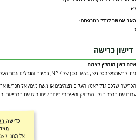
לא
האם אפשר לגדל במרפסת:
כן
דישון כרישה
איזה דשן מומלץ לצמח
:
ניתן להשתמש בכל דשן, באיזון נכון של NPK, במידה ומגדלים עבור העלים אפשר דשן על בסיס גדול של חנקן גם בפקעת היא סוג של שכבות עלים מעובות
הכרישה שלכם גדל לאט? העלים מצהיבים או משחימים? אל תנחשו איזה 
עבורו את הרכב הדשן המדויק והאיכותי ביותר שיחזיר לו את הבריאות ו
כרישה חל
מצהי
אל תתנו לצמ
ליהנות מצמי
ועלוקה ירוק